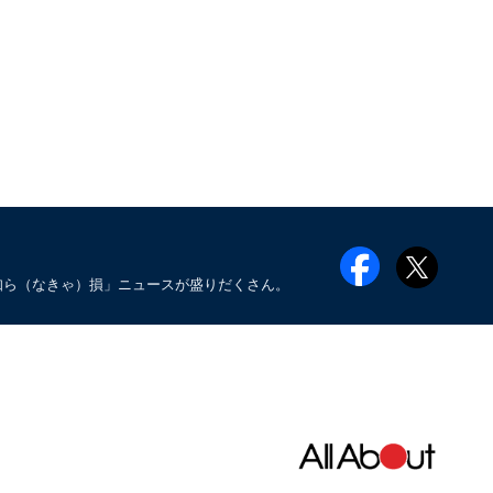
知ら（なきゃ）損」ニュースが盛りだくさん。