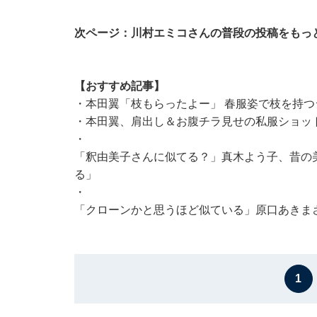
次ページ：川村エミコさんの普段の投稿をもっ
【おすすめ記事】
・
本田翼「枝もらったよー」 春服姿で枝を持
・
本田翼、肩出し＆お腹チラ見せの私服ショッ
・
「釈由美子さんに似てる？」真木よう子、昔の
る」
・
「クローンかと思うほど似ている」原口あきまさ
1