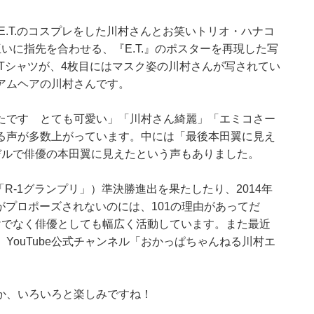
・E.T.のコスプレをした川村さんとお笑いトリオ・ハナコ
いに指先を合わせる、『E.T.』のポスターを再現した写
」Tシャツが、4枚目にはマスク姿の川村さんが写されてい
アムヘアの川村さんです。
たです とても可愛い」「川村さん綺麗」「エミコさー
る声が多数上がっています。中には「最後本田翼に見え
デルで俳優の本田翼に見えたという声もありました。
「R-1グランプリ」）準決勝進出を果たしたり、2014年
ちがプロポーズされないのには、101の理由があってだ
けでなく俳優としても幅広く活動しています。また最近
YouTube公式チャンネル「おかっぱちゃんねる川村エ
。
か、いろいろと楽しみですね！