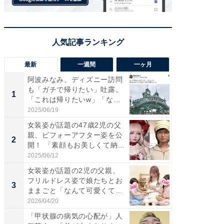
最新
一週間
一ヶ月
阿波みなみ、ディズニー訪問
「さす
も「ガチで帰りたい」吐露。
は」高
1
1
「これは帰りたいw」「なん
災地を
ち...
「カ...
2025/06/19
2026/08/0
女装姿が話題の47歳2児の父
「女の
親、ビフォーアフター姿を公
介、バ
2
2
開！ 「素顔もお美しくて納...
らのプレ
愛...
2025/06/12
2026/08/0
女装姿が話題の2児の父親、
「好感
フリルドレス姿で娘たちとお
や、“マ
3
3
ままごと「なんて可愛くて平
画変更
和...
財...
2026/04/20
2026/07/3
「甲状腺の病気の心配が」人
「脚が