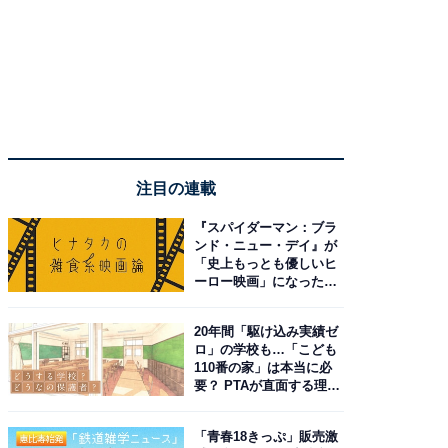
注目の連載
『スパイダーマン：ブラ
ンド・ニュー・デイ』が
「史上もっとも優しいヒ
ーロー映画」になった理
由。予習したい作品は？
20年間「駆け込み実績ゼ
ロ」の学校も…「こども
110番の家」は本当に必
要？ PTAが直面する理想
と現実
「青春18きっぷ」販売激