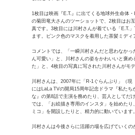
1枚目は映画『E.T.』に出てくる地球外生命体
の菊田竜大さんのツーショットで、2枚目はお互
真です。3枚目には川村さんが着ている「E.T.
ます。ピンク色のマスクを着用した茶髪ミディ
コメントでは、「一瞬川村さんだと思わなかっ
ん可愛い」と、川村さんの姿をかわいいと褒め
た」と、4枚目の写真に写された川村さんがモ
川村さんは、2007年に「R-1ぐらんぷり」（現
にはLaLa TVの開局15周年記念ドラマ『私た
な』の第8話で主演を務めたり、芸人としてだ
では、「お絵描き専用のインスタ」を始めたり、
ミコ」を開設したりと、精力的に動いています
川村さんは今後さらに活躍の場を広げていくの