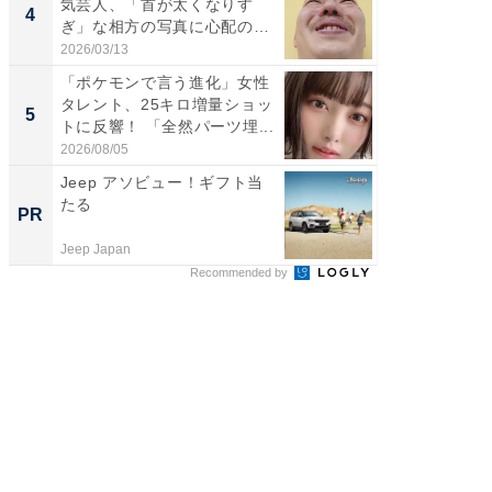
気芸人、「首が太くなりす
横川尚
4
4
ぎ」な相方の写真に心配の声
ムキな姿
「ま...
刃...
2026/03/13
2026/08/0
「ポケモンで言う進化」女性
「2人と
タレント、25キロ増量ショッ
團十郎
5
5
トに反響！ 「全然パーツ埋...
「後ろ
「...
2026/08/05
2026/08/0
Jeep アソビュー！ギフト当
管理職に
たる
最低限や
PR
PR
と、NG
Jeep Japan
ビズヒン
Recommended by