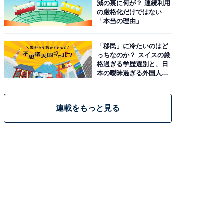
減の裏に何が？ 連続利用
の厳格化だけではない
「本当の理由」
「移民」に冷たいのはど
っちなのか？ スイスの厳
格過ぎる学歴選別と、日
本の曖昧過ぎる外国人政
策
連載をもっと見る