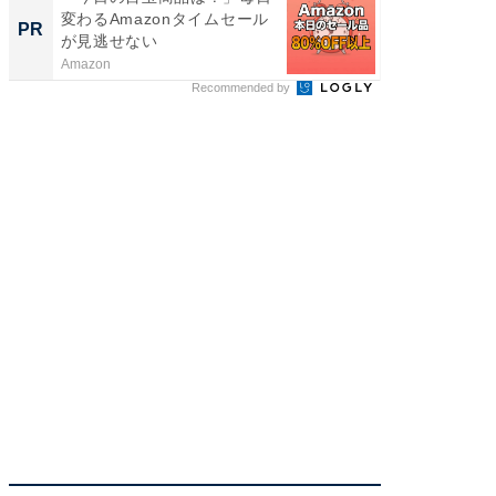
変わるAmazonタイムセール
で快適
PR
PR
が見逃せない
Amazon
アイリス
Recommended by