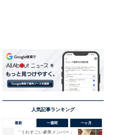
最新
一週間
一ヶ月
「うわすごい豪華メンバー」
「さす