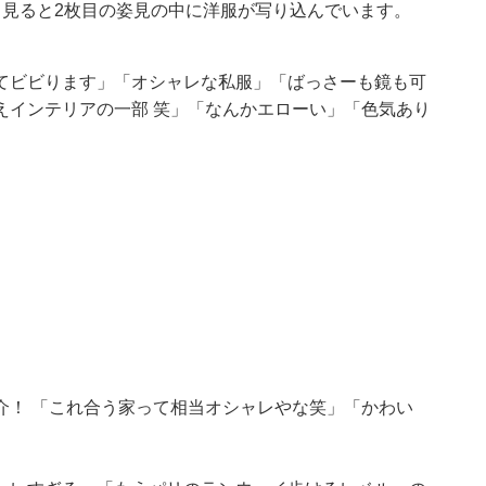
く見ると2枚目の姿見の中に洋服が写り込んでいます。
てビビります」「オシャレな私服」「ばっさーも鏡も可
えインテリアの一部 笑」「なんかエローい」「色気あり
介！ 「これ合う家って相当オシャレやな笑」「かわい