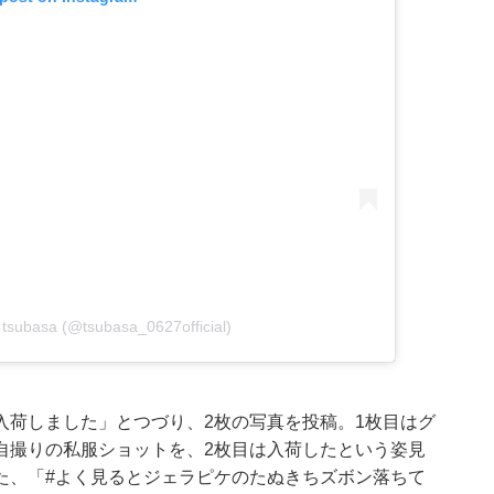
 tsubasa (@tsubasa_0627official)
入荷しました」とつづり、2枚の写真を投稿。1枚目はグ
自撮りの私服ショットを、2枚目は入荷したという姿見
た、「#よく見るとジェラピケのたぬきちズボン落ちて