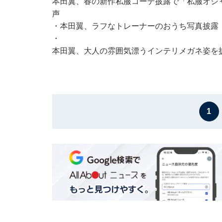
本田翼、春の新作私服コーデ披露で「私服オシ
声
・
本田翼、ラフなトレーナーのおうち写真披露！
・
本田翼、大人の雰囲気漂うインテリメガネ姿を
1