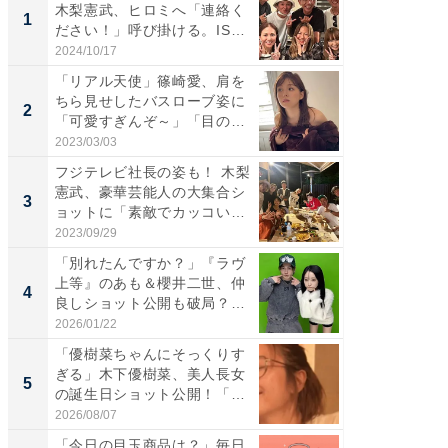
木梨憲武、ヒロミへ「連絡く
は」高
1
1
ださい！」呼び掛ける。IS
災地を
S...
「カ...
2024/10/17
2026/08/0
「リアル天使」篠崎愛、肩を
「女の
ちら見せしたバスローブ姿に
介、バ
2
2
「可愛すぎんぞ～」「目の表
らのプレ
情...
愛...
2023/03/03
2026/08/0
フジテレビ社長の姿も！ 木梨
「脚が
憲武、豪華芸能人の大集合シ
横川尚
3
3
ョットに「素敵でカッコい
ムキな姿
い...
刃...
2023/09/29
2026/08/0
「別れたんですか？」『ラヴ
「え、
上等』のあも＆櫻井二世、仲
芸人、2
4
4
良しショット公開も破局？
エットに
「...
2026/01/22
2026/08/0
「優樹菜ちゃんにそっくりす
「脳がバ
ぎる」木下優樹菜、美人長女
装姿が話
5
5
の誕生日ショット公開！「1
のお父さ
4...
2026/08/07
2026/08/0
「今日の目玉商品は？」毎日
【大人