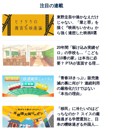
注目の連載
東野圭吾や湊かなえだけ
じゃない、「業と罪」を
描く『映画ちいかわ』か
ら強く連想した映画8選
20年間「駆け込み実績ゼ
ロ」の学校も…「こども
110番の家」は本当に必
要？ PTAが直面する理想
と現実
「青春18きっぷ」販売激
減の裏に何が？ 連続利用
の厳格化だけではない
「本当の理由」
「移民」に冷たいのはど
っちなのか？ スイスの厳
格過ぎる学歴選別と、日
本の曖昧過ぎる外国人政
策