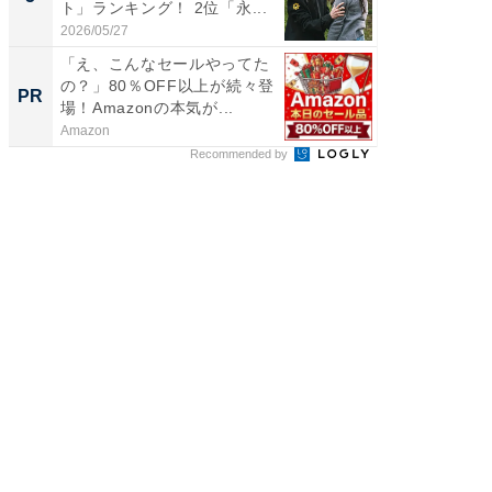
ト」ランキング！ 2位「永...
グ！ 2
2026/05/27
2026/08/0
「え、こんなセールやってた
「え、
の？」80％OFF以上が続々登
の？」8
PR
PR
場！Amazonの本気が...
場！Ama
Amazon
Amazon
Recommended by