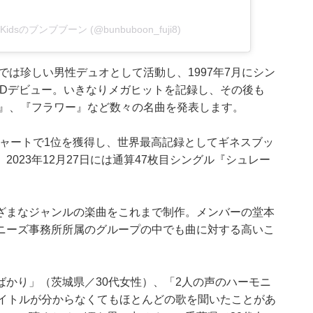
Ki Kidsのブンブブーン (@bunbuboon_fuji8)
務所では珍しい男性デュオとして活動し、1997年7月にシン
でCDデビュー。いきなりメガヒットを記録し、その後も
て』、『フラワー』など数々の名曲を発表します。
がチャートで1位を獲得し、世界最高記録としてギネスブッ
023年12月27日には通算47枚目シングル『シュレー
ざまなジャンルの楽曲をこれまで制作。メンバーの堂本
ニーズ事務所所属のグループの中でも曲に対する高いこ
かり」（茨城県／30代女性）、「2人の声のハーモニ
タイトルが分からなくてもほとんどの歌を聞いたことがあ