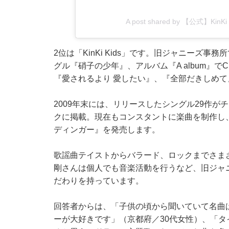
A post shared by 【公式】Kin
2位は「KinKi Kids」です。旧ジャニーズ事
グル『硝子の少年』、アルバム『A album』
『愛されるより 愛したい』、『全部だきしめ
2009年末には、リリースしたシングル29作
クに掲載。現在もコンスタントに楽曲を制作し、2
ディンガー』を発売します。
歌謡曲テイストからバラード、ロックまでさま
剛さんは個人でも音楽活動を行うなど、旧ジャ
だわりを持っています。
回答者からは、「子供の頃から聞いていて名曲ば
ーが大好きです」（京都府／30代女性）、「