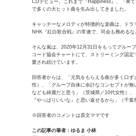
CDデビュー。これまで『Happiness』、
で多くの大ヒット曲を生み出してきました。
キャッチーなメロディが特徴的な楽曲は、ドラ
NHK『紅白歌合戦』の常連で、司会も務める
そんな嵐は、2020年12月31日をもってグループ活
コード協会チャートにて、ストリーミング認定
愛され続けています。
回答者からは、「元気をもらえる曲が多く口ず
性）、「グループ自体に余計なコンセプトが無
なども綺麗だと思う」（茨城県／10代女性）
『やっぱりいいな』と思い返せるから」（千葉
※回答者のコメントは原文ママです
この記事の筆者：ゆるま 小林