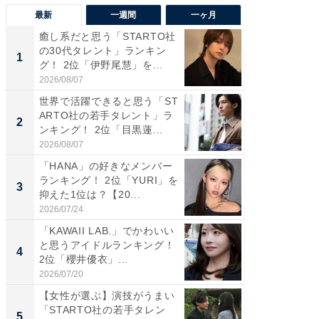
最新
一週間
一ヶ月
癒し系だと思う「STARTO社
癒し系だ
の30代タレント」ランキン
の若手
1
1
グ！ 2位「伊野尾慧」を...
グ！ 2
2026/08/07
2026/08/0
世界で活躍できると思う「ST
「パフ
ARTO社の若手タレント」ラ
思うST
2
2
ンキング！ 2位「目黒蓮...
ンキング
2026/08/07
2026/08/0
「HANA」の好きなメンバー
ギャップ
ランキング！ 2位「YURI」を
RTO社
3
3
抑えた1位は？【20...
キング！
2026/07/24
2026/08/0
「KAWAII LAB.」でかわいい
癒し系だ
と思うアイドルランキング！
の30代
4
4
2位「櫻井優衣」...
グ！ 2
2026/07/20
2026/08/0
【女性が選ぶ】演技がうまい
「ファン
「STARTO社の若手タレン
ARTO
5
5