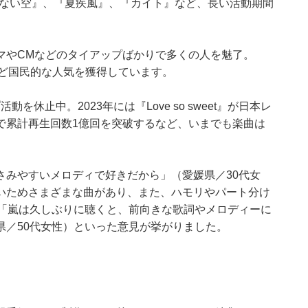
『果てない空』、『夏疾風』、『カイト』など、長い活動期間
マやCMなどのタイアップばかりで多くの人を魅了。
など国民的な人気を獲得しています。
動を休止中。2023年には『Love so sweet』が日本レ
で累計再生回数1億回を突破するなど、いまでも楽曲は
さみやすいメロディで好きだから」（愛媛県／30代女
いためさまざまな曲があり、また、ハモリやパート分け
、「嵐は久しぶりに聴くと、前向きな歌詞やメロディーに
県／50代女性）といった意見が挙がりました。