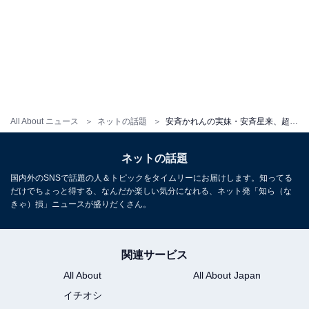
All About ニュース
ネットの話題
安斉かれんの実妹・安斉星来、超ミニ丈スカートから美脚あらわに！ 「脚なげぇ～～」「わああ！大人っぽい」
ネットの話題
国内外のSNSで話題の人＆トピックをタイムリーにお届けします。知ってる
だけでちょっと得する、なんだか楽しい気分になれる、ネット発「知ら（な
きゃ）損」ニュースが盛りだくさん。
関連サービス
All About
All About Japan
イチオシ