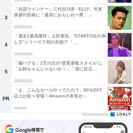
2025/10/17
「自認ウインナー」三代目JSB・ELLY、年末
挨拶の投稿に「最高におもしれー男」...
3
2026/01/01
「過去1最高傑作」上田竜也、“STARTO社の倒
し方”シリーズで初の失敗!? 「...
4
2024/08/26
「脳バグる」2児の父の“授業参観スタイル”に
「お姉ちゃんじゃないか！」「逆に目立...
5
2026/05/13
「え、こんなセールやってたの？」80％OFF
以上が続々登場！Amazonの本気が...
PR
Amazon
Recommended by