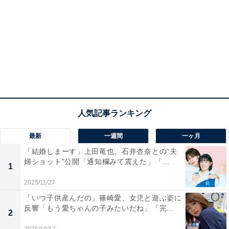
最新
一週間
一ヶ月
「結婚しまーす」上田竜也、石井杏奈との“夫
婦ショット”公開「通知欄みて震えた」「...
1
2025/11/27
「いつ子供産んだの」篠崎愛、女児と遊ぶ姿に
反響「もう愛ちゃんの子みたいだね」「完...
2