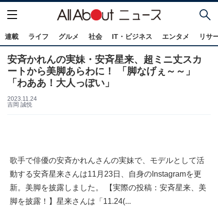
連載
ライフ
グルメ
社会
IT・ビジネス
エンタメ
リサ
安斉かれんの実妹・安斉星来、超ミニ丈スカ
ートから美脚あらわに！ 「脚なげぇ～～」
「わああ！大人っぽい」
2023.11.24
吉岡 誠悦
歌手で俳優の安斉かれんさんの実妹で、モデルとして活
動する安斉星来さんは11月23日、自身のInstagramを更
新。美脚を披露しました。 【実際の投稿：安斉星来、美
脚を披露！】星来さんは「11.24(...