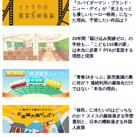
『スパイダーマン：ブランド・
ニュー・デイ』が「史上もっと
東京都出身の石原さんは、2003年に映画『わたしのグラ
も優しいヒーロー映画」になっ
た理由。予習したい作品は？
ンパ』で俳優デビューし、2005年に公開した映画『北の
零年』では「第29回日本アカデミー賞」で優秀助演女優
20年間「駆け込み実績ゼロ」の
賞を受賞。
学校も…「こども110番の家」
は本当に必要？ PTAが直面する
理想と現実
また、2005年にはNHK大河ドラマ『義経』でヒロインに
抜てきされ、2006年に放送したドラマ『Ns'あおい』
（フジテレビ系）で民放連続ドラマ初主演を飾ります。
「青春18きっぷ」販売激減の裏
その後も大活躍は続き、数多くのドラマや映画で主演を
に何が？ 連続利用の厳格化だけ
ではない「本当の理由」
担当。2024年には映画『ミッシング』が公開予定です。
私生活では一般人男性と結婚し、第1子を出産するなど
「移民」に冷たいのはどっちな
のか？ スイスの厳格過ぎる学歴
順調そのもの。憧れる女性も多く、高い人気を獲得して
選別と、日本の曖昧過ぎる外国
います。
人政策