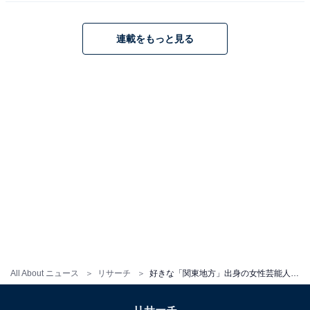
回答者からは、「かわいい容姿でありながら、かっこい
い性格のため」（群馬県／20代女性）、「努力を惜しま
連載をもっと見る
ず、輝いているから」（埼玉県／20代女性）、「お母さ
んだなんて信じられないくらいかわいいいので好き」
（大阪府／20代女性）といった意見が挙がりました。
※回答者のコメントは原文ママです
この記事の筆者：ゆるま 小林
長年にわたってテレビ局でバラエティ番組、情報番組な
どを制作。その後、フリーランスの編集・ライターに転
身。芸能情報に精通し、週刊誌、ネットニュースでテレ
ビや芸能人に関するコラムなどを執筆。編集プロダクシ
ョン「ゆるま」を立ち上げる。
All About ニュース
リサーチ
好きな「関東地方」出身の女性芸能人ランキング！ 1位「石原さとみ」、2位は？