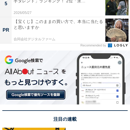
手タレント」ランキング！ 2位「永...
5
2026/05/27
【宝くじ】このままの買い方で、本当に当たる
と思いますか
PR
合同会社デジタルファーム
View this post on Instagram
Recommended by
A post shared by 『Destiny』火曜よる９時【テレビ朝日公式】 (@des
注目の連載
1位に選ばれたのは、「石原さとみ」さんです。