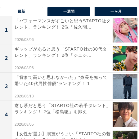
最新
一週間
一ヶ月
「パフォーマンスがすごいと思うSTARTO社タ
レント」ランキング！ 2位「佐久間...
1
2026/08/06
ギャップがあると思う「STARTO社の30代タ
レント」ランキング！ 2位「ジェシ...
2
2026/08/06
「背まで高いと思わなかった」“身長を知って
1位：石原さとみ（東京都）
驚いた40代男性俳優”ランキング！ 1...
3
2026/06/13
癒し系だと思う「STARTO社の若手タレント」
ランキング！ 2位「松島聡」を抑え...
4
2026/08/05
【女性が選ぶ】演技がうまい「STARTO社の若