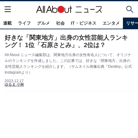
連載
ライフ
グルメ
社会
IT・ビジネス
エンタメ
リサ
好きな「関東地方」出身の女性芸能人ランキ
ング！ 1位「石原さとみ」、2位は？
All About ニュース編集部は、関東地方出身の女性有名人について、オリジナ
ルのランキングを作成しました。この記事では、好きな「関東地方」出身の
女性芸能人ランキングを紹介します。（サムネイル画像出典『Destiny』公式
Instagramより）
2023.12.17
ゆるま 小林