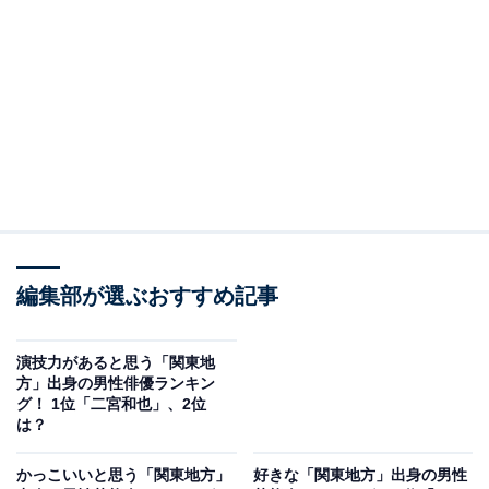
A post shared by 水卜 麻美 (@mito_meat)
2位に選ばれたのは、「水卜麻美」さんです。
編集部が選ぶおすすめ記事
千葉県出身の水卜さんは、2010年に日本テレビに入社。
同局の『ヒルナンデス!』をはじめ、『スッキリ』などで
演技力があると思う「関東地
司会や進行を担当して人気を集めます。
方」出身の男性俳優ランキン
グ！ 1位「二宮和也」、2位
は？
癒し系の見た目と確かなアナウンス技術で男女問わず愛
され、『幸せ!ボンビーガール』や『有吉ゼミ』など、日
かっこいいと思う「関東地方」
好きな「関東地方」出身の男性