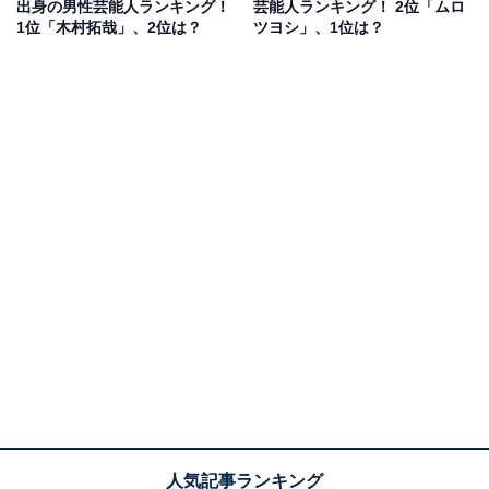
出身の男性芸能人ランキング！
芸能人ランキング！ 2位「ムロ
本テレビの人気バラエティ番組にも多数出演。
1位「木村拓哉」、2位は？
ツヨシ」、1位は？
さらに、2021年からは朝の情報番組『ZIP!』の総合司会
に就任し、日本テレビの朝の顔として大活躍していま
す。2023年3月には、人気俳優の中村倫也さんと結婚を
発表するなど、常に注目を集めているアナウンサーで
す。
回答者からは、「かわいいし愛嬌がある、性格がよさそ
う」（東京都／30代女性）、「親しみやすく、見ていて
安心感があるから」（千葉県／50代女性）、「千葉県を
大事に思ってくれているイメージです」（千葉県／30代
女性）といった意見が挙がりました。