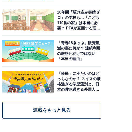
20年間「駆け込み実績ゼ
ロ」の学校も…「こども
110番の家」は本当に必
要？ PTAが直面する理想
と現実
「青春18きっぷ」販売激
減の裏に何が？ 連続利用
の厳格化だけではない
「本当の理由」
「移民」に冷たいのはど
っちなのか？ スイスの厳
格過ぎる学歴選別と、日
本の曖昧過ぎる外国人政
策
連載をもっと見る