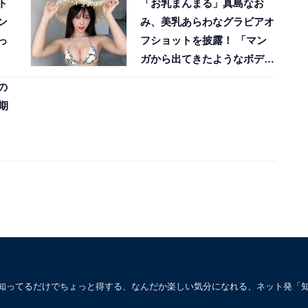
ト
「お乳まんまる」真島なお
ン
み、美乳あらわなグラビアオ
っ
フショットを披露！ 「マン
ガから出てきたようなボディ
ライン」
の
期
。知ってるだけでちょっと得する、なんだか楽しい気分になれる、ネット発「