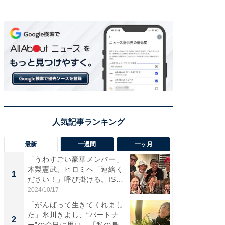
最新
一週間
一ヶ月
「うわすごい豪華メンバー」
「さす
木梨憲武、ヒロミへ「連絡く
は」高
1
1
ださい！」呼び掛ける。IS
災地を
S...
「カ...
2024/10/17
2026/08/0
「がんばって生きてくれまし
「女の
た」氷川きよし、“パートナ
介、バ
2
2
ー”の命日に思い。「私の身
らのプレ