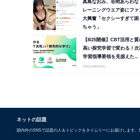
真島なおみ、谷間あらわな
レーニングウエア姿にファ
大興奮「セクシーすぎて困
ちゃう」
【8/25開催】CBT活用と質
高い探究学習で変わる！次
学習指導要領を見据えた...
PR(COMPASS)
ネットの話題
国内外のSNSで話題の人＆トピックをタイムリーにお届けします