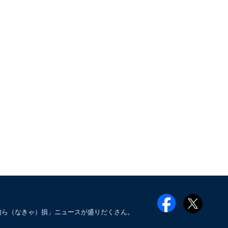
知ら（なきゃ）損」ニュースが盛りだくさん。