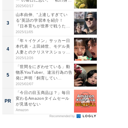
体...
愛...
2025/02/17
2026/08/0
山本由伸、“上達しすぎてい
「脚が
る”英語の学習本を紹介！
横川尚
3
3
『日本育ちが世界で戦うため
ムキな姿
の...
刃...
2025/11/05
2026/08/0
「年々イケメン」サッカー日
「え、
本代表・上田綺世、モデル美
芸人、2
4
4
人妻とのクリスマスショット
エットに
に...
2025/12/26
2026/08/0
「世間をにぎわせている」動
「脳がバ
物系YouTuber、違法行為の告
装姿が話
5
5
発に声明「飼育してい...
のお父さ
2025/02/07
2026/08/0
「今日の目玉商品は？」毎日
【8/2
変わるAmazonタイムセール
高い探
PR
PR
が見逃せない
学習指導
Amazon
COMPAS
Recommended by