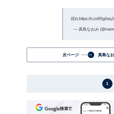
揺れ
https://t.co/65g0sq
— 真島なおみ (@naomi
次ページ
真島なお
1