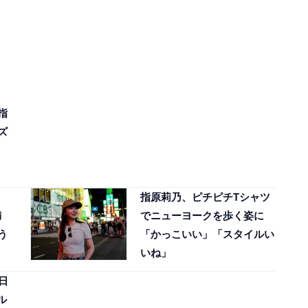
指
ズ
指原莉乃、ピチピチTシャツ
満
でニューヨークを歩く姿に
う
「かっこいい」「スタイルい
いね」
日
ル