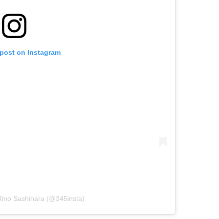
 post on Instagram
Rino Sashihara (@345insta)