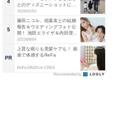
4
4
とのディズニーショットに
のお父さ
「か...
2026/01/03
2026/08/0
藤田ニコル、稲葉友との結婚
「急に
報告＆ウエディングフォト公
る」広
5
5
開！ 池田エライザ＆内田理
ョット
央...
た」の..
2023/08/04
2026/08/0
上質な眠りも美髪ケアも！ 銀
「え、
座で体感するReFa
の？」8
PR
PR
場！Ama
ReFa GINZA on CREA
Amazon
Recommended by