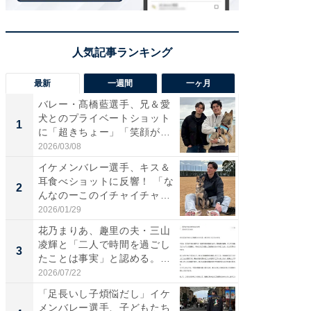
最新
一週間
一ヶ月
バレー・髙橋藍選手、兄＆愛
「さす
犬とのプライベートショット
は」高
1
1
に「超きちょー」「笑顔が見
災地を
れ...
「カ...
2026/03/08
2026/08/0
イケメンバレー選手、キス＆
「え、
耳食べショットに反響！ 「な
芸人、2
2
2
んなのーこのイチャイチャ
エットに
感...
2026/01/29
2026/08/0
花乃まりあ、趣里の夫・三山
「脚が
凌輝と「二人で時間を過ごし
横川尚
3
3
たことは事実」と認める。
ムキな姿
「不...
刃...
2026/07/22
2026/08/0
「足長いし子煩悩だし」イケ
「脳がバ
メンバレー選手、子どもたち
装姿が話