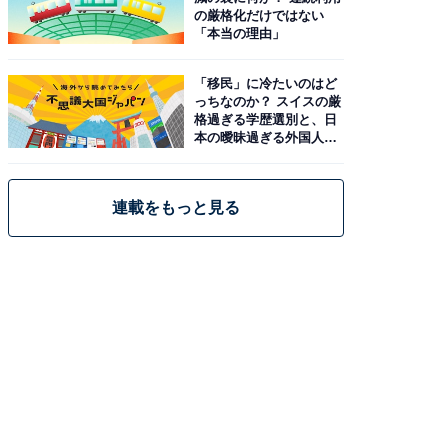
の厳格化だけではない
「本当の理由」
「移民」に冷たいのはど
っちなのか？ スイスの厳
格過ぎる学歴選別と、日
本の曖昧過ぎる外国人政
策
連載をもっと見る