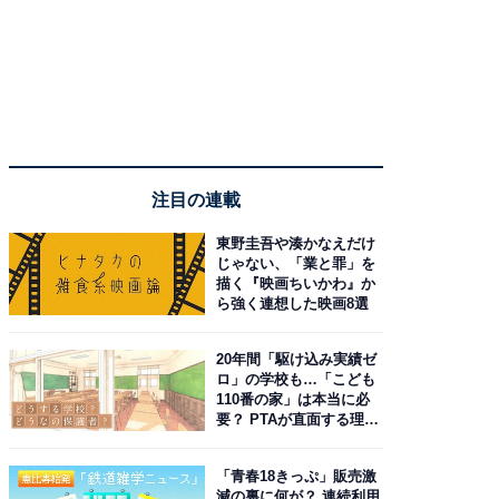
注目の連載
東野圭吾や湊かなえだけ
じゃない、「業と罪」を
描く『映画ちいかわ』か
ら強く連想した映画8選
20年間「駆け込み実績ゼ
ロ」の学校も…「こども
110番の家」は本当に必
要？ PTAが直面する理想
と現実
「青春18きっぷ」販売激
減の裏に何が？ 連続利用