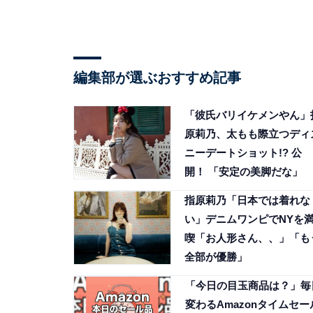
編集部が選ぶおすすめ記事
「彼氏バリイケメンやん」
原莉乃、太もも際立つディ
ニーデートショット!? 公
開！ 「安定の美脚だな」
指原莉乃「日本では着れな
い」デニムワンピでNYを
喫「お人形さん、、」「も
全部が優勝」
「今日の目玉商品は？」毎
変わるAmazonタイムセー