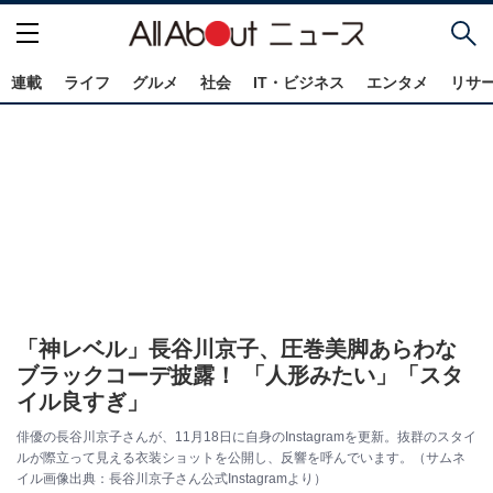
連載
ライフ
グルメ
社会
IT・ビジネス
エンタメ
リサ
「神レベル」長谷川京子、圧巻美脚あらわな
ブラックコーデ披露！ 「人形みたい」「スタ
イル良すぎ」
俳優の長谷川京子さんが、11月18日に自身のInstagramを更新。抜群のスタイ
ルが際立って見える衣装ショットを公開し、反響を呼んでいます。（サムネ
イル画像出典：長谷川京子さん公式Instagramより）