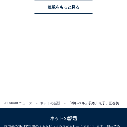
連載をもっと見る
All About ニュース
ネットの話題
「神レベル」長谷川京子、圧巻美脚あらわなブラックコーデ披露！ 「人形みたい」「スタイル良すぎ」
ネットの話題
国内外のSNSで話題の人＆トピックをタイムリーにお届けします。知ってる