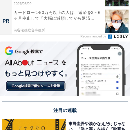
2026/08/09
カードローン50万円以上の人は、返済を3～6
ヶ月停止して『大幅に減額してから返済...
PR
渋谷法務総合事務所
Recommended by
注目の連載
東野圭吾や湊かなえだけじゃな
い、「業と罪」を描く『映画ち