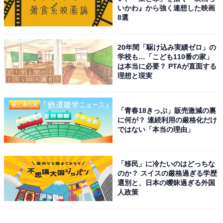
いかわ』から強く連想した映画
8選
20年間「駆け込み実績ゼロ」の
学校も…「こども110番の家」
は本当に必要？ PTAが直面する
理想と現実
「青春18きっぷ」販売激減の裏
に何が？ 連続利用の厳格化だけ
ではない「本当の理由」
「移民」に冷たいのはどっちな
のか？ スイスの厳格過ぎる学歴
選別と、日本の曖昧過ぎる外国
人政策