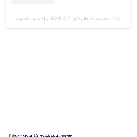
A post shared by 長谷川京子 (@kyoko.hasegawa.722)