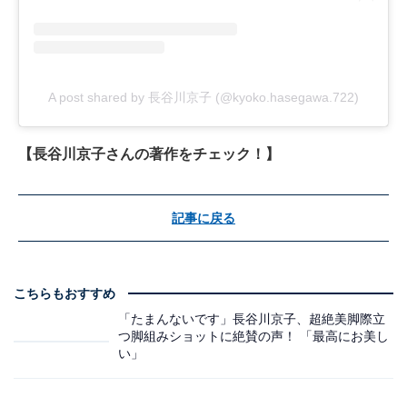
A post shared by 長谷川京子 (@kyoko.hasegawa.722)
【長谷川京子さんの著作をチェック！】
記事に戻る
こちらもおすすめ
「たまんないです」長谷川京子、超絶美脚際立
つ脚組みショットに絶賛の声！ 「最高にお美し
い」