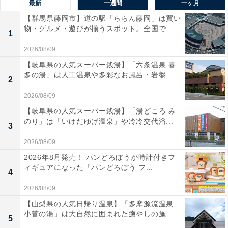
最新
一週間
一ヶ月
【群馬県藤岡市】道の駅「ららん藤岡」は買い
物・グルメ・遊びが揃うスポット。全国で...
1
2026/08/09
【岐阜県の人気スーパー銭湯】「六条温泉 喜
多の湯」は人工温泉や多彩なお風呂・岩盤...
2
2026/08/09
【岐阜県の人気スーパー銭湯】「湯どころ み
のり」は「いけだゆげ温泉」や冷冷交代浴...
3
2026/08/09
2026年8月発売！ パンどろぼうが時計付きフ
ィギュアになった「パンどろぼう フ...
4
2026/08/09
【山梨県の人気日帰り温泉】「多摩源流温泉
小菅の湯」は大自然に囲まれた癒やしの施...
5