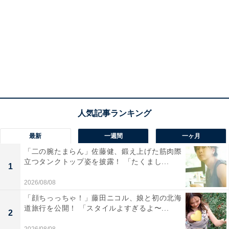
最新
一週間
一ヶ月
「二の腕たまらん」佐藤健、鍛え上げた筋肉際
立つタンクトップ姿を披露！ 「たくまし...
1
2026/08/08
「顔ちっっちゃ！」藤田ニコル、娘と初の北海
道旅行を公開！ 「スタイルよすぎるよ〜...
2