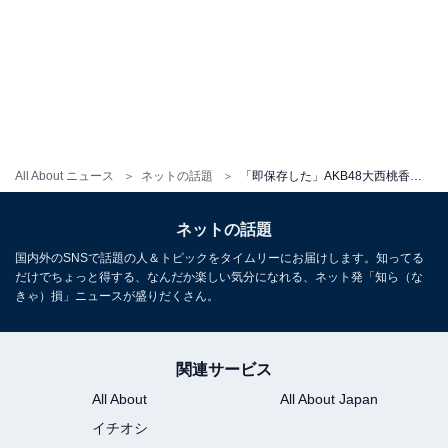
All About ニュース
ネットの話題
「即保存した」AKB48大西桃香、絶対領域あらわなメイドコスプレ姿！ 「ニーハイミニスカは神」
ネットの話題
国内外のSNSで話題の人＆トピックをタイムリーにお届けします。知ってる
だけでちょっと得する、なんだか楽しい気分になれる、ネット発「知ら（な
きゃ）損」ニュースが盛りだくさん。
関連サービス
All About
All About Japan
イチオシ