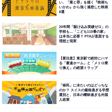
い、「業と罪」を描く『映画ち
いかわ』から強く連想した映画
8選
20年間「駆け込み実績ゼロ」の
学校も…「こども110番の家」
は本当に必要？ PTAが直面する
理想と現実
1
2
【要注意】東京駅で絶対にハマ
る「最遠ホーム」と「メトロ乗
り換え」の絶望トラップ
「移民」に冷たいのはどっちな
のか？ スイスの厳格過ぎる学歴
選別と、日本の曖昧過ぎる外国
人政策