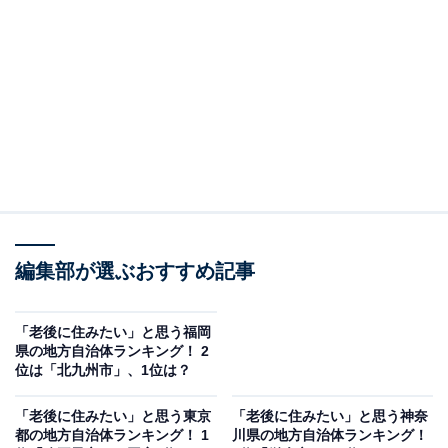
名産地であり、市の名前を冠した宇治茶は国内外で高く
評価されています。
市内には世界遺産の宇治上神社や、平等院鳳凰堂などの
歴史ある建築物が並び、落ち着いた雰囲気と日本古来の
風景を楽しめます。
アンケートの回答者からは、「程よく落ち着いた地域で
のんびり暮らしたい（30代女性／千葉県）」「静かで趣
編集部が選ぶおすすめ記事
があり、美味しいお茶が飲めるから（60代女性／滋賀
県）」といった声が寄せられました。
「老後に住みたい」と思う福岡
県の地方自治体ランキング！ 2
位は「北九州市」、1位は？
「老後に住みたい」と思う東京
「老後に住みたい」と思う神奈
都の地方自治体ランキング！ 1
川県の地方自治体ランキング！