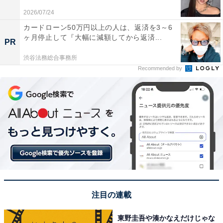
る
2026/07/24
カードローン50万円以上の人は、返済を3～6
ヶ月停止して『大幅に減額してから返済...
PR
渋谷法務総合事務所
Recommended by
注目の連載
こちらもおすすめ
「老後に住みたい」と思う大阪府の地方自治体
東野圭吾や湊かなえだけじゃな
ランキング！ 2位「堺市」、1位は？