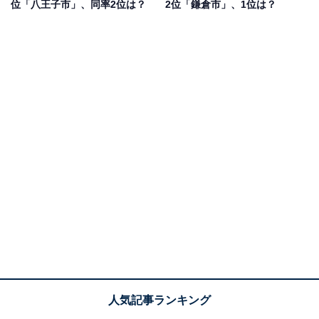
位「八王子市」、同率2位は？
2位「鎌倉市」、1位は？
1位：京都市
ランキング1位に選ばれた自治体は「京都市」でした。
日本の古都として数多くの世界遺産や寺院、神社を有し
ており、海外からも高い人気を誇っています。
平安神宮や東福寺といった桜と紅葉の名所も多数存在
し、四季を感じられるのも大きな魅力です。