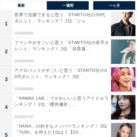
最新
一週間
一ヶ月
アンケートのコメント欄には、「歴史を感じられる街並
世界で活躍できると思う「STARTO社の30代
みに癒されるので（50代女性／長野県）」「文化の良さ
タレント」ランキング！ 2位「ジェ...
1
を学びながら日常生活を過ごしたいから（40代男性／新
潟県）」といった意見がみられました。
2026/08/09
ファンサがすごいと思う「STARTO社の若手タ
レント」ランキング！ 2位「目黒蓮...
※回答者コメントは原文ママです
2
2026/08/09
この記事の筆者：三山 てらこ
アクロバットがすごいと思う「STARTO社の3
横浜生まれ横浜育ち。グルメと深夜ラジオを愛するライ
0代タレント」ランキング！ 2位「...
3
ター。FP2級。銃弾を防ぐ少年団と、ポケットに入るモ
2026/08/08
ンスターも大好き。最近の悩みはアイスの買い置きが一
「KAWAII LAB.」でかわいいと思うアイドルラ
瞬でなくなってしまうこと。X（旧Twitter）：てらこ@
ンキング！ 2位「櫻井優衣」...
4
ライター（@TeraWEB1）
2026/07/20
「HANA」の好きなメンバーランキング！ 2位
3位までの全ランキング結果を見
「YURI」を抑えた1位は？【20...
次ページ
5