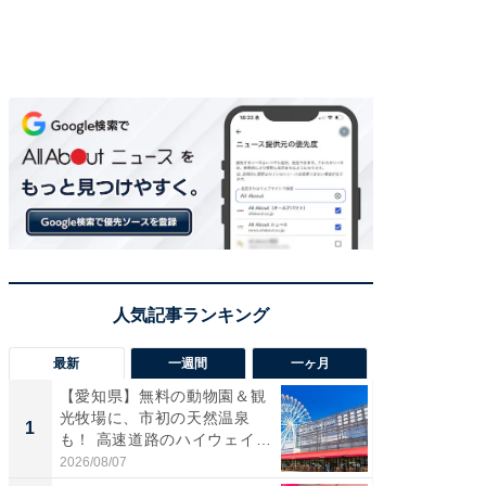
最新
一週間
一ヶ月
【愛知県】無料の動物園＆観
【兵庫
光牧場に、市初の天然温泉
ーメン
1
1
も！ 高速道路のハイウェイオ
再現した
ア...
道...
2026/08/07
2026/08/0