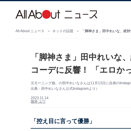
All About ニュース
ネットの話題
「脚神さま」田中れいな、絶対
「脚神さま」田中れいな、
コーデに反響！ 「エロか
元モーニング娘。の田中れいなさんは11月13日に自身のInst
出典：田中れいなさん公式Instagramより）
2023.11.14
堀井 ユウ
「控え目に言って優勝」