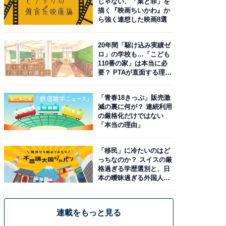
じゃない、「業と罪」を
描く『映画ちいかわ』か
ら強く連想した映画8選
20年間「駆け込み実績ゼ
ロ」の学校も…「こども
110番の家」は本当に必
要？ PTAが直面する理想
と現実
「青春18きっぷ」販売激
減の裏に何が？ 連続利用
の厳格化だけではない
「本当の理由」
「移民」に冷たいのはど
っちなのか？ スイスの厳
格過ぎる学歴選別と、日
本の曖昧過ぎる外国人政
策
連載をもっと見る