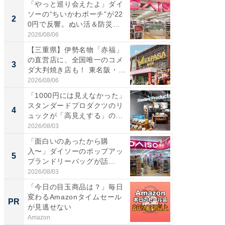
「やっと巡り会えたよ」ダイ
【三重
ソーの“ちいかわポーチ”が22
の直営
2
2
0円で反響。ぬい活＆防災...
ダ大判焼
伊...
2026/08/06
2026/08/0
【三重県】伊勢名物「赤福」
【千葉県
の直営店に、全国唯一のコメ
級マー
3
3
ダ大判焼き店も！ 東名阪・
ノベし
伊...
ー...
2026/08/06
2026/08/0
「1000円には見えなかった」
ステラ
スタンダードプロダクツのリ
詰め放題
4
4
ュックが「高見えする」の...
00円で「
2026/08/03
2026/08/0
「面白いのあったから購
立山連
入〜」ダイソーのポップアッ
風呂に、
5
5
プランドリーバッグが話
層水風
題。“さま...
帰...
2026/08/03
2026/08/0
「今日の目玉商品は？」毎日
トップ
変わるAmazonタイムセール
談を語
PR
PR
が見逃せない
Amazon
SAPIX Y