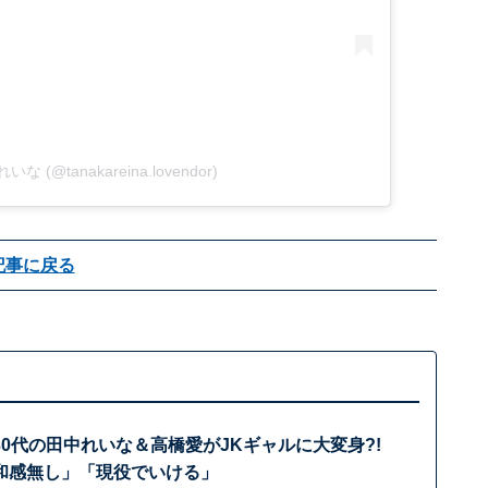
れいな (@tanakareina.lovendor)
記事に戻る
0代の田中れいな＆高橋愛がJKギャルに大変身?!
和感無し」「現役でいける」