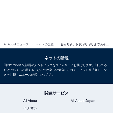
All About ニュース
ネットの話題
谷まりあ、お尻ギリギリまであらわな超ミニスカ＆ニーハイ姿を披露！ 色っぽさがあふれるダンス動画も
ネットの話題
国内外のSNSで話題の人＆トピックをタイムリーにお届けします。知ってる
だけでちょっと得する、なんだか楽しい気分になれる、ネット発「知ら（な
きゃ）損」ニュースが盛りだくさん。
関連サービス
All About
All About Japan
イチオシ