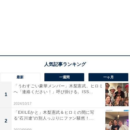
最新
一週間
一ヶ月
「うわすごい豪華メンバー」木梨憲武、ヒロミ
へ「連絡ください！」呼び掛ける。ISS...
1
2024/10/17
「EXILEかと」木梨憲武＆ヒロミの間に写
る“石川遼”の別人っぷりにファン騒然！...
2