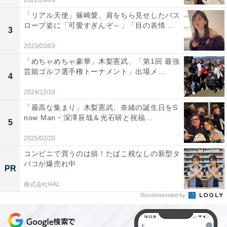
2022/09/09
「リアル天使」篠崎愛、肩をちら見せしたバス
ローブ姿に「可愛すぎんぞ～」「目の表情...
3
2023/03/03
「めちゃめちゃ豪華」木梨憲武、「第1回 最強
芸能ゴルフ選手権トーナメント」出場メ...
4
2024/12/18
「最高な集まり」木梨憲武、奈緒の誕生日をS
now Man・深澤辰哉＆光石研と祝福...
5
2025/02/20
コンビニで買うのは損！たばこ税なしの新型タ
バコが爆売れ中
PR
株式会社HAL
Recommended by