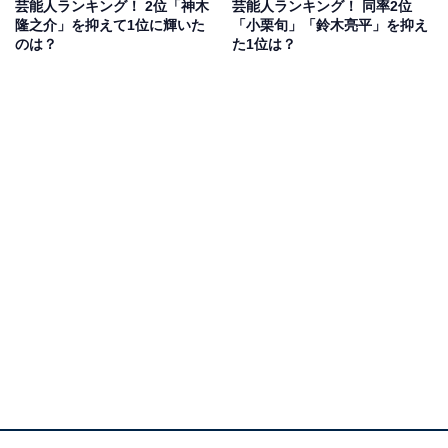
芸能人ランキング！ 2位「神木
芸能人ランキング！ 同率2位
活や恋愛にはどこかポンコツな女性を見事に演じ、ハマ
隆之介」を抑えて1位に輝いた
「小栗旬」「鈴木亮平」を抑え
り役となりました。
のは？
た1位は？
2024年1月2日には、完結編となる『義母と娘のブルース
FINAL 2024年謹賀新年スペシャル』が放送予定。15年間
の愛の軌跡がついにクライマックスを迎えます。
回答者からは「のんびりしていて、楽しい上司になって
くれそうだからです」（60代女性）、「ちょっと抜けて
いる上司の方が、親しみがもてて良いから」（30代男
性）、「可愛くて優しそうだから。怒っても怖くなさそ
う」（40代女性）といったコメントが寄せられていま
す。