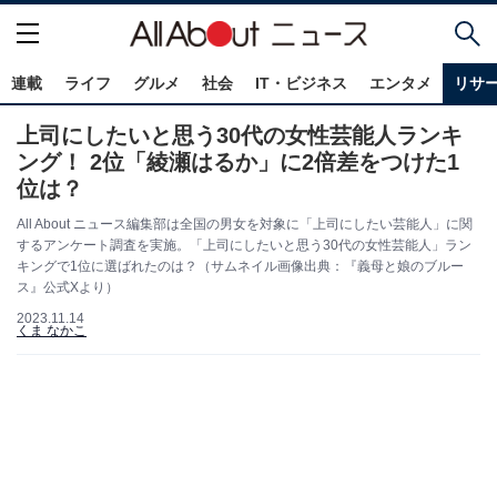
連載
ライフ
グルメ
社会
IT・ビジネス
エンタメ
リサ
上司にしたいと思う30代の女性芸能人ランキ
ング！ 2位「綾瀬はるか」に2倍差をつけた1
位は？
All About ニュース編集部は全国の男女を対象に「上司にしたい芸能人」に関
するアンケート調査を実施。「上司にしたいと思う30代の女性芸能人」ラン
キングで1位に選ばれたのは？（サムネイル画像出典：『義母と娘のブルー
ス』公式Xより）
2023.11.14
くま なかこ