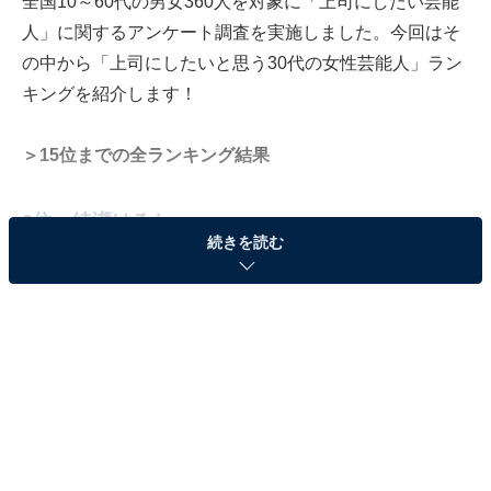
全国10～60代の男女360人を対象に「上司にしたい芸能
人」に関するアンケート調査を実施しました。今回はそ
の中から「上司にしたいと思う30代の女性芸能人」ラン
キングを紹介します！
＞15位までの全ランキング結果
2位：綾瀬はるか
続きを読む
10月に入り、段々秋めいてきましたね?
皆さん、ファイナルに向けて
心の準備はできていますか?？
撮影は順調に進んでいますよー！！