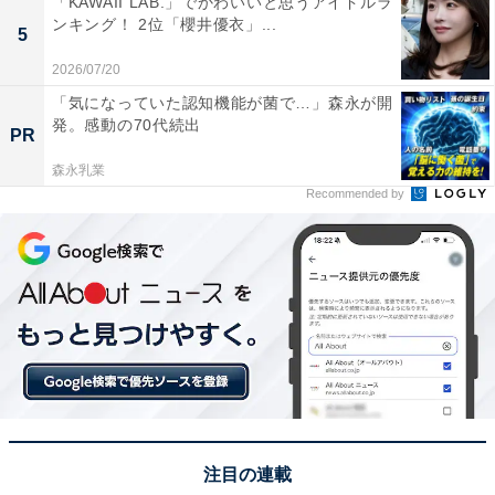
「KAWAII LAB.」でかわいいと思うアイドルラ
ンキング！ 2位「櫻井優衣」...
5
2026/07/20
「気になっていた認知機能が菌で…」森永が開
発。感動の70代続出
PR
View this post on Instagram
森永乳業
Recommended by
A post shared by 映画『約束のネバーランド』公式 (@yakuneba_
注目の連載
1位にランクインしたのは、北川景子さんです。北川さ