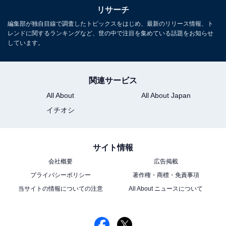
リサーチ
編集部が独自目線で調査したトピックスをはじめ、最新のリリース情報、ト
レンドに関するランキングなど、世の中で注目を集めている話題をお知らせ
しています。
関連サービス
All About
All About Japan
イチオシ
サイト情報
会社概要
広告掲載
こちらもおすすめ
プライバシーポリシー
著作権・商標・免責事項
上司にしたいと思う40代の女性芸能人ランキン
当サイトの情報についての注意
All About ニュースについて
グ！ 2位「小池栄子」を抑えて1位に輝いたの
は？