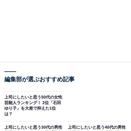
????????.??.?? ?? ????????
#義母と娘のブルース
FINAL
2024年謹賀新年スペシャル
pic.twitter.com/vxhM07A5VW
— 【公式】『義母と娘のブルースFINAL 2024年謹
賀新年スペシャル』 (@gibomusu__tbs)
October 5, 2023
2位にランクインしたのは、綾瀬はるかさんです。優し
編集部が選ぶおすすめ記事
そうな雰囲気や、バラエティ番組などで見せる天然っぷ
りなど、ほんわかしたイメージのある綾瀬さん。
上司にしたいと思う50代の女性
芸能人ランキング！ 2位「石田
ゆり子」を大差で抑えた1位
しかし2018年に放送され、スペシャルドラマも制作され
は？
た『義母と娘のブルース』（TBS系）では、真面目すぎ
るバリキャリ役で新境地を開拓。仕事はできるのに私生
上司にしたいと思う30代の男性
上司にしたいと思う40代の男性