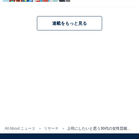
しそうだからです」（40代女性）、「家売るオンナみた
いにGoとかいってほしい」（30代女性）などの声が集ま
りました。
連載をもっと見る
※回答コメントは原文ママです
この記事の筆者：くま なかこ プロフィール
編集プロダクション出身のフリーランスエディター。編
集・執筆・校閲・SNS運用担当として月間50本以上のコ
ンテンツ制作に携わっています。得意なジャンルはライ
フスタイル・金融・育児・エンタメ関連。
15位までの全ランキング結果を見
次ページ
る
All About ニュース
リサーチ
上司にしたいと思う30代の女性芸能人ランキング！ 2位「綾瀬はるか」に2倍差をつけた1位は？