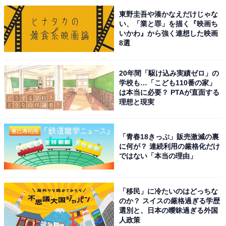
んをバリキャリ上司として印象づけたのは、水曜ドラマ
東野圭吾や湊かなえだけじゃな
『家売るオンナ』（日本テレビ系）シリーズの影響が大
い、「業と罪」を描く『映画ち
いかわ』から強く連想した映画
きいでしょう。
8選
「私に売れない家はありません」という決めぜりふがお
20年間「駆け込み実績ゼロ」の
なじみの、不動産仲介会社のスーパー営業ウーマンを怪
学校も…「こども110番の家」
は本当に必要？ PTAが直面する
演し話題となりました。有無を言わさず部下に指示を出
理想と現実
し、お客をも丸め込む鉄仮面っぷりは痛快です。
2020年公開の人気漫画の実写化映画『約束のネバーラン
「青春18きっぷ」販売激減の裏
に何が？ 連続利用の厳格化だけ
ド』では一変、孤児院の子どもたちを育てるトップオブ
ではない「本当の理由」
トップのママ役に。完璧に仕事をこなす姿や狂気の演技
が、原作ファンからも高評価を得ました。
「移民」に冷たいのはどっちな
のか？ スイスの厳格過ぎる学歴
回答コメントでは「上司って感じ。指示されたことなん
選別と、日本の曖昧過ぎる外国
人政策
でもやっちゃう」（20代女性）、「裏表なく的確に判断