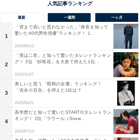
たコメントが寄せられています。
最新
一週間
一ヶ月
「背まで高いと思わなかった」“身長を知って
驚いた40代男性俳優”ランキング！ 1...
1
2026/06/13
「実は二世」と知って驚いたタレントランキン
グ！ 2位「杉咲花」を大差で抑えた1位...
2
2025/11/07
美しいと思う「昭和の女優」ランキング！
「吉永小百合」を抑えた1位は？
3
2025/04/21
高学歴だと知って驚いたSTARTOタレントラン
1位：米倉涼子
キング！ 2位「ラウール（Snow...
4
2025/07/13