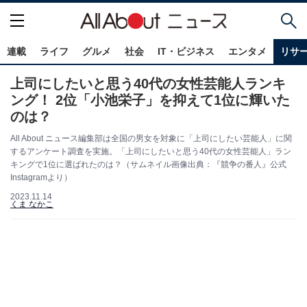
連載
ライフ
グルメ
社会
IT・ビジネス
エンタメ
リサ
上司にしたいと思う40代の女性芸能人ランキ
ング！ 2位「小池栄子」を抑えて1位に輝いた
のは？
All About ニュース編集部は全国の男女を対象に「上司にしたい芸能人」に関
するアンケート調査を実施。「上司にしたいと思う40代の女性芸能人」ラン
キングで1位に選ばれたのは？（サムネイル画像出典：『競争の番人』公式
Instagramより）
2023.11.14
くま なかこ