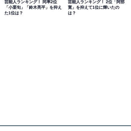
芸能人ランキング！ 同率2位
芸能人ランキング！ 2位「阿部
一方、2022年放送の月9ドラマ『競争の番人』（フジテ
「小栗旬」「鈴木亮平」を抑え
寛」を抑えて1位に輝いたの
レビ系）で演じたのは、公正取引委員会の主査というお
た1位は？
は？
堅めの役どころ。持ち前の包容力が演技にも発揮されて
いました。
そんな小池さんは、現在放送中のドラマ『コタツがない
家』（日本テレビ系）で民放ゴールデンプライム帯初主
演。敏腕ウエディングプランナーながら、家では3人の
ダメ男を養う会社社長役を演じます。仕事を完璧にこな
し家族を盛り上げるたくましい女性がハマり役です。
回答者からは「厳しいことも、上手に言い換えて伝えて
くれそう」（30代女性）、「女性であるのに貫禄があ
る。いかにも仕事ができそうに思う」（60代男性）、
「ハキハキしていそうで、でも優しそうで、何があって
も受け止めてくれそうだからです」（50代女性）といっ