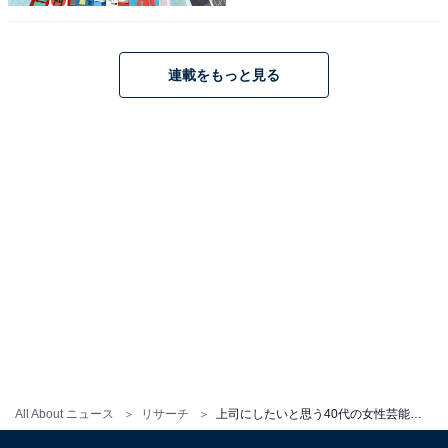
日系）などに出演。強くカッコいい女性を演じたら右に
出るものはいないというイメージが定着しました。
連載をもっと見る
回答コメントでは「ドラマの影響が強いが、部下を守っ
てくれそうだから」（30代女性）、「何があっても問題
解決してくれそうだから」（40代女性）、「男っぽい性
格で、一緒に頑張れそうだから」（40代男性）などの声
が集まりました。
※回答コメントは原文ママです
この記事の筆者：くま なかこ プロフィール
編集プロダクション出身のフリーランスエディター。編
集・執筆・校閲・SNS運用担当として月間50本以上のコ
ンテンツ制作に携わっています。得意なジャンルはライ
All About ニュース
リサーチ
上司にしたいと思う40代の女性芸能人ランキング！ 2位「小池栄子」を抑えて1位に輝いたのは？
フスタイル・金融・育児・エンタメ関連。