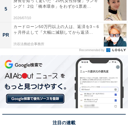
身長を知って驚いた「20代女性俳優」ランキ
ング！ 2位「橋本環奈」をわずか1票差...
5
2026/07/10
カードローン50万円以上の人は、返済を3～6
ヶ月停止して『大幅に減額してから返済...
PR
渋谷法務総合事務所
Recommended by
View this post on Instagram
注目の連載