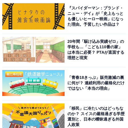
『スパイダーマン：ブランド・
A post shared by 【公式】ドクターX ～外科医・大門未知子～ (@docto
ニュー・デイ』が「史上もっと
も優しいヒーロー映画」になっ
た理由。予習したい作品は？
1位にランクインしたのは、米倉涼子さんです。仕事が
できるイイ女の印象が強い米倉さんですが、大ヒットド
20年間「駆け込み実績ゼロ」の
ラマ『ドクターX〜外科医・大門未知子〜』（テレビ朝
学校も…「こども110番の家」
日系）の功績が大きいでしょう。
は本当に必要？ PTAが直面する
理想と現実
2012年からスタートした本作は、米倉さん演じる天才外
科医の「私、失敗しないので」のセリフでもおなじみ。
「青春18きっぷ」販売激減の裏
に何が？ 連続利用の厳格化だけ
奔放な性格ながら完璧な仕事っぷりが印象的でした。
ではない「本当の理由」
他にも、米倉さんの礎を築いた作品ともいわれる2010年
放送のドラマ『ナサケの女〜国税局調査官〜』や、2018
「移民」に冷たいのはどっちな
のか？ スイスの厳格過ぎる学歴
年に元弁護士のパワフルウーマン役を務めたドラマ『リ
選別と、日本の曖昧過ぎる外国
ーガルＶ～元弁護士・小鳥遊翔子～』（ともにテレビ朝
人政策