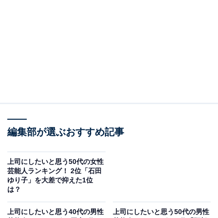
A post shared by 【公式】『競争の番人』フジテレビ7月月9 (@kyoso
編集部が選ぶおすすめ記事
2位にランクインしたのは、小池栄子さんです。小池さ
んはこれまでも上司役を多く演じており、2020年放送の
上司にしたいと思う50代の女性
『姉ちゃんの恋人』（カンテレ／フジテレビ系）では、
芸能人ランキング！ 2位「石田
ゆり子」を大差で抑えた1位
有村架純さん演じるホームセンター勤務の主人公をサポ
は？
ートする上司役を好演。
上司にしたいと思う40代の男性
上司にしたいと思う50代の男性