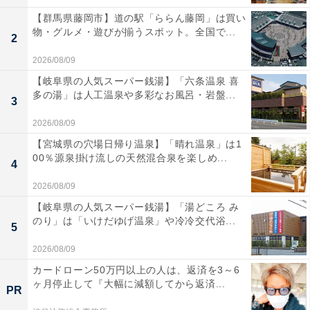
【群馬県藤岡市】道の駅「ららん藤岡」は買い
物・グルメ・遊びが揃うスポット。全国で...
2
2026/08/09
【岐阜県の人気スーパー銭湯】「六条温泉 喜
多の湯」は人工温泉や多彩なお風呂・岩盤...
3
2026/08/09
【宮城県の穴場日帰り温泉】「晴れ温泉」は1
00％源泉掛け流しの天然混合泉を楽しめ...
4
2026/08/09
【岐阜県の人気スーパー銭湯】「湯どころ み
のり」は「いけだゆげ温泉」や冷冷交代浴...
5
2026/08/09
カードローン50万円以上の人は、返済を3～6
ヶ月停止して『大幅に減額してから返済...
PR