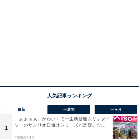
最新
一週間
一ヶ月
「あぁぁぁ。かわいくて一生断捨離ムリ」ダイ
ソーのサンリオ日焼けシリーズが反響。全...
1
2026/08/10