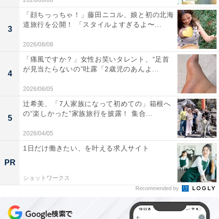
2026/08/08
「顔ちっっちゃ！」藤田ニコル、娘と初の北海
道旅行を公開！ 「スタイルよすぎるよ〜...
3
2026/08/08
「痛風ですか？」女性お笑いタレント、“足首
が見当たらないの”吐露「2歳児のあんよ...
4
2026/08/05
辻希美、「7人家族になって初めての」箱根へ
の“楽しかった”家族旅行を披露！ 集合...
5
2026/04/05
1日だけ働きたい、を叶える求人サイト
PR
ショットワークス
Recommended by