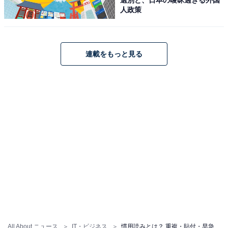
ともいわれています。
人政策
関連記事：
「添付」「送付」「貼付」の違い
連載をもっと見る
慣用読み（3）早急（さっきゅう・そうきゅう）
本来の読み方は「さっきゅう」ですが、慣用読みの「そ
うきゅう」も広く一般に使われています。「早速」は
「さっ」と読みますが、「早朝」や「早々」など「そ
う」と読む字も多く、混同したと思われます。「早急」
の意味は、は非常に急ぐこと、またそのさまのことで
す。
関連記事：
早急の読み方は「さっきゅう」「そうきゅう」正しいの
はどっち？
All About ニュース
IT・ビジネス
慣用読みとは？ 重複・貼付・早急・出生・依存・堪能・固執など、例とともに慣用読みを解説