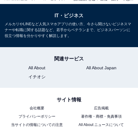
慣用読み（4）出生（しゅっしょう・しゅっせい）
IT・ビジネス
本来の読み方は「しゅっしょう」で、慣用読みが「しゅ
メルカリやLINEなど人気スマホアプリの使い方、今さら聞けないビジネスマ
っせい」です。戸籍関係では「出生届」（しゅっしょう
ナーや転職に関する話題など、若手からベテランまで、ビジネスパーソンに
とどけ）や出生率（しゅっしょうりつ）のように「しゅ
役立つ情報を分かりやすく解説します。
っしょう」が使われます。現在では一般的に「しゅっせ
い」が使われることも多くなっています。「出生」の意
関連サービス
味は、人が生まれること、ある土地、環境、家柄の生ま
All About
All About Japan
れであることです。
イチオシ
慣用読み（5）依存（いそん・いぞん）
本来の読み方は「いそん」で、慣用読みが「いぞん」で
サイト情報
す。「いぞん」は慣用読みでしたが、文化庁の国語に関
会社概要
広告掲載
する世論調査で「いぞん」と読む人が9割以上になった
プライバシーポリシー
著作権・商標・免責事項
ため、2014年以降「いぞん」を優先させる読みとして変
当サイトの情報についての注意
All About ニュースについて
更されています。「依存」の意味は他のものや人を頼っ