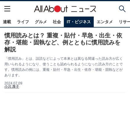
連載
ライフ
グルメ
社会
IT・ビジネス
エンタメ
リサ
慣用読みとは？ 重複・貼付・早急・出生・依
存・堪能・固執など、例とともに慣用読みを
解説
「慣用読み」とは、誤読などによって本来とは異なる間違った読み方が広く
用いられるようになり、使うことも認められるようになった読み方のことで
す。慣用読みの例には、重複・貼付・早急・出生・依存・堪能・固執​​​​​​​などが
あります。
2024.07.09
小川 厚子