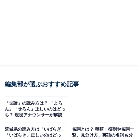
・
まとめ
慣用読みとは
意味
「慣用読み」とは、誤読などによって本来とは異なる間
違った読み方が広く用いられるようになり、一般に広が
り定着したものです。間違った読みでありながら、広く
知られるようになり使うことも認められるようになった
編集部が選ぶおすすめ記事
読み方のことを「慣用読み」といいます。
由来
「世論」の読み方は？ 「よろ
ん」「せろん」正しいのはどっ
中国大陸由来の漢字本来の読み方ではない、日本で普及
ち？ 現役アナウンサーが解説
した読み方が慣用読みには多くあります。戦後の教育改
茨城県の読み方は「いばらぎ」
名詞とは？ 種類・役割や名詞一
革で、一部の難解な漢字や言葉が、別の言葉や漢字に置
「いばらき」正しいのはどっ
覧、見分け方、英語の名詞も分