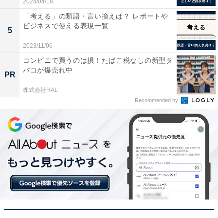
2024/04/18
「考える」の類語・言い換えは？ レポートや
ビジネスで使える表現一覧
5
2023/11/06
コンビニで買うのは損！たばこ税なしの新型タ
バコが爆売れ中
PR
株式会社HAL
Recommended by
慣用読みの例：
重複・貼付・早急・
出生・依存・
堪能・固執など
慣用読み（1）重複（ちょうふく・じゅうふく）
本来の読み方は「ちょうふく」ですが、慣用読みの「じ
ゅうふく」も広く使われています。「重複」は「重」も