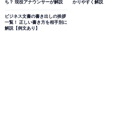
き換えられて、慣用読みになったものもあります。
ち？ 現役アナウンサーが解説
かりやすく解説
ビジネス文書の書き出しの挨拶
一覧！ 正しい書き方を相手別に
解説【例文あり】
慣用読みが普及された理由
例えば、「一段落」という言葉は、本来「いちだんら