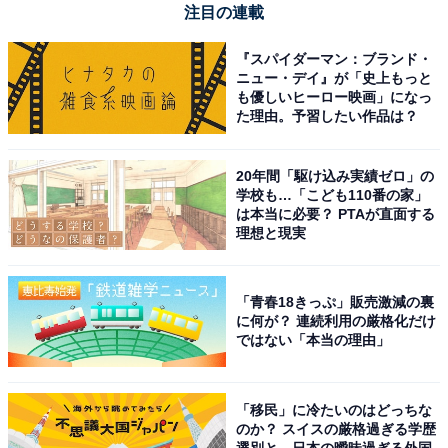
「複」もどちらも重なるという意味を持つ言葉で、同じ
注目の連載
物事が重なり合うこと、重ねることを表しています。
『スパイダーマン：ブランド・
「重」が「ちょう」と読むより「じゅう」と読むことが
ニュー・デイ』が「史上もっと
多いため混同されたと考えられます。
も優しいヒーロー映画」になっ
た理由。予習したい作品は？
関連記事：
「重複」の読み方は「ちょうふく」「じゅうふく」どっ
20年間「駆け込み実績ゼロ」の
学校も…「こども110番の家」
ちが正しい？
は本当に必要？ PTAが直面する
理想と現実
慣用読み（2）貼付（ちょうふ・てんぷ）
本来の読み方は「ちょうふ」です。「てんぷ」は慣用読
「青春18きっぷ」販売激減の裏
みです。貼付の意味は貼り付けることで、添え付けると
に何が？ 連続利用の厳格化だけ
ではない「本当の理由」
いうよく似た意味を持つ「添付（てんぷ）」と間違えら
れたのではないかと言われています。また、貼はチョウ
と読むのが正しいのですが、「店」「点」などを「て
「移民」に冷たいのはどっちな
のか？ スイスの厳格過ぎる学歴
ん」と読むことから、似ている文字で読み方が混同した
選別と、日本の曖昧過ぎる外国