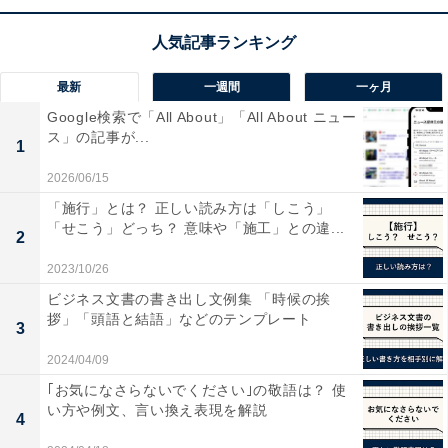
く」と読みますが慣用読みの「ひとだんらく」も広く使
われています。慣用読みが普及したのは「一」という漢
字は「いち」とも「ひと」とも読めますが、「ひと」と
最新
一週間
一ヶ月
読む言葉が多くあり、誤用が増えたことが理由です。
Google検索で「All About」「All About ニュー
ス」の記事が...
1
このように、一つの漢字には多数の読み方があるため混
同したということが考えられます。また、「輸」と
2026/06/15
「愉」のように形が似た漢字の読み方が混同したともい
「施行」とは？ 正しい読み方は「しこう」
「せこう」どっち？ 意味や「施工」との違...
われています。
2
2023/10/26
関連記事：
ビジネス文書の書き出し文例集 「時候の挨
「一段落」の正しい読み方は「ひとだんらく」「いちだ
拶」「頭語と結語」などのテンプレート
3
んらく」どっち？
2024/04/09
｢お気になさらないでください｣の敬語は？ 使
い方や例文、言い換え表現を解説
4