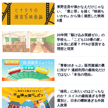
東野圭吾や湊かなえだけじゃな
※回答者のコメントは原文ママです
い、「業と罪」を描く『映画ち
いかわ』から強く連想した映画
8選
この記事の筆者：柿崎 真英 プロフィール
2019年よりフリーランスライター・エディターとして活
20年間「駆け込み実績ゼロ」の
動。月刊誌やニュースサイト編集者としてのバックグラ
学校も…「こども110番の家」
は本当に必要？ PTAが直面する
ウンドを持つ。現在はローカルメディアでの活動を中心
理想と現実
に、エンタメ・トレンド記事なども執筆。
「青春18きっぷ」販売激減の裏
6位までの全ランキング結果を見
に何が？ 連続利用の厳格化だけ
次ページ
る
ではない「本当の理由」
「移民」に冷たいのはどっちな
のか？ スイスの厳格過ぎる学歴
選別と、日本の曖昧過ぎる外国
人政策