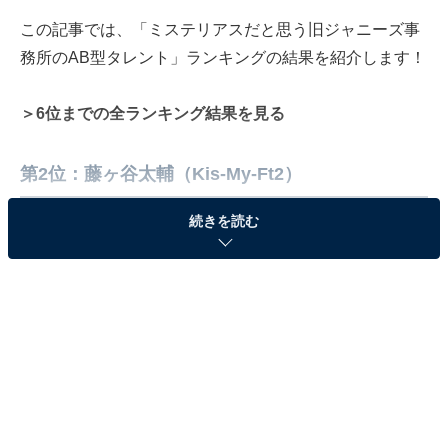
この記事では、「ミステリアスだと思う旧ジャニーズ事
務所のAB型タレント」ランキングの結果を紹介します！
＞6位までの全ランキング結果を見る
第2位：藤ヶ谷太輔（Kis-My-Ft2）
続きを読む
?Cover Photo Shooting?
- Offshot -
┈┈┈┈┈┈┈┈┈┈┈┈┈
TAISUKE FUJIGAYA
┈┈┈┈┈┈┈┈┈┈┈┈┈
#HEARTBREAKER_Cmonova
pic.twitter.com/d0cX02cUQS