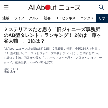
連載
ライフ
グルメ
社会
IT・ビジネス
エンタメ
リサ
ミステリアスだと思う「旧ジャニーズ事務所
のAB型タレント」ランキング！ 2位は「藤ヶ
谷太輔」、1位は？
All About ニュース編集部は8月22日～9月25日の期間、全国239人を対象に
「AB型の旧ジャニーズ（旧ジャニーズ事務所タレント）」に関するアンケー
ト調査を実施。回答者が最も「ミステリアスだと思う」と答えたのは？（サ
ムネイル画像出典：Kis-My-Ft2 公式X）
2023.11.14
柿崎 真英