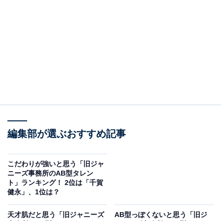
— Kis-My-Ft2｜MENT RECORDING
(@KMF2_0810MENT)
October 27, 2023
2位には、Kis-My-Ft2（以下、キスマイ）の藤ヶ谷太輔さ
んがランクイン。キスマイは、今年8月末に北山宏光さ
んがグループを脱退し、6人体制として再スタートをき
ったばかり。
そんなグループのなかでも、ひと際落ち着いた雰囲気が
魅力の藤ヶ谷さんは、これまで俳優として演じてきた役
編集部が選ぶおすすめ記事
柄のキャラクターなども相まって、多くの人にミステリ
アスな印象を抱かせるのかもしれません。
こだわりが強いと思う「旧ジャ
ニーズ事務所のAB型タレン
ト」ランキング！ 2位は「千賀
回答者からは、「どこかつかみどころのない感じがある
健永」、1位は？
から」（茨城県・20代女性）、「藤ヶ谷太輔さんは色気
があって何となくミステリアスな雰囲気がします」（埼
天才肌だと思う「旧ジャニーズ
AB型っぽくないと思う「旧ジ