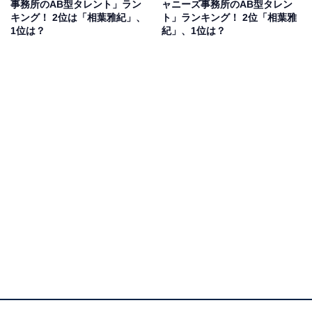
事務所のAB型タレント」ラン
ャニーズ事務所のAB型タレン
玉県・30代女性）といった意見が上がりました。
キング！ 2位は「相葉雅紀」、
ト」ランキング！ 2位「相葉雅
1位は？
紀」、1位は？
第1位：堂本剛（KinKi Kids）