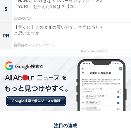
「HANA」の好きなメンバーランキング！ 2位
「YURI」を抑えた1位は？【20...
5
A post shared by Tsuyoshi Domoto (@tsuyoshi.d.endrecheri.24h.
2026/07/24
【宝くじ】このままの買い方で、本当に当たる
1位に輝いたのは、KinKi Kidsの堂本剛さんでした！ 昨
と思いますか
PR
年、KinKi KidsとしてCDデビュー25周年を迎え、記念イ
合同会社デジタルファーム
ベントなどで多くのファンを魅了した堂本さん。
Recommended by
また、ソロ名義である「.ENDRECHERI.（エンドリケリ
ー）」としての活動では、楽曲制作から自身で手掛ける
など、KinKi Kidsとはまた違う一面を披露しています。
さらに、2022年からは「堂本剛プロデュース」と題し
て、アパレルなどのプロデュースも行っています。
回答者からは、「独特な感性を持っているから」（岡山
県・30代女性）、「次に何をするか読めない魅力がある
注目の連載
から」（静岡県・30代男性）などの声が聞かれました。