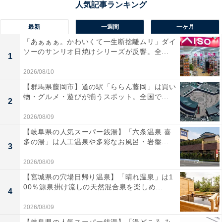
最新
一週間
一ヶ月
「あぁぁぁ。かわいくて一生断捨離ムリ」ダイ
ソーのサンリオ日焼けシリーズが反響。全...
1
2026/08/10
【群馬県藤岡市】道の駅「ららん藤岡」は買い
物・グルメ・遊びが揃うスポット。全国で...
2
2026/08/09
【岐阜県の人気スーパー銭湯】「六条温泉 喜
多の湯」は人工温泉や多彩なお風呂・岩盤...
3
2026/08/09
【宮城県の穴場日帰り温泉】「晴れ温泉」は1
00％源泉掛け流しの天然混合泉を楽しめ...
4
2026/08/09
【岐阜県の人気スーパー銭湯】「湯どころ み