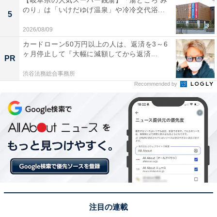
のり」は「いけだゆげ温泉」や冷冷交代浴...
5
2026/08/09
カードローン50万円以上の人は、返済を3～6
ヶ月停止して『大幅に減額してから返済...
PR
渋谷法務総合事務所
Recommended by
注目の連載