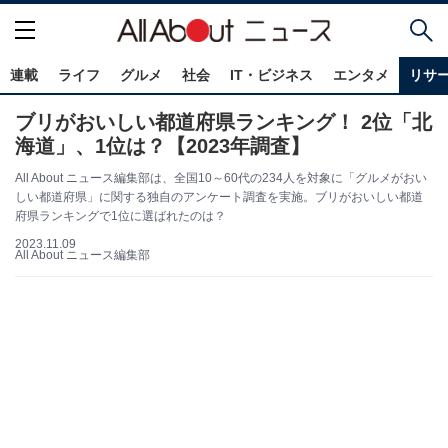
連載
ライフ
グルメ
社会
IT・ビジネス
エンタメ
リサ
ブリがおいしい都道府県ランキング！ 2位「北
海道」、1位は？【2023年調査】
All About ニュース編集部は、全国10～60代の234人を対象に「グルメがおい
しい都道府県」に関する独自のアンケート調査を実施。ブリがおいしい都道
府県ランキングで1位に選ばれたのは？
2023.11.09
All About ニュース編集部