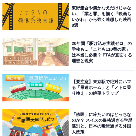
東野圭吾や湊かなえだけじゃな
い、「業と罪」を描く『映画ち
いかわ』から強く連想した映画
8選
20年間「駆け込み実績ゼロ」の
学校も…「こども110番の家」
は本当に必要？ PTAが直面する
理想と現実
【要注意】東京駅で絶対にハマ
る「最遠ホーム」と「メトロ乗
り換え」の絶望トラップ
「移民」に冷たいのはどっちな
のか？ スイスの厳格過ぎる学歴
選別と、日本の曖昧過ぎる外国
人政策