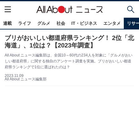
連載
ライフ
グルメ
社会
IT・ビジネス
エンタメ
リサ
ブリがおいしい都道府県ランキング！ 2位「北
海道」、1位は？【2023年調査】
All About ニュース編集部は、全国10～60代の234人を対象に「グルメがおい
しい都道府県」に関する独自のアンケート調査を実施。ブリがおいしい都道
府県ランキングで1位に選ばれたのは？
2023.11.09
All About ニュース編集部