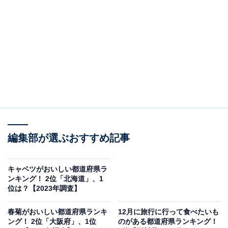
な名物を売り出そうとブリのブランド化などの取り組み
も進んでいます。
回答者からは「海鮮といえば北海道のイメージなので」
（30代女性／福岡県）、「今年は、異常気象でサケの代
わりに多くのぶりが取れているそうです」（40代男性／
茨城県）、「ごめんなさい、北海道しか思いつかないで
す。あのあぶらノリノリのぶりはほかで見たことがあり
ません・・・」（20代女性／北海道）などのコメントが
編集部が選ぶおすすめ記事
ありました。
キャベツがおいしい都道府県ラ
ンキング！ 2位「北海道」、1
位は？【2023年調査】
春菊がおいしい都道府県ランキ
12月に旅行に行って食べたいも
ング！ 2位「大阪府」、1位
のがある都道府県ランキング！