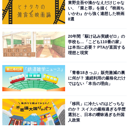
東野圭吾や湊かなえだけじゃな
1
2
い、「業と罪」を描く『映画ち
いかわ』から強く連想した映画
8選
20年間「駆け込み実績ゼロ」の
学校も…「こども110番の家」
は本当に必要？ PTAが直面する
理想と現実
「青春18きっぷ」販売激減の裏
に何が？ 連続利用の厳格化だけ
ではない「本当の理由」
「移民」に冷たいのはどっちな
のか？ スイスの厳格過ぎる学歴
選別と、日本の曖昧過ぎる外国
人政策