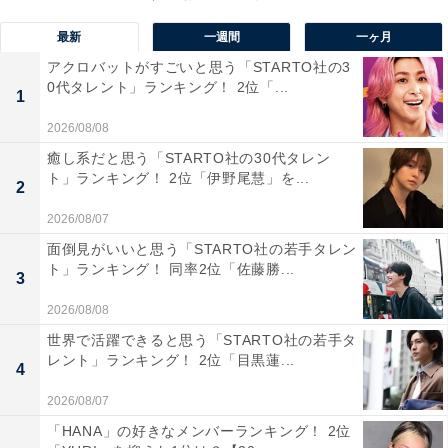
回答者のコメントを見ると「真冬に獲れる氷見ぶりは日
最新
一週間
一ヶ月
本一の美味しさだから」（60代男性／静岡県）、「旅先
アクロバットがすごいと思う「STARTO社の3
の富山で食べておいしかったから」（50代男性／神奈川
0代タレント」ランキング！ 2位「...
1
県）、「氷見ぶりは脂がのってお刺身がとても美味しい
2026/08/08
です」（30代女性／北海道）といった声がありました。
癒し系だと思う「STARTO社の30代タレン
ト」ランキング！ 2位「伊野尾慧」を...
2
※回答者のコメントは原文ママです
2026/08/07
面倒見がいいと思う「STARTO社の若手タレン
9位までの全ランキング結果を見
ト」ランキング！ 同率2位「佐藤勝...
次ページ
3
る
2026/08/08
世界で活躍できると思う「STARTO社の若手タ
レント」ランキング！ 2位「目黒蓮...
4
2026/08/07
「HANA」の好きなメンバーランキング！ 2位