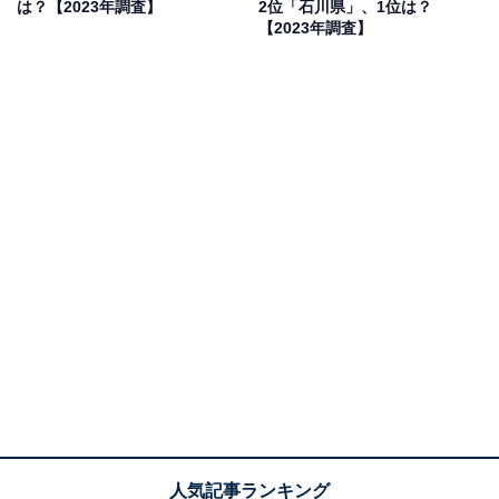
は？【2023年調査】
2位「石川県」、1位は？
【2023年調査】
1位：富山県
1位は「富山県」でした。例年11月下旬から翌年の2月上
旬までに富山県氷見市の漁港で水揚げされる「氷見の寒
ブリ」は、全国的にも名高い高級ブランド。
6キロを超える大きさで脂のりが良く、シーズン中はこ
れを目当てに漁港の食堂や割烹に多くの魚好きが集まり
ます。