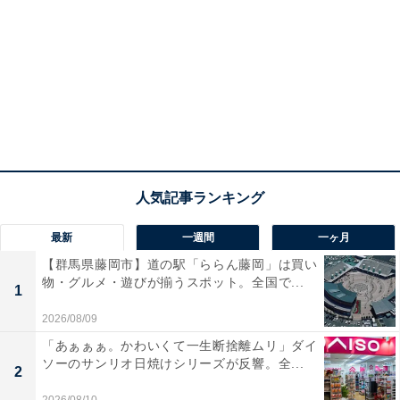
最新
一週間
一ヶ月
【群馬県藤岡市】道の駅「ららん藤岡」は買い
物・グルメ・遊びが揃うスポット。全国で...
1
2026/08/09
「あぁぁぁ。かわいくて一生断捨離ムリ」ダイ
ソーのサンリオ日焼けシリーズが反響。全...
2