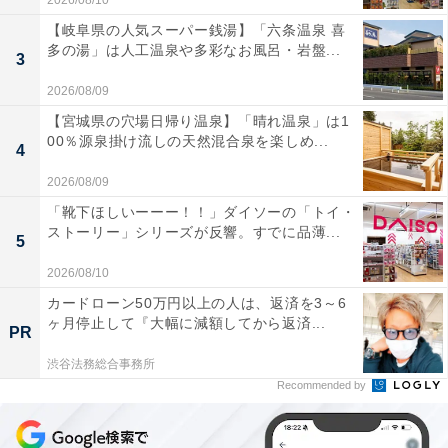
2026/08/10
【岐阜県の人気スーパー銭湯】「六条温泉 喜
多の湯」は人工温泉や多彩なお風呂・岩盤...
3
2026/08/09
【宮城県の穴場日帰り温泉】「晴れ温泉」は1
00％源泉掛け流しの天然混合泉を楽しめ...
4
2026/08/09
「靴下ほしいーーー！！」ダイソーの「トイ・
ストーリー」シリーズが反響。すでに品薄...
5
2026/08/10
カードローン50万円以上の人は、返済を3～6
ヶ月停止して『大幅に減額してから返済...
PR
渋谷法務総合事務所
Recommended by