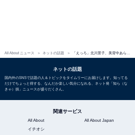
All About ニュース
ネットの話題
「えっろ」北川景子、美背中あらわな新写真集カット公開！ 「ヴィーナス」「横顔だけど美しい」
ネットの話題
国内外のSNSで話題の人＆トピックをタイムリーにお届けします。知ってる
だけでちょっと得する、なんだか楽しい気分になれる、ネット発「知ら（な
きゃ）損」ニュースが盛りだくさん。
関連サービス
All About
All About Japan
イチオシ