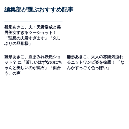
編集部が選ぶおすすめ記事
雛形あきこ、夫・天野浩成と美
男美女すぎるツーショット！
「理想の夫婦すぎます」「久し
ぶりの旦那様」
雛形あきこ、血まみれ妖艶ショ
雛形あきこ、大人の雰囲気溢れ
ット？ に「苦しいはずなのにち
るニットワンピ姿を披露！ 「な
ゃんと美しいのが流石」「似合
んかすっごく色っぽい」
う」の声