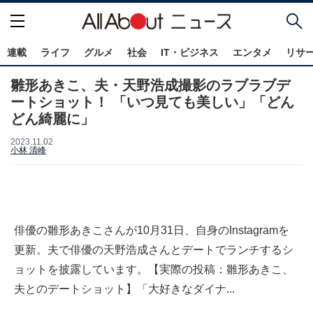
連載
ライフ
グルメ
社会
IT・ビジネス
エンタメ
リサ
雛形あきこ、夫・天野浩成撮影のラブラブデ
ートショット！ 「いつ見ても美しい」「どん
どん綺麗に」
2023.11.02
小林 清峰
俳優の雛形あきこさんが10月31日、自身のInstagramを
更新。夫で俳優の天野浩成さんとデートでランチするシ
ョットを披露しています。【実際の投稿：雛形あきこ、
夫とのデートショット】「大好きなダイナ...