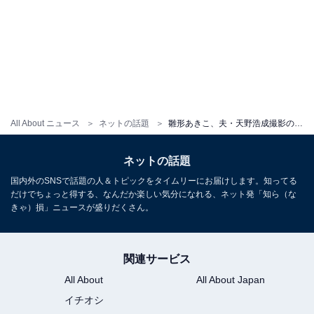
All About ニュース
ネットの話題
雛形あきこ、夫・天野浩成撮影のラブラブデートショット！ 「いつ見ても美しい」「どんどん綺麗に」
ネットの話題
国内外のSNSで話題の人＆トピックをタイムリーにお届けします。知ってる
だけでちょっと得する、なんだか楽しい気分になれる、ネット発「知ら（な
きゃ）損」ニュースが盛りだくさん。
関連サービス
All About
All About Japan
イチオシ