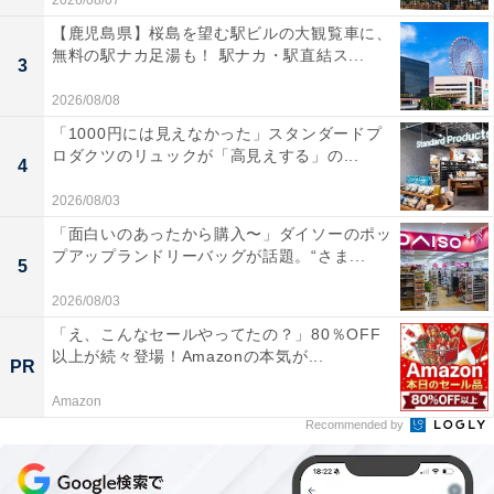
2026/08/07
【鹿児島県】桜島を望む駅ビルの大観覧車に、
無料の駅ナカ足湯も！ 駅ナカ・駅直結ス...
3
2026/08/08
「1000円には見えなかった」スタンダードプ
ロダクツのリュックが「高見えする」の...
4
2026/08/03
「面白いのあったから購入〜」ダイソーのポッ
プアップランドリーバッグが話題。“さま...
5
2026/08/03
「え、こんなセールやってたの？」80％OFF
以上が続々登場！Amazonの本気が...
PR
Amazon
Recommended by