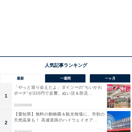
最新
一週間
一ヶ月
「やっと巡り会えたよ」ダイソーの“ちいかわ
ポーチ”が220円で反響。ぬい活＆防災...
1
2026/08/06
【愛知県】無料の動物園＆観光牧場に、市初の
天然温泉も！ 高速道路のハイウェイオア...
2