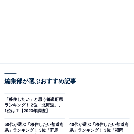
第2位：鹿児島県和泊町
第2位は「鹿児島県和泊町」でした。前年度ランク外か
らの大躍進です。鹿児島県の南部にあるエメラルドブル
ーの美しい海に囲まれたサンゴ礁の島・沖永良部島の、
北東部に位置しています。
温暖な気候と適度な降雨があるため農業が主産業で、ジ
ャガイモやサトウキビなどが盛んです。季節ごとの労働
編集部が選ぶおすすめ記事
需要に応じて複数の島の仕事を経験できるマルチワーク
が注目を集めています。
「移住したい」と思う都道府県
ランキング！ 2位「北海道」、
1位は？【2023年調査】
50代が選ぶ「移住したい都道府
40代が選ぶ「移住したい都道府
県」ランキング！ 3位「群馬
県」ランキング！ 3位「福岡