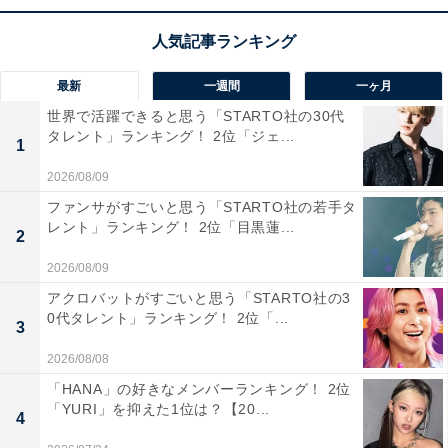
古屋から2時間とアクセスが良く、気候は1年を通して比
較的温暖。山や森林といった自然環境を感じられる地域
発信情報が人気を集めています。
最新
一週間
一ヶ月
世界で活躍できると思う「STARTO社の30代
この記事の筆者：水野 渚沙
タレント」ランキング！ 2位「ジェ...
1
新潟生まれ、愛知育ち。これまでに4つのWebメディア
2026/08/09
を立ち上げて、7つのWebメディアで編集者＆ディレク
ファンサがすごいと思う「STARTO社の若手タ
ターを経験。どのWebメディアでもPVを上げるための分
レント」ランキング！ 2位「目黒蓮...
2
析や企画に携わってきたので、大体いつもネットでウケ
2026/08/09
るネタを考えています。漫画が大好きです。
アクロバットがすごいと思う「STARTO社の3
0代タレント」ランキング！ 2位「...
3
10位までの全ランキング結果を見
次ページ
2026/08/08
る
「HANA」の好きなメンバーランキング！ 2位
「YURI」を抑えた1位は？【20...
4