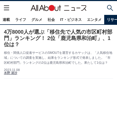
連載
ライフ
グルメ
社会
IT・ビジネス
エンタメ
リサ
4万8000人が選ぶ「移住先で人気の市区町村部
門」ランキング！ 2位「鹿児島県和泊町」、1
位は？
移住・関係人口促進サービスのSMOUTを運営するカヤックは、「人気移住地
域」についての調査を実施し、結果をランキング形式で発表しました。「市
区町村部門」ランキングの2位は鹿児島県和泊町でした。果たして1位は？
2023.11.08
水野 渚沙