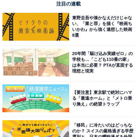
注目の連載
東野圭吾や湊かなえだけじゃな
い、「業と罪」を描く『映画ち
いかわ』から強く連想した映画
1
2
8選
20年間「駆け込み実績ゼロ」の
学校も…「こども110番の家」
は本当に必要？ PTAが直面する
理想と現実
【要注意】東京駅で絶対にハマ
る「最遠ホーム」と「メトロ乗
り換え」の絶望トラップ
「移民」に冷たいのはどっちな
のか？ スイスの厳格過ぎる学歴
選別と、日本の曖昧過ぎる外国