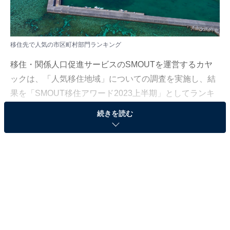
移住先で人気の市区町村部門ランキング
移住・関係人口促進サービスのSMOUTを運営するカヤ
ックは、「人気移住地域」についての調査を実施し、結
果を「SMOUT移住アワード2023上半期」としてランキ
ング形式で発表しました。
続きを読む
調査対象はSMOUTユーザー約4万8000人で、ランキング
は地域情報に対する「興味ある」ボタンが押された総数
に基づいています。集計期間は2023年4月1日〜9月30日
です。本記事では、「市区町村部門」のランキングを紹
介します。
＞10位までの全ランキング結果