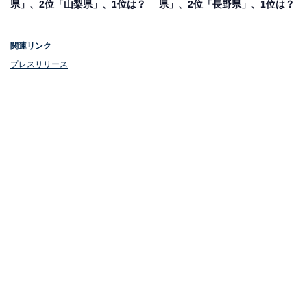
県」、2位「山梨県」、1位は？
県」、2位「長野県」、1位は？
関連リンク
プレスリリース
第1位：長野県伊那市
第1位は「長野県伊那市」でした。長野県の南部にある
市。東に赤石山脈、西に木曽山脈がそびえ、中央部を天
竜川が縦断しています。
南アルプスと中央アルプスに囲まれ、日本三大桜の名所
「高遠城址公園」が有名です。東京から車で3時間、名