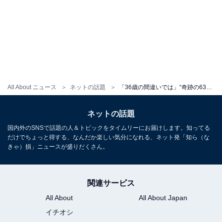
All About ニュース
ネットの話題
「36歳の間違いでは」“奇跡の63歳”・熊谷真実、谷間あらわなビキニ姿に「素晴らしいスタイル」と反響！
ネットの話題
国内外のSNSで話題の人＆トピックをタイムリーにお届けします。知ってる
だけでちょっと得する、なんだか楽しい気分になれる、ネット発「知ら（な
きゃ）損」ニュースが盛りだくさん。
関連サービス
All About
All About Japan
イチオシ