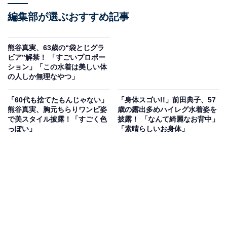
編集部が選ぶおすすめ記事
熊谷真実、63歳の“袋とじグラ
ビア”解禁！ 「すごいプロポー
ション」「この水着は美しい体
の人しか無理なやつ」
「60代も捨てたもんじゃない」
「身体スゴい!!」前田典子、57
熊谷真実、胸元ちらりワンピ姿
歳の露出多めハイレグ水着姿を
で美スタイル披露！「すごく色
披露！ 「なんて綺麗なお背中」
っぽい」
「素晴らしいお身体」