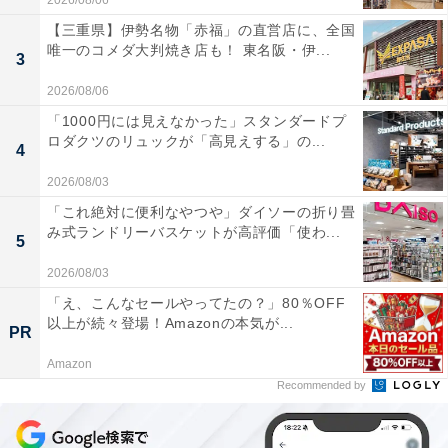
2026/08/06
【三重県】伊勢名物「赤福」の直営店に、全国
唯一のコメダ大判焼き店も！ 東名阪・伊...
3
2026/08/06
「1000円には見えなかった」スタンダードプ
ロダクツのリュックが「高見えする」の...
4
2026/08/03
「これ絶対に便利なやつや」ダイソーの折り畳
み式ランドリーバスケットが高評価「使わ...
5
2026/08/03
「え、こんなセールやってたの？」80％OFF
以上が続々登場！Amazonの本気が...
PR
Amazon
Recommended by