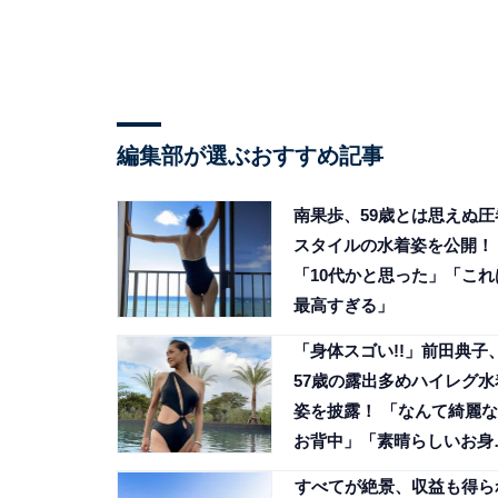
編集部が選ぶおすすめ記事
南果歩、59歳とは思えぬ圧
スタイルの水着姿を公開！
「10代かと思った」「これ
最高すぎる」
「身体スゴい!!」前田典子
57歳の露出多めハイレグ水
姿を披露！ 「なんて綺麗な
お背中」「素晴らしいお身
体」
すべてが絶景、収益も得ら