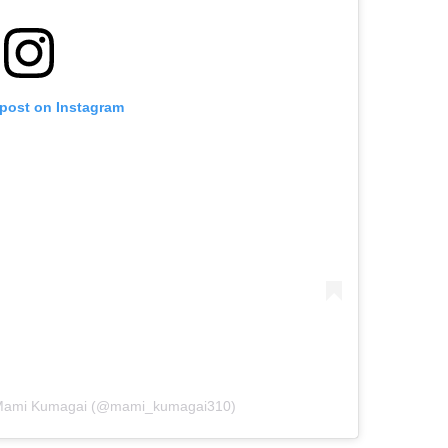
 post on Instagram
Mami Kumagai (@mami_kumagai310)