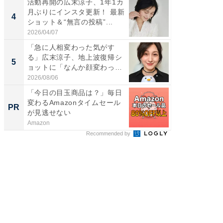
活動再開の広末涼子、1年1カ
「え、
月ぶりにインスタ更新！ 最新
芸人、2
4
4
ショット＆“無言の投稿”...
エットに
2026/04/07
2026/08/0
「急に人相変わった気がす
「脳がバ
る」広末涼子、地上波復帰シ
装姿が話
5
5
ョットに「なんか顔変わっ
のお父さ
た」の...
2026/08/06
2026/08/0
「今日の目玉商品は？」毎日
すべて
変わるAmazonタイムセール
るその
PR
PR
が見逃せない
Amazon
COCO VIL
Recommended by