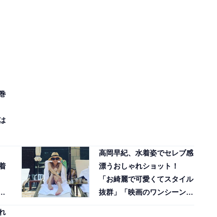
巻
は
、
高岡早紀、水着姿でセレブ感
着
漂うおしゃれショット！
「お綺麗で可愛くてスタイル
抜群」「映画のワンシーンで
すか？」
れ