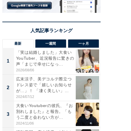
最新
一週間
一ヶ月
「実は結婚しました」大食い
「さす
YouTuber、近況報告に驚きの
は」高
1
1
声「まじで幸せになっ...
災地を
「カ...
2026/08/06
2026/08/0
広末涼子、美デコルテ際立つ
「女の
ドレス姿で「嬉しいお知らせ
介、バ
2
2
が…」！ 「凄く美しい」
らのプレ
「透...
愛...
2024/07/12
2026/08/0
大食いYoutuberの彼氏、『お
「脚が
別れしました』と報告。「も
横川尚
3
3
う二度と会わない方が...
ムキな姿
刃...
2024/11/06
2026/08/0