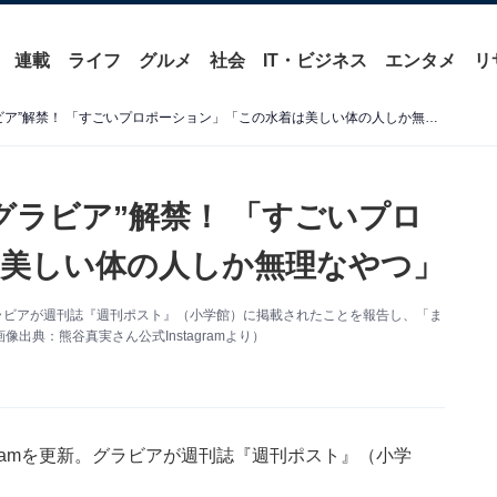
連載
ライフ
グルメ
社会
IT・ビジネス
エンタメ
リ
熊谷真実、63歳の“袋とじグラビア”解禁！ 「すごいプロポーション」「この水着は美しい体の人しか無理なやつ」
グラビア”解禁！ 「すごいプロ
美しい体の人しか無理なやつ」
新。グラビアが週刊誌『週刊ポスト』（小学館）に掲載されたことを報告し、「ま
典：熊谷真実さん公式Instagramより）
agramを更新。グラビアが週刊誌『週刊ポスト』（小学