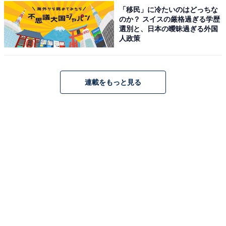
「移民」に冷たいのはどっちな
のか？ スイスの厳格過ぎる学歴
「生活基盤が異なるため、私が夜ご飯を食べるような時
選別と、日本の曖昧過ぎる外国
人政策
間には親が寝ています。ガタガタしてしまうような場所
で寝ているため、音をたてないようにするとまではして
いませんが、何となく気が引けます」と共同生活面での
連載をもっと見る
苦悩を回答。
また、「実家暮らしから抜けれない（実家にいないと生
活ができない）という自己否定感に、特に35歳あたりか
ら苦しんできました。そういった面もあり精神的に追い
詰められ、体調を崩した面もあります」と続けていま
す。
さらに「この先親も年齢を重ねていくため、若い頃や35
歳あたりでは考えなかった、親だけになって弱っていっ
たり車移動ができなくなったりする際に、逆に自分や兄