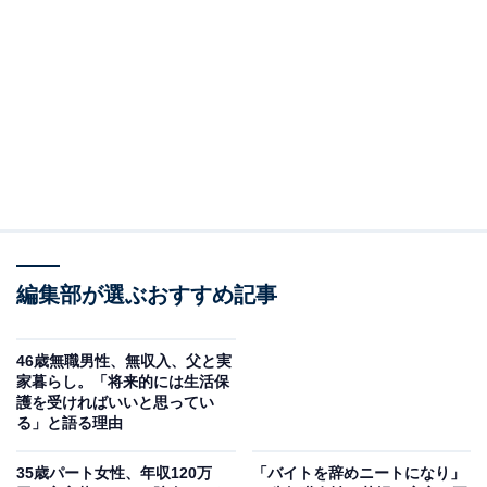
回答者のプロフィール＆実家の状況
回答者本人：39歳女性
在住：愛知県常滑市
同居人数：両親、自分
世帯年収：父親200～300万円、母パート扶養内、自分は
ほぼ0円
実家の間取り：1軒家3LDK、納戸
職業：在宅ワーク（ほぼ無職に近い）
編集部が選ぶおすすめ記事
46歳無職男性、無収入、父と実
家暮らし。「将来的には生活保
護を受ければいいと思ってい
る」と語る理由
35歳パート女性、年収120万
「バイトを辞めニートになり」