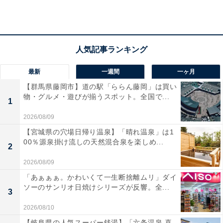
費支出は16万4749円です。そのうち、住居費の平均は2
万5360円ですが、家賃などは地域や条件によって差が出
てくるので、住居費を除いた14万円程度が回答者の属性
に近い平均生活費ということになります。
最新
一週間
一ヶ月
回答者に、実家を出る予定について聞くと「ある」と
【群馬県藤岡市】道の駅「ららん藤岡」は買い
し、「結婚予定のため」と回答。
物・グルメ・遊びが揃うスポット。全国で...
1
2026/08/09
恋愛や結婚については、「ずっと結婚して嫁に行く（実
【宮城県の穴場日帰り温泉】「晴れ温泉」は1
家を出る）ことが親孝行という考えはありました。ま
00％源泉掛け流しの天然混合泉を楽しめ...
2
た、自分の身につけてきたスキルやメンタリティの問題
2026/08/09
で仕事をずっと続けていくことが難しいという思いに至
り、結婚しないと生きていけない（もちろん結婚も甘い
「あぁぁぁ。かわいくて一生断捨離ムリ」ダイ
ソーのサンリオ日焼けシリーズが反響。全...
ものではありませんが）、家族（旦那）の力になれれば
3
という考えもありました」と話しました。
2026/08/10
【岐阜県の人気スーパー銭湯】「六条温泉 喜