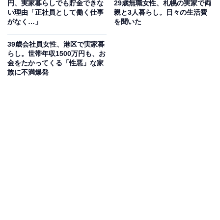
円、実家暮らしでも貯金できな
29歳無職女性、札幌の実家で両
い理由「正社員として働く仕事
親と3人暮らし。日々の生活費
がなく…」
を聞いた
39歳会社員女性、港区で実家暮
らし。世帯年収1500万円も、お
金をたかってくる「性悪」な家
族に不満爆発
生活費や貯金額は？
実家に入れている生活費：0円
交際費：5000～1万円
毎月のお小遣い：0円
毎月の貯金額：0円
貯金総額：0円
総務省統計局が発表した「家計調査報告書 家計収支編
（2021年）」によると、35〜59歳女性の1カ月の平均消