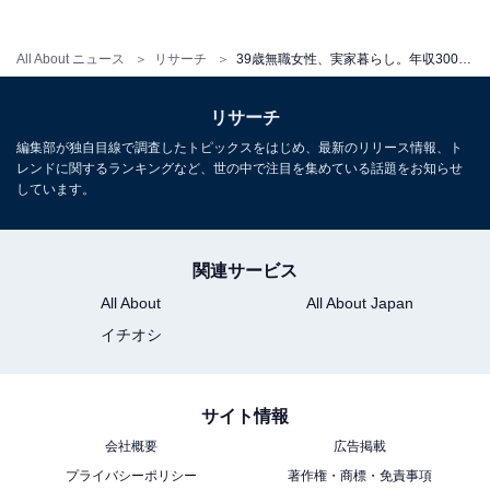
弟がいた方が良いのではないかという考えも出てきまし
た」とも語っています。
All About ニュース
リサーチ
39歳無職女性、実家暮らし。年収300万円の父、扶養内勤務の母との生活で「自己否定感」にさいなまれ
リサーチ
実家に住むことで生じるメンタル面での問題に苦しむ回
編集部が独自目線で調査したトピックスをはじめ、最新のリリース情報、ト
答者。しかし、両親の今後を考え実家暮らしを続けた方
レンドに関するランキングなど、世の中で注目を集めている話題をお知らせ
がいいとも思っており、さまざまなことを思慮する必要
しています。
がありそうです。
関連サービス
また、就職していた頃を回想し、「働いている頃は少し
All About
All About Japan
は実家にお金を入れていました。それでもやはり親にお
金をかけさせている面が多いという感覚はありました。
イチオシ
自分で食べるご飯（お昼の弁当などではなく朝ごはんに
使うものなど）日用品など、なるべく自分で買ってそれ
サイト情報
は生活費に含めないと考えていました」と、お金につい
会社概要
広告掲載
ての考えを告白。
プライバシーポリシー
著作権・商標・免責事項