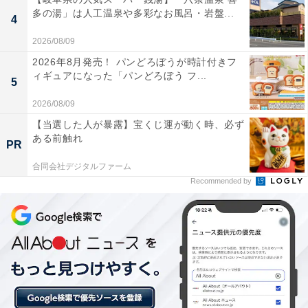
多の湯」は人工温泉や多彩なお風呂・岩盤...
4
2026/08/09
2026年8月発売！ パンどろぼうが時計付きフ
ィギュアになった「パンどろぼう フ...
5
2026/08/09
【当選した人が暴露】宝くじ運が動く時、必ず
ある前触れ
PR
合同会社デジタルファーム
Recommended by
「実家を出て生活することは厳しい経済状況」
現在、実家暮らしを選択している理由は「現実的に、働
いている頃から自分の給料では実家を出て生活すること
は厳しい経済状況でした」と告白。