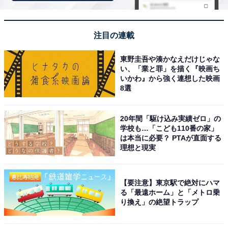
「転職もしているため、事務職ではそれほどの収入はあ
注目の連載
りません。家賃・車も持つとほぼ不可能に近いです。実
家暮らしを選ばざるを得ない状況です。そのような方は
東野圭吾や湊かなえだけじゃな
い、「業と罪」を描く『映画ち
意外と多いような気はします。一人暮らしが怖い（不審
いかわ』から強く連想した映画
者や地震などの災害）という点もありますが……」と、
8選
現在の状況を説明してくれました。
20年間「駆け込み実績ゼロ」の
経済的な理由で実家を選択せざるを得ないものの、1人
学校も…「こども110番の家」
は本当に必要？ PTAが直面する
暮らし自体に恐怖心を覚えているため、実家暮らしが適
理想と現実
していると感じているようです。
【要注意】東京駅で絶対にハマ
「自己否定感に、特に35歳あたりから苦しんでき
る「最遠ホーム」と「メトロ乗
ました」
り換え」の絶望トラップ
また、実家暮らしではたくさんの苦労があるそうです。