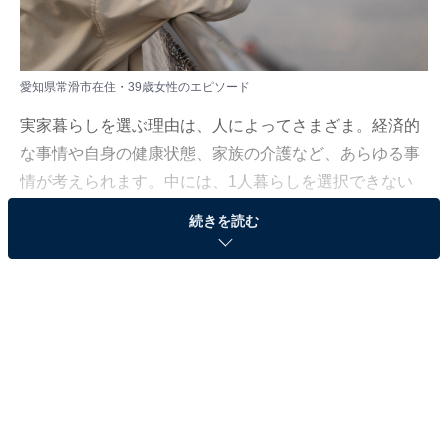
愛知県常滑市在住・39歳女性のエピソード
実家暮らしを選ぶ理由は、人によってさまざま。経済的
な事情や自身の健康状態、家族の介護など、あらゆる事
情が考えられます。中には、1人暮らしを選択できない
状況にある人も。
続きを読む
All About ニュース編集部は、2023年9月11～10月9日の
期間、現在実家暮らしをしている人を対象にアンケート
調査を実施。毎月の生活費や貯金額、実家暮らしをして
いる理由などを聞きました。
今回は、愛知県常滑市在住・39歳女性のエピソードを紹
介します。