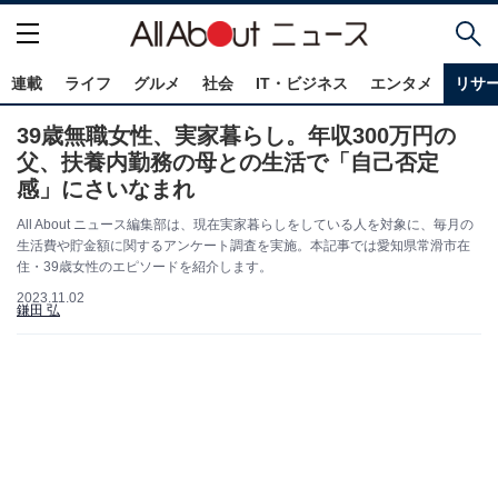
連載
ライフ
グルメ
社会
IT・ビジネス
エンタメ
リサ
39歳無職女性、実家暮らし。年収300万円の
父、扶養内勤務の母との生活で「自己否定
感」にさいなまれ
All About ニュース編集部は、現在実家暮らしをしている人を対象に、毎月の
生活費や貯金額に関するアンケート調査を実施。本記事では愛知県常滑市在
住・39歳女性のエピソードを紹介します。
2023.11.02
鎌田 弘