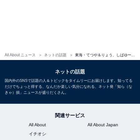
All About ニュース
ネットの話題
東海・てつや＆りょう、しばゆー最新ショットを公開。「見られて幸せ」「皆が待ってたやつや～」安堵の声
ネットの話題
国内外のSNSで話題の人＆トピックをタイムリーにお届けします。知ってる
だけでちょっと得する、なんだか楽しい気分になれる、ネット発「知ら（な
きゃ）損」ニュースが盛りだくさん。
関連サービス
All About
All About Japan
イチオシ