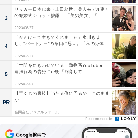
2026/03/25
サッカー日本代表・上田綺世、美人モデル妻と
の結婚式ショット披露！ 「美男美女」「...
3
2023/06/27
「がんばって生きてくれました」氷川きよ
し、“パートナー”の命日に思い。「私の身体...
4
2025/02/17
「世間をにぎわせている」動物系YouTuber、
違法行為の告発に声明「飼育してい...
5
2025/02/07
【宝くじの裏技】当たる側に回るか、このまま
か
PR
合同会社デジタルファーム
Recommended by