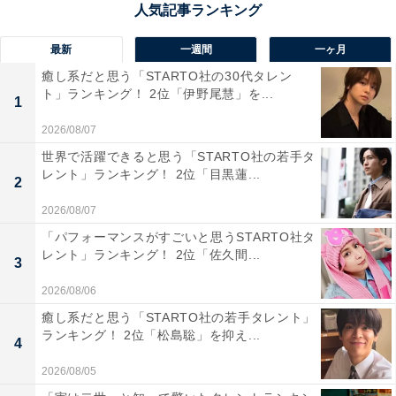
メの種類が多く、そこでしか食べられないものが多い」
（30代女性／愛知県）、「ラーメン、ジンギスカン、ス
最新
一週間
一ヶ月
ープカレー、海鮮、豚丼、ザンギ、ラッキーピエロなど
癒し系だと思う「STARTO社の30代タレン
沢山のご当地グルメがあるからです」（20代女性／神奈
ト」ランキング！ 2位「伊野尾慧」を...
1
川県）といった声がありました。
2026/08/07
世界で活躍できると思う「STARTO社の若手タ
＞7位までの全ランキング結果を見る
レント」ランキング！ 2位「目黒蓮...
2
2026/08/07
※回答者のコメントは原文ママです
「パフォーマンスがすごいと思うSTARTO社タ
レント」ランキング！ 2位「佐久間...
3
2026/08/06
癒し系だと思う「STARTO社の若手タレント」
ランキング！ 2位「松島聡」を抑え...
4
2026/08/05