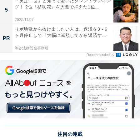
「実は二世」と知って驚いたタレントランキン
グ！ 2位「杉咲花」を大差で抑えた1位...
5
2025/11/07
リボ地獄から抜け出したい人は、返済を3～6
ヶ月停止して『大幅に減額してから返済す...
PR
渋谷法務総合事務所
Recommended by
こちらもおすすめ
「パンがおいしい」と思う都道府県ランキン
グ！ 2位「北海道」、1位は？【2023年調査】
注目の連載
1
2