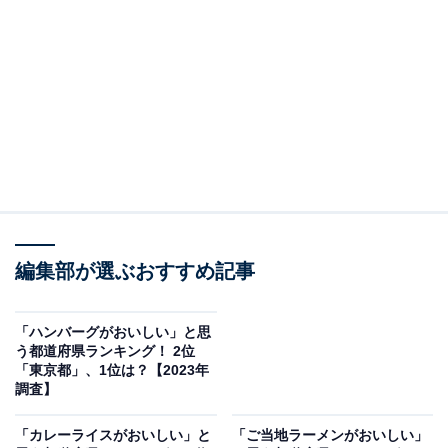
め、水炊き、もつ鍋、焼き鳥、ごぼ天うどんなど、安く
ておいしいグルメの街。博多の屋台街で食べて飲んでの
はしご酒は福岡観光の定番です。
回答者からは「とにかく食べ物すべてが美味しいイメー
ジ」（20代女性／神奈川県）、「博多に旅行に行って、
ラーメン、胡麻鯖とずっとご飯を食べ歩いていました」
（30代女性／東京都）、「お酒に合う食べ物が多く、朝
から晩まで楽しめるから。ラーメン、鶏の水炊き、明太
子、うなぎ、いかetc...」（30代女性／兵庫県）などのコ
編集部が選ぶおすすめ記事
メントがありました。
「ハンバーグがおいしい」と思
う都道府県ランキング！ 2位
「東京都」、1位は？【2023年
調査】
「カレーライスがおいしい」と
「ご当地ラーメンがおいしい」