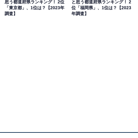
思う都道府県ランキング！ 2位
と思う都道府県ランキング！ 2
「東京都」、1位は？【2023年
位「福岡県」、1位は？【2023
調査】
年調査】
1位：北海道
1位は「北海道」でした。カニ、イクラ、ホタテといっ
た上質な海産物から、三大ラーメンやジンギスカンをは
じめとするB級グルメまで、広大な道内のあちこちに独
自の食文化が根付いたローカルフード大国です。
回答者のコメントを見ると「物産展を見てそう感じる」
（40代女性／三重県）、「海鮮、肉をはじめご当地グル