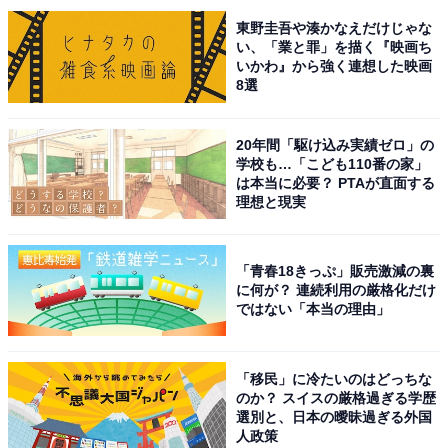
東野圭吾や湊かなえだけじゃな
い、「業と罪」を描く『映画ち
いかわ』から強く連想した映画
8選
20年間「駆け込み実績ゼロ」の
学校も…「こども110番の家」
は本当に必要？ PTAが直面する
理想と現実
「青春18きっぷ」販売激減の裏
に何が？ 連続利用の厳格化だけ
ではない「本当の理由」
「移民」に冷たいのはどっちな
のか？ スイスの厳格過ぎる学歴
選別と、日本の曖昧過ぎる外国
人政策