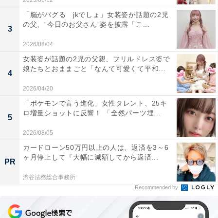
2025/06/12
「脳がバグる jkでしょ」女装姿が話題の2児
の父、“今日のお父さん”姿を披露「こ...
3
2026/08/04
女装姿が話題の2児の父親、フリルドレス姿で
娘たちとおままごと「なんて可愛くて平和...
4
2026/04/20
「ポケモンで言う進化」女性タレント、25キ
ロ増量ショットに反響！ 「全然パーツ埋...
5
2026/08/05
カードローン50万円以上の人は、返済を3～6
ヶ月停止して『大幅に減額してから返済...
PR
渋谷法務総合事務所
Recommended by