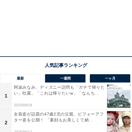
最新
一週間
一ヶ月
阿波みなみ、ディズニー訪問も「ガチで帰りた
い」吐露。「これは帰りたいw」「なんち...
1
2025/06/19
女装姿が話題の47歳2児の父親、ビフォーアフ
ター姿を公開！ 「素顔もお美しくて納...
2