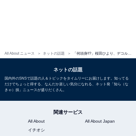
All About ニュース
ネットの話題
「何頭身!!?」桜田ひより、デコルテあらわ＆美背中ちらりな姿を披露！ 「とてつもなく綺麗」「オトナっぽい」
ネットの話題
国内外のSNSで話題の人＆トピックをタイムリーにお届けします。知ってる
だけでちょっと得する、なんだか楽しい気分になれる、ネット発「知ら（な
きゃ）損」ニュースが盛りだくさん。
関連サービス
All About
All About Japan
イチオシ