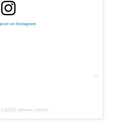
 post on Instagram
by 大友花恋 (@karen_otomo)