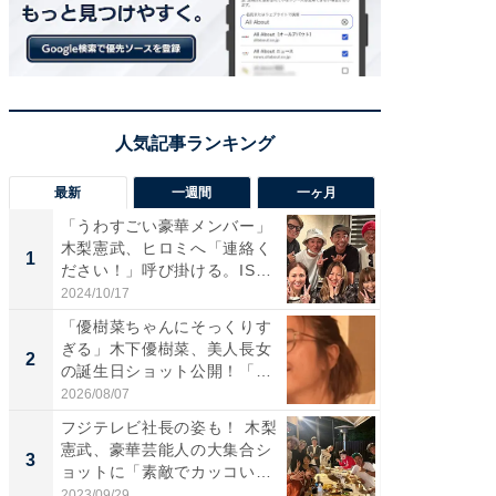
最新
一週間
一ヶ月
「うわすごい豪華メンバー」
「さす
木梨憲武、ヒロミへ「連絡く
は」高
1
1
ださい！」呼び掛ける。IS
災地を
S...
「カ...
2024/10/17
2026/08/0
「優樹菜ちゃんにそっくりす
「女の
ぎる」木下優樹菜、美人長女
介、バ
2
2
の誕生日ショット公開！「1
らのプレ
4...
愛...
2026/08/07
2026/08/0
フジテレビ社長の姿も！ 木梨
「脚が
憲武、豪華芸能人の大集合シ
横川尚
3
3
ョットに「素敵でカッコい
ムキな姿
い...
刃...
2023/09/29
2026/08/0