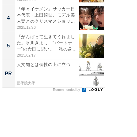
「年々イケメン」サッカー日
「え、
本代表・上田綺世、モデル美
芸人、2
4
4
人妻とのクリスマスショット
エットに
に...
2025/12/26
2026/08/0
「がんばって生きてくれまし
「脳がバ
た」氷川きよし、“パートナ
装姿が話
5
5
ー”の命日に思い。「私の身
のお父さ
体...
2025/02/17
2026/08/0
人文知とは個性の上に立つ
八つの
マタノ
PR
PR
國學院大學
國學院大
Recommended by