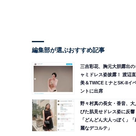
編集部が選ぶおすすめ記事
三吉彩花、胸元大胆露出の
ャミドレス姿披露！ 渡辺直
美＆TWICEミナとSK-IIイ
ントに出席
野々村真の長女・香音、大
びた肌見せドレス姿に反響
「どんどん大人っぽく」「
麗なデコルテ」