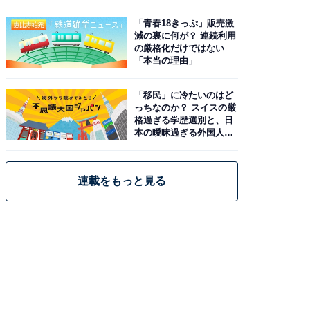
と現実
「青春18きっぷ」販売激
減の裏に何が？ 連続利用
の厳格化だけではない
「本当の理由」
「移民」に冷たいのはど
っちなのか？ スイスの厳
格過ぎる学歴選別と、日
本の曖昧過ぎる外国人政
策
連載をもっと見る