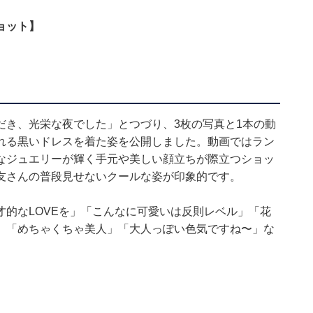
ョット】
だき、光栄な夜でした」とつづり、3枚の写真と1本の動
れる黒いドレスを着た姿を公開しました。動画ではラン
なジュエリーが輝く手元や美しい顔立ちが際立つショッ
友さんの普段見せないクールな姿が印象的です。
的なLOVEを」「こんなに可愛いは反則レベル」「花
」「めちゃくちゃ美人」「大人っぽい色気ですね〜」な