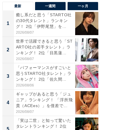
最新
一週間
一ヶ月
癒し系だと思う「STARTO社
癒し系だ
の30代タレント」ランキン
の若手
1
1
グ！ 2位「伊野尾慧」を...
グ！ 2
2026/08/07
2026/08/0
世界で活躍できると思う「ST
ギャップ
ARTO社の若手タレント」ラ
RTO社
2
2
ンキング！ 2位「目黒蓮...
キング！
2026/08/07
2026/08/0
「パフォーマンスがすごいと
「世界で
思うSTARTO社タレント」ラ
ARTO
3
3
ンキング！ 2位「佐久間...
グ！ 2
2026/08/06
2026/08/0
ギャップがあると思う「ジュ
身長を知
ニア」ランキング！ 「浮所飛
性俳優」
4
4
貴（ACEes）」を僅差で...
「鈴木
倒...
2026/08/07
2026/08/0
「実は二世」と知って驚いた
「ファン
タレントランキング！ 2位
ARTO
5
5