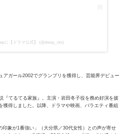
はDeepに【ドラマ公式】 (@deep_ntv)
ュアガール2002でグランプリを獲得し、芸能界デビュー
小説『てるてる家族』。主演・岩田冬子役を務め好演を披
賞を獲得しました。以降、ドラマや映画、バラエティ番組
印象が1番強い」（大分県／30代女性）との声が寄せ