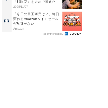
「杉咲花」を大差で抑えた1
グ！ 2
位...
2025/11/07
2026/08/0
「今日の目玉商品は？」毎日
FINCH
変わるAmazonタイムセール
クセッ
PR
PR
が見逃せない
Amazon
FINCHI o
Recommended by