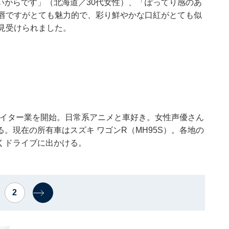
いからです」（北海道／30代女性）、「ぽってり感のあ
こ唇ですがとても魅力的で、彩り鮮やかな口紅がとても似
見受けられました。
でライター業を開始。日常系アニメと車好き。女性声優さん
。現在の所有車はスズキ ワゴンR（MH95S）。各地の
くドライブに出かける。
2