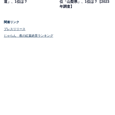
道」、1位は？
位「山梨県」、1位は？【2023
パーク内では天然温泉や3種類の地ビール、和洋中の8つ
年調査】
のレストラン、見頃を迎えるコスモスやダリアなども楽
しめます。
関連リンク
プレスリリース
じゃらん 夜の紅葉絶景ランキング