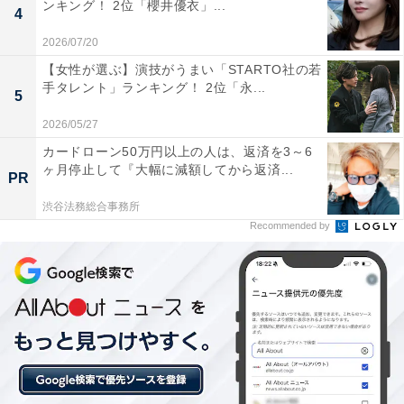
ンキング！ 2位「櫻井優衣」...
みじ山のライトアップで、開催時間は16時30分〜21時で
4
す。
2026/07/20
【女性が選ぶ】演技がうまい「STARTO社の若
中野神社では市の天然記念物に指定された樹齢約200年
手タレント」ランキング！ 2位「永...
5
のモミジやモミの木、樹齢500〜700年の大杉など、歴史
2026/05/27
ある見事な紅葉が目を楽しませてくれます。不動橋の赤
カードローン50万円以上の人は、返済を3～6
と不動の滝、燃えるような色とりどりの紅葉は神秘的
ヶ月停止して『大幅に減額してから返済...
PR
で、言葉を忘れさせるほどです。
渋谷法務総合事務所
Recommended by
紅葉の見頃は10月下旬〜11月上旬とされていますが、黒
石観光協会のWebサイトで現在の紅葉情報が公開されて
いますので、お出かけ前に確認してみるといいでしょ
う。
＞10位までの全ランキング結果を見る