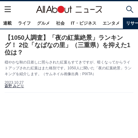
連載
ライフ
グルメ
社会
IT・ビジネス
エンタメ
リサ
【1050人調査】「夜の紅葉絶景」ランキン
グ！ 2位「なばなの里」（三重県）を抑えた1
位は？
穏やかな秋の日差しに照らされた紅葉もすてきですが、暗くなってからライ
トアップされた紅葉はまた格別です。1050人に聞いた「夜の紅葉絶景」ラン
キングを紹介します。（サムネイル画像出典：PIXTA）
2023.10.27
森野 みどり