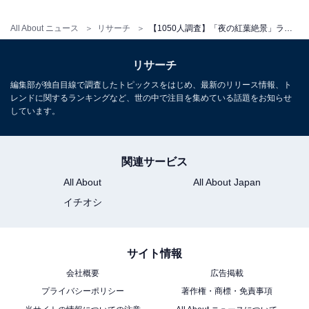
All About ニュース
リサーチ
【1050人調査】「夜の紅葉絶景」ランキング！ 2位「なばなの里」（三重県）を抑えた1位は？
リサーチ
編集部が独自目線で調査したトピックスをはじめ、最新のリリース情報、ト
レンドに関するランキングなど、世の中で注目を集めている話題をお知らせ
しています。
関連サービス
All About
All About Japan
イチオシ
サイト情報
会社概要
広告掲載
プライバシーポリシー
著作権・商標・免責事項