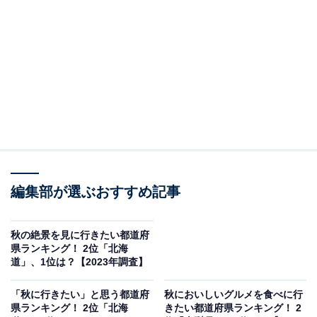
なばなの里
2位にランクインしたのは三重県の「なばなの里」で
す。なばなの里は名古屋近郊に位置する「花と緑と食の
テーマパーク」。四季をとおして咲き誇る花々が楽しめ
るほか、10月21日から始まった日本最大級のイルミネー
ションも見逃せません。そんななばなの里では11月下
旬〜12月下旬まで紅葉のライトアップが行われます。
なばなの里で特に人気があるのは、鏡のような水面を持
編集部が選ぶおすすめ記事
つ「鏡池」に映るライトアップされた逆さ紅葉です。イ
ロハモミジやヤマモミジなどの赤と黄色が美しく、夜な
秋の絶景を見に行きたい都道府
らではの紅葉狩りが堪能できます。見頃のピークは年に
県ランキング！ 2位「北海
道」、1位は？【2023年調査】
よって異なるため、なばなの里のWebサイトで紅葉状況
速報をチェックするのがおすすめです。
「秋に行きたい」と思う都道府
秋においしいグルメを食べに行
県ランキング！ 2位「北海
きたい都道府県ランキング！ 2