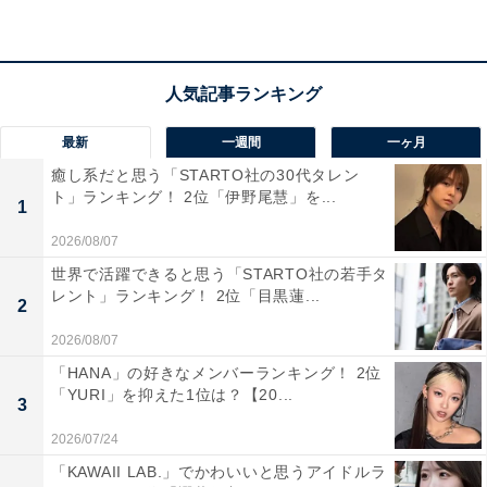
第1位：青森県「中野もみじ山」
最新
一週間
一ヶ月
癒し系だと思う「STARTO社の30代タレン
ト」ランキング！ 2位「伊野尾慧」を...
1
2026/08/07
世界で活躍できると思う「STARTO社の若手タ
レント」ランキング！ 2位「目黒蓮...
2
2026/08/07
「HANA」の好きなメンバーランキング！ 2位
「YURI」を抑えた1位は？【20...
中野もみじ山
3
1位は青森県の「中野もみじ山」でした。黒石市にある
2026/07/24
「中野神社」で10月20〜11月5日まで開催される中野も
「KAWAII LAB.」でかわいいと思うアイドルラ