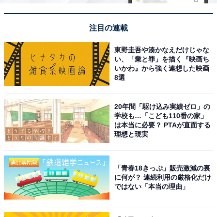
注目の連載
この記事の筆者：森野 みどり プロフィール
All About ニュースでのライター歴は3年目。主に旅行、
東野圭吾や湊かなえだけじゃな
い、「業と罪」を描く『映画ち
ビジネス関連の記事を担当。最近の関心事は気候変動問
いかわ』から強く連想した映画
題で、カーボンフットプリントを減らす生活を目指して
8選
試行錯誤しています。中国語に挑戦中。デザイン重視。
ニュージーランド在住。
20年間「駆け込み実績ゼロ」の
学校も…「こども110番の家」
は本当に必要？ PTAが直面する
理想と現実
「青春18きっぷ」販売激減の裏
に何が？ 連続利用の厳格化だけ
ではない「本当の理由」