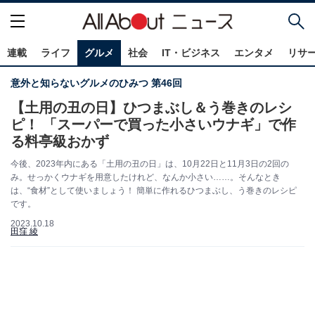
連載
ライフ
グルメ
社会
IT・ビジネス
エンタメ
リサ
意外と知らないグルメのひみつ 第46回
【土用の丑の日】ひつまぶし＆う巻きのレシ
ピ！ 「スーパーで買った小さいウナギ」で作
る料亭級おかず
今後、2023年内にある「土用の丑の日」は、10月22日と11月3日の2回の
み。せっかくウナギを用意したけれど、なんか小さい……。そんなとき
は、“食材”として使いましょう！ 簡単に作れるひつまぶし、う巻きのレシピ
です。
2023.10.18
田窪 綾