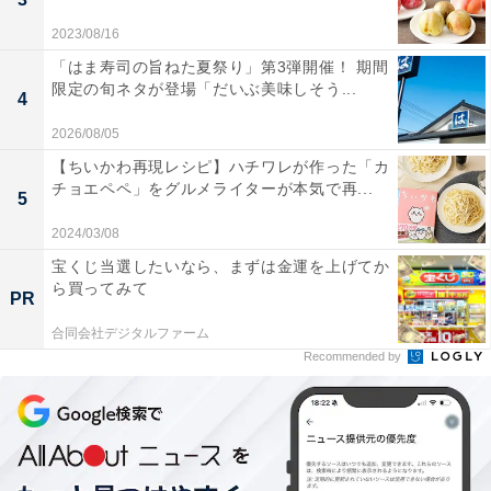
2023/08/16
「はま寿司の旨ねた夏祭り」第3弾開催！ 期間
限定の旬ネタが登場「だいぶ美味しそう...
4
う巻きの調理器具と材料
2026/08/05
【ちいかわ再現レシピ】ハチワレが作った「カ
材料はウナギの蒲焼き（半尾）と卵（3個）、油（小さ
チョエペペ」をグルメライターが本気で再...
5
じ1）です。味付けは白だし（小さじ1）と水（大さじ
2）。水に片栗粉を少々加えると固まりやすくなり、形
2024/03/08
が整います。
宝くじ当選したいなら、まずは金運を上げてか
ら買ってみて
PR
合同会社デジタルファーム
Recommended by