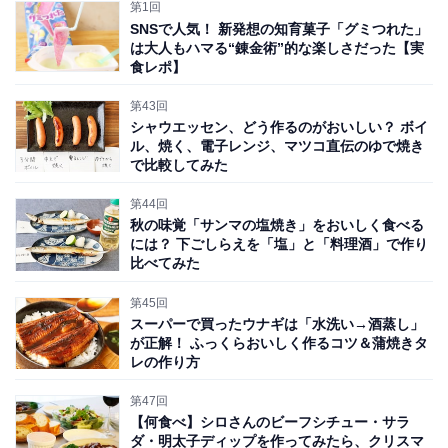
第1回
SNSで人気！ 新発想の知育菓子「グミつれた」
ひつまぶしのお茶漬け
は大人もハマる“錬金術”的な楽しさだった【実
食レポ】
最初はそのまま、次は薬味をのせて、最後はお茶漬け
第43回
シャウエッセン、どう作るのがおいしい？ ボイ
と、3度違う食べ方が楽しめるひつまぶし。お茶、お
ル、焼く、電子レンジ、マツコ直伝のゆで焼き
湯、だし汁などお好みのものをご用意ください。筆者は
で比較してみた
白だしをお湯で薄め、揚げ玉を散らして食べるのが好き
第44回
です。
秋の味覚「サンマの塩焼き」をおいしく食べる
には？ 下ごしらえを「塩」と「料理酒」で作り
比べてみた
第45回
スーパーで買ったウナギは「水洗い→酒蒸し」
が正解！ ふっくらおいしく作るコツ＆蒲焼きタ
レの作り方
第47回
【何食べ】シロさんのビーフシチュー・サラ
ダ・明太子ディップを作ってみたら、クリスマ