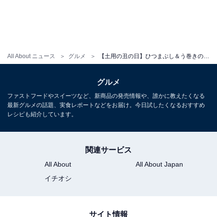
残りの卵液を流し入れ、奥から手前にウナギ入りの卵焼きを巻きましょう
All About ニュース
グルメ
【土用の丑の日】ひつまぶし＆う巻きのレシピ！ 「スーパーで買った小さいウナギ」で作る料亭級おかず
フライパンの奥側に残りの卵液を流し入れ、半熟状にし
グルメ
たら今度は奥から手前にウナギ入りの卵焼きを巻いてい
ファストフードやスイーツなど、新商品の発売情報や、誰かに教えたくなる
きます。全て巻き終えたらまな板に置きましょう。熱い
最新グルメの話題、実食レポートなどをお届け。今日試したくなるおすすめ
うちは崩れやすいので、冷めてからカットしましょう。
レシピも紹介しています。
関連サービス
All About
All About Japan
イチオシ
サイト情報