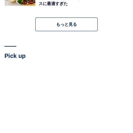
スに最適すぎた
もっと見る
だし巻き卵でくるんで焼き上げる「う巻き」のレ
Pick up
シピ