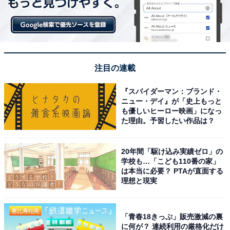
注目の連載
ウナギはフライパンの中央より少し上に置くと巻きやすくなります
『スパイダーマン：ブランド・
フライパンを温めたら油をなじませ、卵液の半量を流し
ニュー・デイ』が「史上もっと
込み半熟状にします。ウナギの蒲焼きを横半分にカット
も優しいヒーロー映画」になっ
た理由。予習したい作品は？
し、卵の上に置きます。
20年間「駆け込み実績ゼロ」の
学校も…「こども110番の家」
は本当に必要？ PTAが直面する
理想と現実
「青春18きっぷ」販売激減の裏
に何が？ 連続利用の厳格化だけ