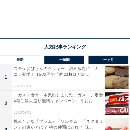
ウナギの蒲焼きを卵焼きでくるんだ「う巻き」
こちらはウナギの蒲焼きをだし巻き卵でくるんで焼き上
げる「う巻き」。ごはんのおかずやおつまみに、お弁当
にも。また、半端に残ってしまったウナギの活用にもお
最新
一週間
一ヶ月
すすめですよ。
ステラおばさんのクッキー、詰め放題に「ミ
ニ」登場！ 1500円で「約23枚ほど詰...
1
2026/08/04
「ガスト食堂、本気出しました」ガスト、定食
4種ご飯大盛り無料キャンペーン「うおお...
2
2026/08/06
桃みたいな「プラム」「ソルダム」「ネクタリ
ン」の違いとは？ 桃の仲間はどれ？ 味...
3