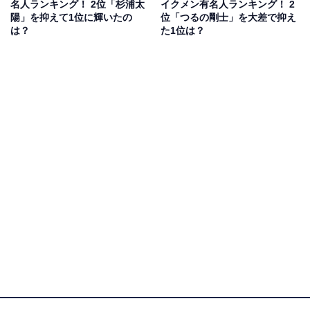
名人ランキング！ 2位「杉浦太
イクメン有名人ランキング！ 2
るとイクメンっぷりを明かされているDAIGOさん。番組
陽」を抑えて1位に輝いたの
位「つるの剛士」を大差で抑え
収録を10本こなした後に手料理を振る舞うなど、家族思
は？
た1位は？
いなエピソードからも良きパパっぷりがうかがえます。
アンケートの回答者からは「物知りで、面白い家庭を今
築いているので」（50代男性）、「才能や財産といった
ことについても、努力ということについてもご本人なり
に向き合わされてきたはず」（40代女性）、「何をやっ
ても怒らないでほんわか許してくれそうだから」（30代
女性）などのコメントが集まりました。