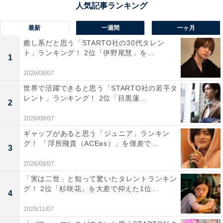
最新
一週間
一ヶ月
癒し系だと思う「STARTO社の30代タレン
ト」ランキング！ 2位「伊野尾慧」を...
1
2026/08/07
世界で活躍できると思う「STARTO社の若手タ
レント」ランキング！ 2位「目黒蓮...
2
同率1位：つるの剛士
2026/08/07
ギャップがあると思う「ジュニア」ランキン
グ！ 「浮所飛貴（ACEes）」を僅差で...
3
2026/08/07
「実は二世」と知って驚いたタレントランキン
グ！ 2位「杉咲花」を大差で抑えた1位...
4
2025/11/07