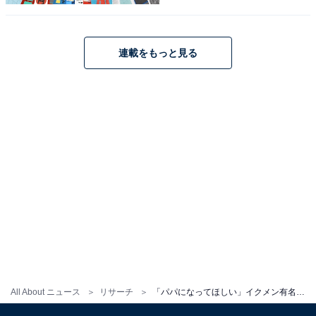
連載をもっと見る
1位：杉浦太陽
All About ニュース
リサーチ
「パパになってほしい」イクメン有名人ランキング！ 3位「DAIGO」を抑え、同率1位に選ばれた2人は？