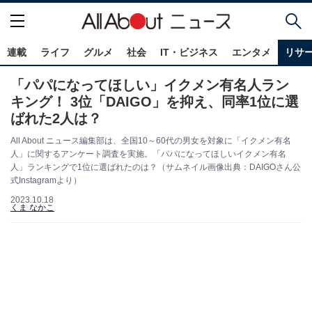
連載
ライフ
グルメ
社会
IT・ビジネス
エンタメ
リサ
「パパになってほしい」イクメン有名人ラン
キング！ 3位「DAIGO」を抑え、同率1位に選
ばれた2人は？
All About ニュース編集部は、全国10～60代の男女を対象に「イクメン有名
人」に関するアンケート調査を実施。「パパになってほしいイクメン有名
人」ランキングで1位に選ばれたのは？（サムネイル画像出典：DAIGOさん公
式Instagramより）
2023.10.18
くま なかこ