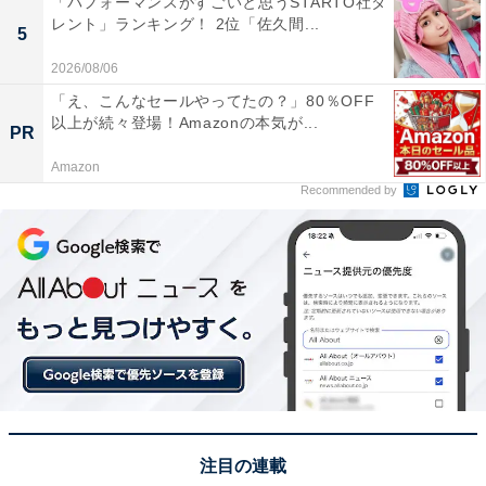
「パフォーマンスがすごいと思うSTARTO社タ
レント」ランキング！ 2位「佐久間...
5
2026/08/06
View this post on Instagram
「え、こんなセールやってたの？」80％OFF
以上が続々登場！Amazonの本気が...
PR
Amazon
Recommended by
A post shared by つるの 剛士 (@takeshi__tsuruno)
同率1位、1人目はタレントで2男3女の父のつるの剛士さ
んです。忙しい芸能活動の合間に、2度の育休や保育士
注目の連載
資格を取得して話題を呼びました。