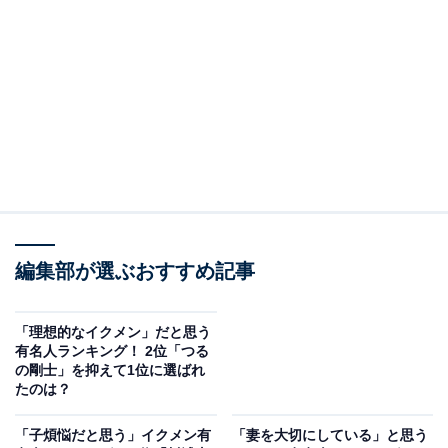
A post shared by DAIGO (@daigo_breakerz_)
編集部が選ぶおすすめ記事
3位にランクインしたのは、歌手でタレントのDAIGOさ
んです。2016年に俳優の北川景子さんと結婚、2020年に
「理想的なイクメン」だと思う
長女が誕生しています。また、9月には第2子の妊娠を報
有名人ランキング！ 2位「つる
の剛士」を抑えて1位に選ばれ
告。家族が増える喜びをブログにつづっています。
たのは？
妻の北川さんからも、家事や育児に積極的に参加してい
「子煩悩だと思う」イクメン有
「妻を大切にしている」と思う