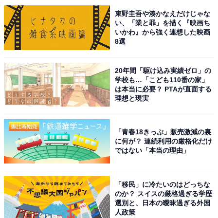
東野圭吾や湊かなえだけじゃな
最近では子育てや育児系の講演のほか、資格や経験を生
い、「業と罪」を描く『映画ち
いかわ』から強く連想した映画
かして保育や教育についての講演も行うなど活躍の場を
8選
広げています。
20年間「駆け込み実績ゼロ」の
自身のSNSでは家族写真を顔出しでたびたび投稿し、お
学校も…「こども110番の家」
出かけショットや誕生日、長期休暇を満喫する姿などを
は本当に必要？ PTAが直面する
理想と現実
公開。妻への惚気をこぼすなど、愛妻家の一面も見せて
います。
「青春18きっぷ」販売激減の裏
に何が？ 連続利用の厳格化だけ
回答コメントでは「優しそうで、家族を大切にしてくれ
ではない「本当の理由」
そうだから」（50代女性）、「様々な遊びを教えてくれ
そうで楽しそうだからです」（40代男性）、「色々と世
話もできるし、毎日、楽しく過ごせそうだからです」
「移民」に冷たいのはどっちな
のか？ スイスの厳格過ぎる学歴
（40代女性）といった声が上がりました。
選別と、日本の曖昧過ぎる外国
人政策