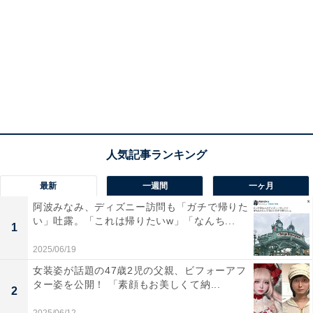
最新
一週間
一ヶ月
阿波みなみ、ディズニー訪問も「ガチで帰りた
い」吐露。「これは帰りたいw」「なんち...
1
2025/06/19
女装姿が話題の47歳2児の父親、ビフォーアフ
ター姿を公開！ 「素顔もお美しくて納...
2