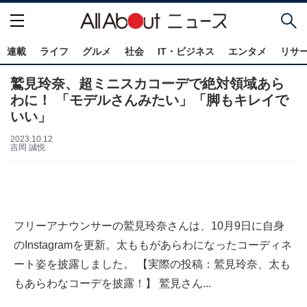
連載
ライフ
グルメ
社会
IT・ビジネス
エンタメ
リサ
鷲見玲奈、超ミニスカコーデで絶対領域あら
わに！ 「モデルさんみたい」「脚もキレイで
いい」
2023.10.12
吉岡 誠悦
フリーアナウンサーの鷲見玲奈さんは、10月9日に自身
のInstagramを更新。太ももがあらわになったコーディネ
ート姿を披露しました。 【実際の投稿：鷲見玲奈、太も
もあらわなコーデを披露！】 鷲見さん...