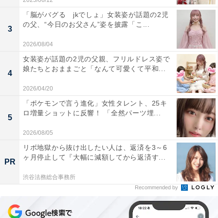
2025/06/12
「脳がバグる jkでしょ」女装姿が話題の2児
の父、“今日のお父さん”姿を披露「こ...
3
2026/08/04
女装姿が話題の2児の父親、フリルドレス姿で
娘たちとおままごと「なんて可愛くて平和...
4
2026/04/20
「ポケモンで言う進化」女性タレント、25キ
ロ増量ショットに反響！ 「全然パーツ埋...
5
2026/08/05
リボ地獄から抜け出したい人は、返済を3～6
ヶ月停止して『大幅に減額してから返済す...
PR
渋谷法務総合事務所
Recommended by