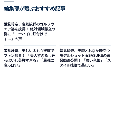
編集部が選ぶおすすめ記事
鷲見玲奈、色気抜群のゴルフウ
エア姿を披露！ 絶対領域際立つ
姿に「ニーハイに釘付けで
す…」の声
鷲見玲奈、美しい太もも披露で
鷲見玲奈、美脚とおなか際立つ
ファン歓喜！ 「美人すぎるし色
モデルショット＆SASUKEの練
っぽいし美脚すぎる」「最強に
習動画公開！ 「凄い色気」「ス
色っぽい」
タイル抜群で美しい」