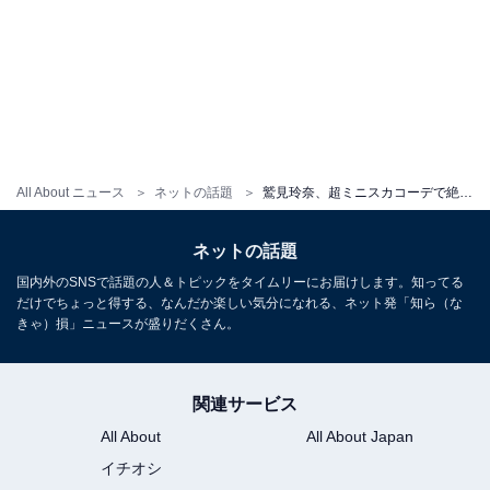
All About ニュース
ネットの話題
鷲見玲奈、超ミニスカコーデで絶対領域あらわに！ 「モデルさんみたい」「脚もキレイでいい」
ネットの話題
国内外のSNSで話題の人＆トピックをタイムリーにお届けします。知ってる
だけでちょっと得する、なんだか楽しい気分になれる、ネット発「知ら（な
きゃ）損」ニュースが盛りだくさん。
関連サービス
All About
All About Japan
イチオシ