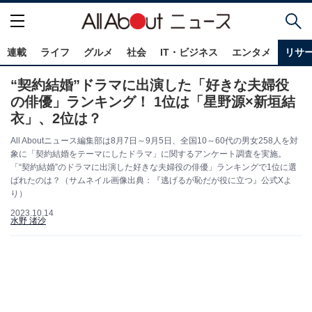
連載
ライフ
グルメ
社会
IT・ビジネス
エンタメ
リサ
“契約結婚”ドラマに出演した「好きな夫婦役
の俳優」ランキング！ 1位は「星野源×新垣結
衣」、2位は？
All Aboutニュース編集部は8月7日～9月5日、全国10～60代の男女258人を対
象に「契約結婚をテーマにしたドラマ」に関するアンケート調査を実施。
「“契約結婚”のドラマに出演した好きな夫婦役の俳優」ランキングで1位に選
ばれたのは？（サムネイル画像出典：『逃げるが恥だが役に立つ』公式Xよ
り）
2023.10.14
水野 渚沙