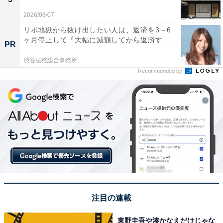
2026/08/07
リボ地獄から抜け出したい人は、返済を3～6
ヶ月停止して『大幅に減額してから返済す...
PR
渋谷法務総合事務所
Recommended by
注目の連載
東野圭吾や湊かなえだけじゃな