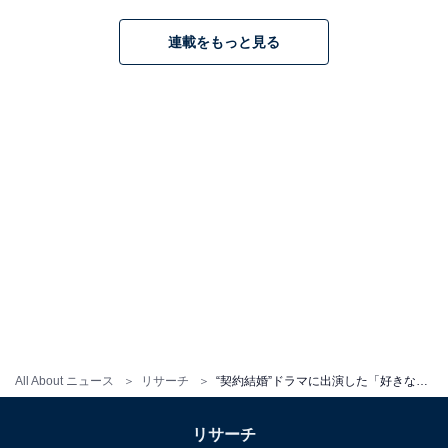
連載をもっと見る
All About ニュース
リサーチ
“契約結婚”ドラマに出演した「好きな夫婦役の俳優」ランキング！ 1位は「星野源×新垣結衣」、2位は？
リサーチ