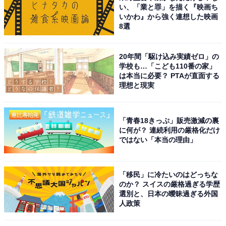
い、「業と罪」を描く『映画ち
いかわ』から強く連想した映画
8選
20年間「駆け込み実績ゼロ」の
学校も…「こども110番の家」
は本当に必要？ PTAが直面する
理想と現実
「青春18きっぷ」販売激減の裏
に何が？ 連続利用の厳格化だけ
ではない「本当の理由」
「移民」に冷たいのはどっちな
のか？ スイスの厳格過ぎる学歴
選別と、日本の曖昧過ぎる外国
人政策