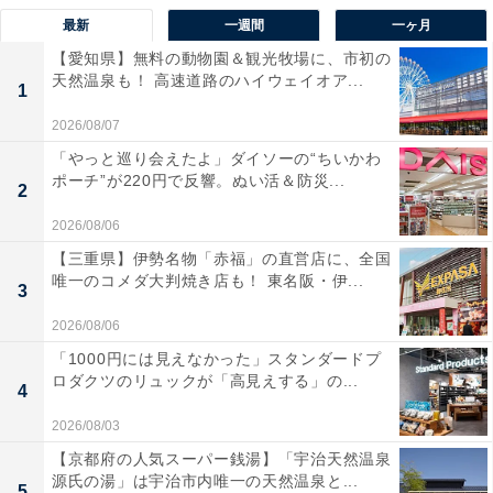
最新
一週間
一ヶ月
【愛知県】無料の動物園＆観光牧場に、市初の
天然温泉も！ 高速道路のハイウェイオア...
1
2026/08/07
「やっと巡り会えたよ」ダイソーの“ちいかわ
ポーチ”が220円で反響。ぬい活＆防災...
2
2026/08/06
【三重県】伊勢名物「赤福」の直営店に、全国
唯一のコメダ大判焼き店も！ 東名阪・伊...
3
2026/08/06
「1000円には見えなかった」スタンダードプ
ロダクツのリュックが「高見えする」の...
4
2026/08/03
【京都府の人気スーパー銭湯】「宇治天然温泉
源氏の湯」は宇治市内唯一の天然温泉と...
5