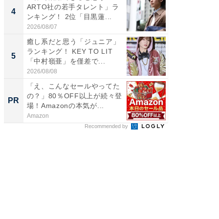
ARTO社の若手タレント」ラ
RTO社
4
4
ンキング！ 2位「目黒蓮...
キング！
2026/08/07
2026/08/0
癒し系だと思う「ジュニア」
世界で活
ランキング！ KEY TO LIT
ARTO
5
5
「中村嶺亜」を僅差で...
ンキング
2026/08/08
2026/08/0
「え、こんなセールやってた
出雲大社
の？」80％OFF以上が続々登
巨大神
PR
PR
場！Amazonの本気が...
Amazon
國學院大
Recommended by