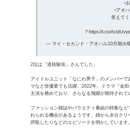
▫
▫️アオ
答えてく
?
https://t.co/AcldUvy
— マイ・セカンド・アオハル10月期火曜ドラ
2位は「道枝駿佑」さんでした。
アイドルユニット「なにわ男子」のメンバーで
マなど俳優業でも活躍。2022年、ドラマ『金
主演を務めており、さらなる飛躍が期待されて
ファッション雑誌やバラエティ番組の特集など
れられる機会があるようです。姉から水分クリ
摂取したりなどのエピソードを明かしています