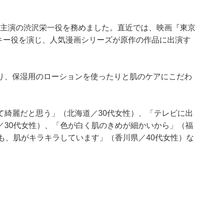
にて主演の渋沢栄一役を務めました。直近では、映画『東京
キー役を演じ、人気漫画シリーズが原作の作品に出演す
り、保湿用のローションを使ったりと肌のケアにこだわ
て綺麗だと思う」（北海道／30代女性）、「テレビに出
／30代女性）、「色が白く肌のきめが細かいから」（福
も、肌がキラキラしています」（香川県／40代女性）な