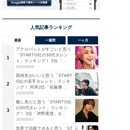
最新
一週間
一ヶ月
アクロバットがすごいと思う
癒し系だ
「STARTO社の30代タレン
の若手
1
1
ト」ランキング！ 2位「...
グ！ 2
2026/08/08
2026/08/0
面倒見がいいと思う「START
癒し系だ
O社の若手タレント」ランキ
の30代
2
2
ング！ 同率2位「佐藤勝...
グ！ 2
2026/08/08
2026/08/0
癒し系だと思う「STARTO社
「パフ
の30代タレント」ランキン
思うST
3
3
グ！ 2位「伊野尾慧」を...
ンキング
2026/08/07
2026/08/0
世界で活躍できると思う「ST
ギャップ