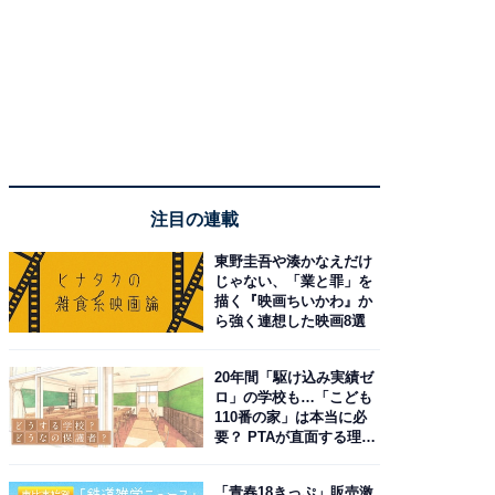
注目の連載
東野圭吾や湊かなえだけ
じゃない、「業と罪」を
描く『映画ちいかわ』か
ら強く連想した映画8選
20年間「駆け込み実績ゼ
ロ」の学校も…「こども
110番の家」は本当に必
要？ PTAが直面する理想
と現実
「青春18きっぷ」販売激