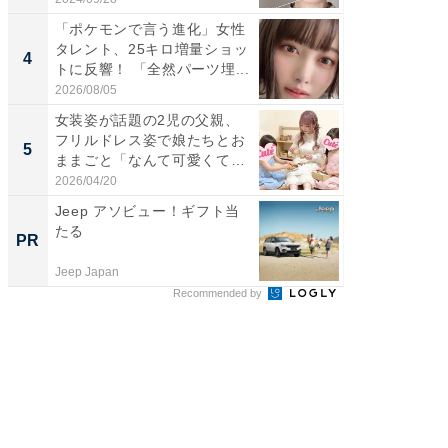
「ポケモンで言う進化」女性
「脚が
タレント、25キロ増量ショッ
横川尚
4
4
トに反響！ 「全然パーツ埋...
ムキな姿
刃...
2026/08/05
2026/08/0
女装姿が話題の2児の父親、
「2人と
フリルドレス姿で娘たちとお
團十郎
5
5
ままごと「なんて可愛くて平
「後ろ
和...
「...
2026/04/20
2026/08/0
Jeep アソビュー！ギフト当
【経営
たる
る！社
PR
PR
Jeep Japan
株式会社
Recommended by