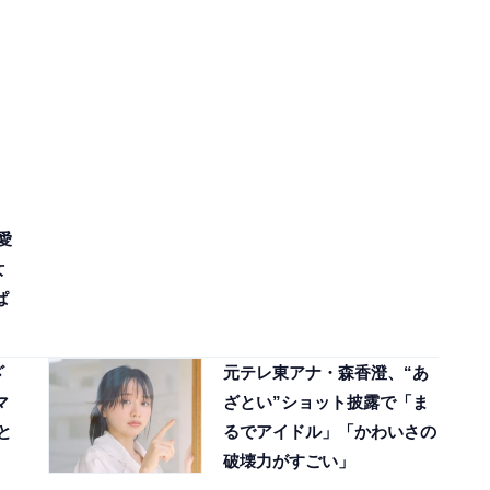
愛
女
ぱ
ざ
元テレ東アナ・森香澄、“あ
マ
ざとい”ショット披露で「ま
と
るでアイドル」「かわいさの
破壊力がすごい」