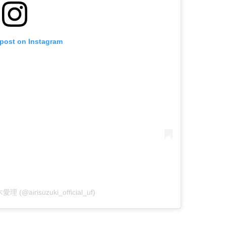
 post on Instagram
愛理 (@airisuzuki_official_uf)