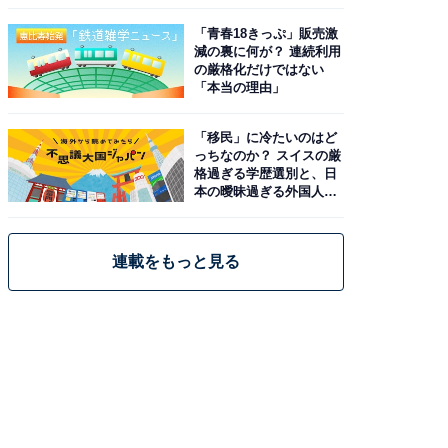
と現実
「青春18きっぷ」販売激
減の裏に何が？ 連続利用
の厳格化だけではない
「本当の理由」
「移民」に冷たいのはど
っちなのか？ スイスの厳
格過ぎる学歴選別と、日
本の曖昧過ぎる外国人政
策
連載をもっと見る