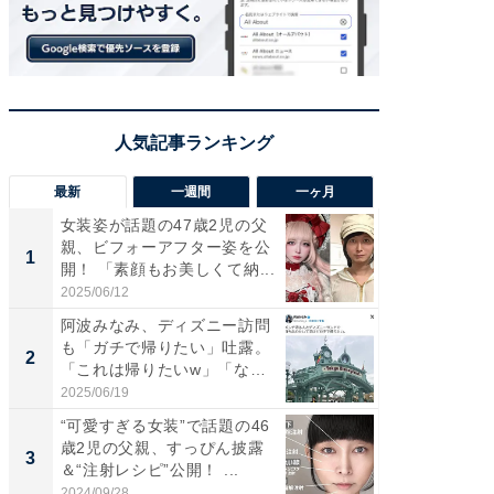
最新
一週間
一ヶ月
女装姿が話題の47歳2児の父
「さす
親、ビフォーアフター姿を公
は」高
1
1
開！ 「素顔もお美しくて納...
災地を
「カ...
2025/06/12
2026/08/0
阿波みなみ、ディズニー訪問
「女の
も「ガチで帰りたい」吐露。
介、バ
2
2
「これは帰りたいw」「なん
らのプレ
ち...
愛...
2025/06/19
2026/08/0
“可愛すぎる女装”で話題の46
「好感
歳2児の父親、すっぴん披露
や、“マ
3
3
＆“注射レシピ”公開！ ...
画変更
財...
2024/09/28
2026/07/3