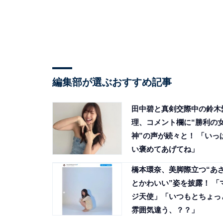
編集部が選ぶおすすめ記事
田中碧と真剣交際中の鈴木
理、コメント欄に“勝利の
神”の声が続々と！ 「いっ
い褒めてあげてね」
橋本環奈、美脚際立つ“あ
とかわいい”姿を披露！ 「
ジ天使」「いつもとちょっ
雰囲気違う︎、？？」