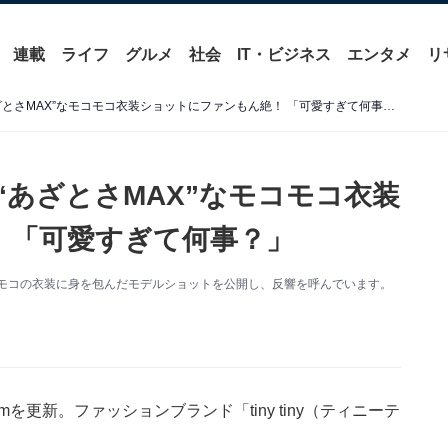
連載
ライフ
グルメ
社会
IT・ビジネス
エンタメ
リ
「顔面大優勝」鈴木愛理、“あざとさMAX”なモコモコ衣装ショットにファンもん絶！ 「可愛すぎて何事？」
“あざとさMAX”なモコモコ衣装
 「可愛すぎて何事？」
。モコモコの衣装に身を包んだモデルショットを公開し、反響を呼んでいます。
amを更新。ファッションブランド「tiny tiny（ティニーテ