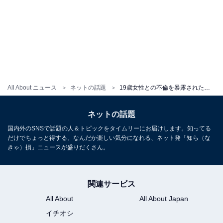
All About ニュース
ネットの話題
19歳女性との不倫を暴露された既婚者YouTuber、別居中の妻と“元さや”に。「しっかりと反省する為にも」チャンネルは休止へ
ネットの話題
国内外のSNSで話題の人＆トピックをタイムリーにお届けします。知ってる
だけでちょっと得する、なんだか楽しい気分になれる、ネット発「知ら（な
きゃ）損」ニュースが盛りだくさん。
関連サービス
All About
All About Japan
イチオシ