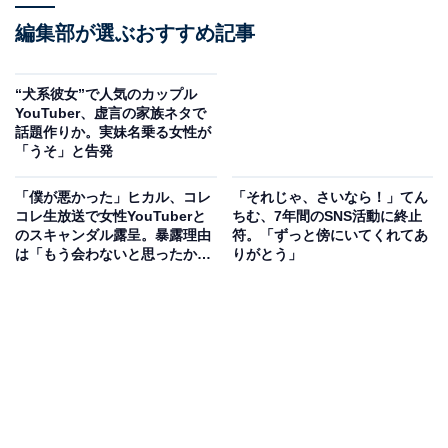
編集部が選ぶおすすめ記事
“犬系彼女”で人気のカップル
YouTuber、虚言の家族ネタで
話題作りか。実妹名乗る女性が
「うそ」と告発
「僕が悪かった」ヒカル、コレ
「それじゃ、さいなら！」てん
コレ生放送で女性YouTuberと
ちむ、7年間のSNS活動に終止
のスキャンダル露呈。暴露理由
符。「ずっと傍にいてくれてあ
は「もう会わないと思ったか
りがとう」
ら」「恨みはない」