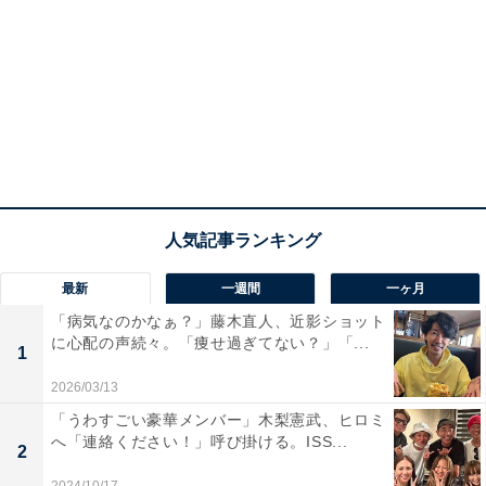
最新
一週間
一ヶ月
「病気なのかなぁ？」藤木直人、近影ショット
に心配の声続々。「痩せ過ぎてない？」「...
1
2026/03/13
「うわすごい豪華メンバー」木梨憲武、ヒロミ
へ「連絡ください！」呼び掛ける。ISS...
2