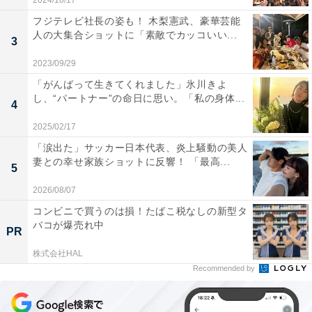
2024/10/17
フジテレビ社長の姿も！ 木梨憲武、豪華芸能
人の大集合ショットに「素敵でカッコいい...
3
2023/09/29
「がんばって生きてくれました」氷川きよ
し、“パートナー”の命日に思い。「私の身体...
4
2025/02/17
「涙出た」サッカー日本代表、炎上騒動の美人
妻との幸せ家族ショットに反響！ 「最高...
5
2026/08/07
コンビニで買うのは損！たばこ税なしの新型タ
バコが爆売れ中
PR
株式会社HAL
Recommended by