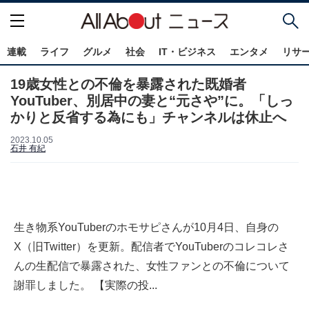
連載
ライフ
グルメ
社会
IT・ビジネス
エンタメ
リサ
19歳女性との不倫を暴露された既婚者
YouTuber、別居中の妻と“元さや”に。「しっ
かりと反省する為にも」チャンネルは休止へ
2023.10.05
石井 有紀
生き物系YouTuberのホモサピさんが10月4日、自身の
X（旧Twitter）を更新。配信者でYouTuberのコレコレさ
んの生配信で暴露された、女性ファンとの不倫について
謝罪しました。 【実際の投...