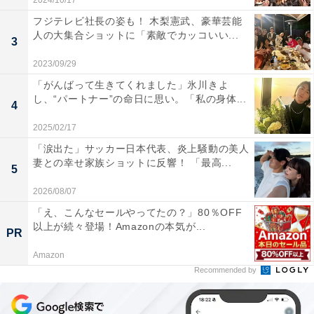
2024/10/17
フジテレビ社長の姿も！ 木梨憲武、豪華芸能
人の大集合ショットに「素敵でカッコいい...
3
2023/09/29
「がんばって生きてくれました」氷川きよ
し、“パートナー”の命日に思い。「私の身体...
4
2025/02/17
「涙出た」サッカー日本代表、炎上騒動の美人
妻との幸せ家族ショットに反響！ 「最高...
5
2026/08/07
「え、こんなセールやってたの？」80％OFF
以上が続々登場！Amazonの本気が...
PR
Amazon
Recommended by