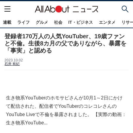
連載
ライフ
グルメ
社会
IT・ビジネス
エンタメ
リサ
登録者170万人の人気YouTuber、19歳ファン
と不倫。生後8カ月の父でありながら、暴露を
「事実」と認める
2023.10.02
石井 有紀
生き物系YouTuberのホモサピさんが10月1～2日にかけ
て配信された、配信者でYouTuberのコレコレさんの
YouTube Liveで不倫を暴露されました。 【実際の動画：
生き物系YouTube...