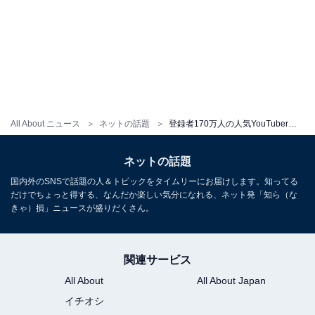
All About ニュース
ネットの話題
登録者170万人の人気YouTuber、19歳ファンと不倫。生後8カ月の父でありながら、暴露を「事実」と認める
ネットの話題
国内外のSNSで話題の人＆トピックをタイムリーにお届けします。知ってる
だけでちょっと得する、なんだか楽しい気分になれる、ネット発「知ら（な
きゃ）損」ニュースが盛りだくさん。
関連サービス
All About
All About Japan
イチオシ