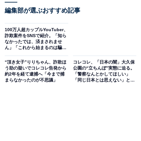
編集部が選ぶおすすめ記事
100万人超カップルYouTuber、
詐欺案件をSNSで紹介。「知ら
なかったでは、済まされませ
ん」「これから始まるのは騙さ
れ背負った借金の返済」
“頂き女子”りりちゃん、詐欺ほ
コレコレ、「日本の闇」大久保
う助の疑いでコレコレ告発から
公園の“立ちんぼ”実態に迫る。
約2年を経て逮捕へ「今まで捕
「警察なんとかしてほしい」
まらなかったのが不思議」
「同じ日本とは思えない」と話
題に