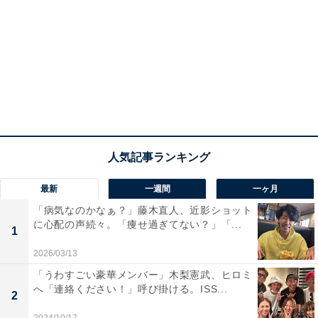
最新
一週間
一ヶ月
「病気なのかなぁ？」藤木直人、近影ショット
に心配の声続々。「痩せ過ぎてない？」「...
1
2026/03/13
「うわすごい豪華メンバー」木梨憲武、ヒロミ
へ「連絡ください！」呼び掛ける。ISS...
2