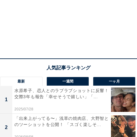
最新
一週間
一ヶ月
水原希子、恋人とのラブラブショットに反響！
交際3年も報告「幸せそうで嬉しい」「...
1
2025/07/28
「出来上がってる〜」浅草の焼肉店、大野智と
のツーショットを公開！ 「スゴく楽しそ...
2