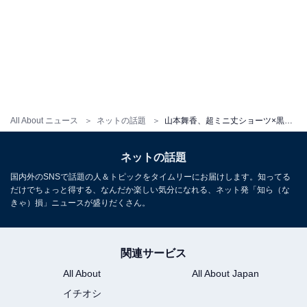
All About ニュース
ネットの話題
山本舞香、超ミニ丈ショーツ×黒タイツの美脚コーデに「凄くセクシーですね」の声！ 「ほんとスタイルよすぎ」
ネットの話題
国内外のSNSで話題の人＆トピックをタイムリーにお届けします。知ってる
だけでちょっと得する、なんだか楽しい気分になれる、ネット発「知ら（な
きゃ）損」ニュースが盛りだくさん。
関連サービス
All About
All About Japan
イチオシ