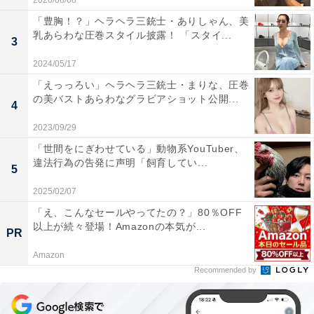
2026/08/08
「豊胸！？」ヘラヘラ三銃士・ありしゃん、美
乳あらわな圧巻スタイル披露！ 「スタイ...
3
2024/05/17
「えっっろい」ヘラヘラ三銃士・まりな、圧巻
の美バストあらわなグラビアショット公開...
4
2023/09/29
「世間をにぎわせている」動物系YouTuber、
違法行為の告発に声明「飼育してい...
5
2025/02/07
「え、こんなセールやってたの？」80％OFF
以上が続々登場！Amazonの本気が...
PR
Amazon
Recommended by