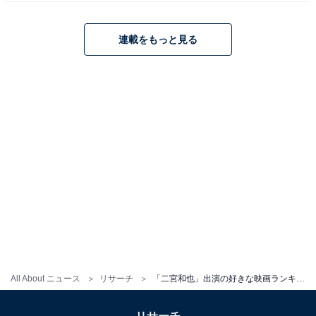
連載をもっと見る
All About ニュース
リサーチ
「二宮和也」出演の好きな映画ランキング！ 2位『GANTZ』を抑えた1位は？