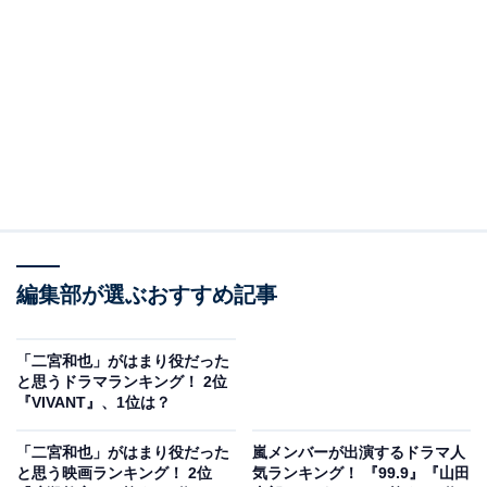
A post shared by ARASHI (@arashi_5_official)
2位：『GANTZ』
編集部が選ぶおすすめ記事
2位にランクインした映画は、2021年公開の『GANTZ』
「二宮和也」がはまり役だった
でした。同作品で二宮さんは主人公の「玄野計」役を務
と思うドラマランキング！ 2位
『VIVANT』、1位は？
め、映画の後編では松山ケンイチさん演じる「加藤勝」
と迫力あふれるバトルシーンを披露しています。
「二宮和也」がはまり役だった
嵐メンバーが出演するドラマ人
と思う映画ランキング！ 2位
気ランキング！ 『99.9』『山田