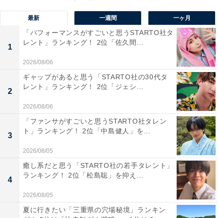
1位：『硫黄島からの手紙』
最新
一週間
一ヶ月
「パフォーマンスがすごいと思うSTARTO社タ
ランキング1位に輝いた作品は、2006年公開の映画『硫
レント」ランキング！ 2位「佐久間...
1
黄島からの手紙』でした。第2次世界大戦で戦う日本兵
を描いた同作で、二宮さんは家族のことを思いながら戦
2026/08/06
う「西郷昇」を演じています。
ギャップがあると思う「STARTO社の30代タ
レント」ランキング！ 2位「ジェシ...
2
アンケートの回答者からは、「戦争映画でありながら、
2026/08/06
感動や人間性を考えさせられる映画だから（30代女
「ファンサがすごいと思うSTARTO社タレン
性）」「鬼気迫る演技は迫力があったし、全編を通して
ト」ランキング！ 2位「中島健人」を...
3
語られるナレーションがとても良かった。二宮さんの出
2026/08/05
世作でもあり、思い出深い作品です（40代女性）」とい
癒し系だと思う「STARTO社の若手タレント」
ったコメントが寄せられました。
ランキング！ 2位「松島聡」を抑え...
4
2026/08/05
※回答者コメントは原文ママです
夏に行きたい「三重県の穴場秘境」ランキン