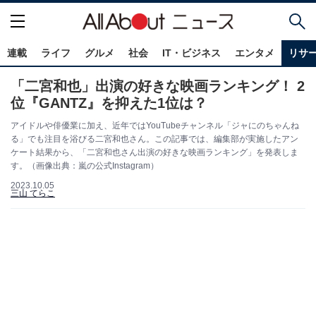
連載
ライフ
グルメ
社会
IT・ビジネス
エンタメ
リサ
「二宮和也」出演の好きな映画ランキング！ 2
位『GANTZ』を抑えた1位は？
アイドルや俳優業に加え、近年ではYouTubeチャンネル「ジャにのちゃんね
る」でも注目を浴びる二宮和也さん。この記事では、編集部が実施したアン
ケート結果から、「二宮和也さん出演の好きな映画ランキング」を発表しま
す。（画像出典：嵐の公式Instagram）
2023.10.05
三山 てらこ