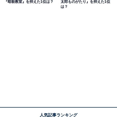
『暗殺教室』を抑えた1位は？
太郎ものがたり』を抑えた1位
アンケートの自由回答には、「衝撃的な内容でしたが、
は？
うまく演じていたためです（40代男性）」「GANTZの
世界観の緊張感がとても伝わる役作りに感動した（10代
男性）」などの声が上がりました。