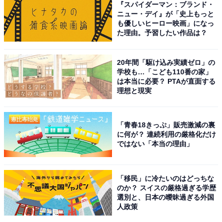
『スパイダーマン：ブランド・
ニュー・デイ』が「史上もっと
も優しいヒーロー映画」になっ
た理由。予習したい作品は？
20年間「駆け込み実績ゼロ」の
こちらもおすすめ
学校も…「こども110番の家」
は本当に必要？ PTAが直面する
「二宮和也」出演の好きなドラマランキング！
理想と現実
2位『フリーター、家を買う。』、同率1位に輝
いたのは？
「青春18きっぷ」販売激減の裏
に何が？ 連続利用の厳格化だけ
ではない「本当の理由」
「移民」に冷たいのはどっちな
のか？ スイスの厳格過ぎる学歴
選別と、日本の曖昧過ぎる外国
1
2
人政策