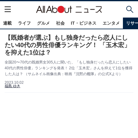
連載
ライフ
グルメ
社会
IT・ビジネス
エンタメ
リサ
【既婚者が選ぶ】もし独身だったら恋人にし
たい40代の男性俳優ランキング！ 「玉木宏」
を抑えた1位は？
全国20〜70代の既婚男女305人に聞いた、「もし独身だったら恋人にしたい
40代の男性俳優」ランキングを発表！ 2位「玉木宏」さんを抑えて1位を獲得
した人は？ （サムネイル画像出典：映画『沈黙の艦隊』の公式Xより）
2023.10.02
福島 ゆき