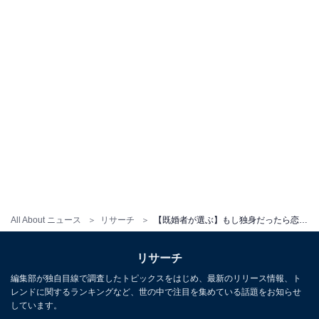
All About ニュース
リサーチ
【既婚者が選ぶ】もし独身だったら恋人にしたい40代の男性俳優ランキング！ 「玉木宏」を抑えた1位は？
リサーチ
編集部が独自目線で調査したトピックスをはじめ、最新のリリース情報、ト
レンドに関するランキングなど、世の中で注目を集めている話題をお知らせ
しています。