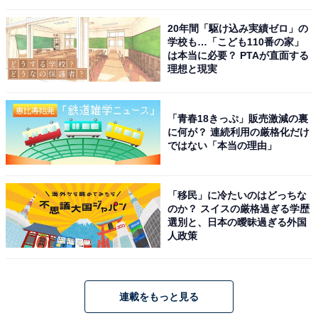
20年間「駆け込み実績ゼロ」の
学校も…「こども110番の家」
は本当に必要？ PTAが直面する
理想と現実
「青春18きっぷ」販売激減の裏
に何が？ 連続利用の厳格化だけ
ではない「本当の理由」
「移民」に冷たいのはどっちな
のか？ スイスの厳格過ぎる学歴
選別と、日本の曖昧過ぎる外国
人政策
連載をもっと見る