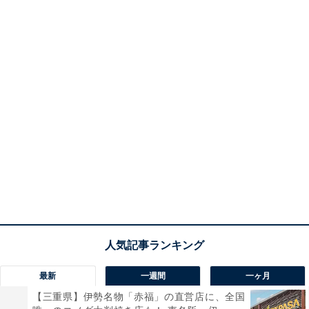
最新
一週間
一ヶ月
【三重県】伊勢名物「赤福」の直営店に、全国