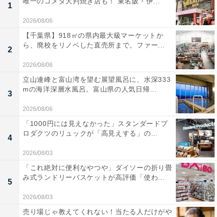
唯一のコメダ大判焼き店も！ 東名阪・伊...
1
2026/08/06
【千葉県】918㎡の県内最大級マーケットか
ら、廃校をリノベした直売所まで。ファー...
2
2026/08/06
立山連峰と富山湾を望む展望風呂に、水深333
mの海洋深層水風呂。富山県の人気日帰...
3
2026/08/06
「1000円には見えなかった」スタンダードプ
ロダクツのリュックが「高見えする」の...
4
2026/08/03
「これ絶対に便利なやつや」ダイソーの折り畳
み式ランドリーバスケットが高評価「使わ...
5
2026/08/03
売り場じゃ教えてくれない！当たる人だけがや