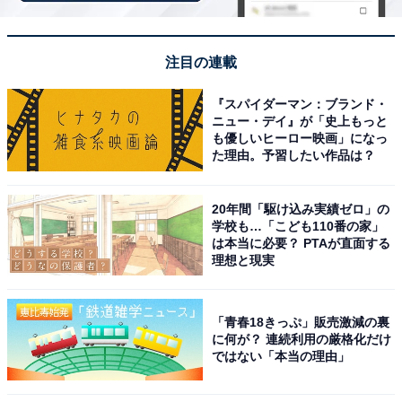
『風間公親 －教場0－』（フジテレビ系）での隼田聖子
役など、シリアスもコメディーもこなす実力派俳優とし
て、幅広い世代から支持を得ています。
注目の連載
『スパイダーマン：ブランド・
回答者からは、「ダントツでこの人しかいない（30代男
ニュー・デイ』が「史上もっと
性／埼玉県）」「いっしょにビールを飲みながら、いろ
も優しいヒーロー映画」になっ
た理由。予習したい作品は？
いろな話がしたいと思ったから（50代男性／千葉県）」
「美しすぎる（60代男性／千葉県）」「やさしそうだ
20年間「駆け込み実績ゼロ」の
し、のんびりしていそうだから（30代男性／島根県）」
学校も…「こども110番の家」
などのコメントが寄せられました。
は本当に必要？ PTAが直面する
理想と現実
＞次のページ：15位までの全ランキング結果を見る
「青春18きっぷ」販売激減の裏
※回答者のコメントは原文ママです
に何が？ 連続利用の厳格化だけ
ではない「本当の理由」
この記事の筆者：福島 ゆき プロフィール