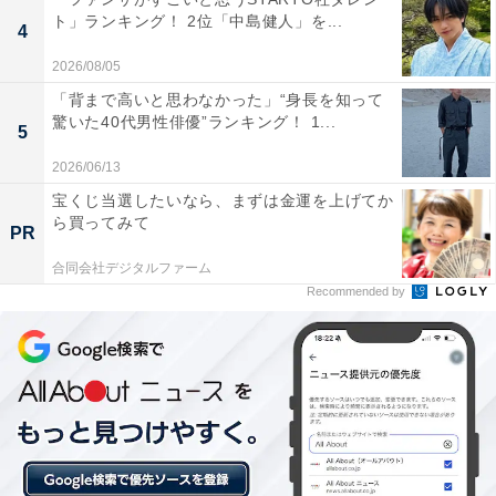
ト」ランキング！ 2位「中島健人」を...
4
2026/08/05
「背まで高いと思わなかった」“身長を知って
驚いた40代男性俳優”ランキング！ 1...
5
2026/06/13
宝くじ当選したいなら、まずは金運を上げてか
ら買ってみて
A post shared by NYLON JAPAN (@nylonjapan)
PR
合同会社デジタルファーム
Recommended by
第1位は、新垣結衣さん。劇場版も大好評だった『コー
ド・ブルー ～ドクターヘリ緊急救命～』（フジテレビ
系）での白石恵役、共演した星野源さんとの結婚で日本
中を驚かせた『逃げるは恥だが役に立つ』（TBS系）の
森山みくり役、NHK大河ドラマ『鎌倉殿の13人』の八重
役、4月に放送された木村拓哉さん主演のテレビドラマ