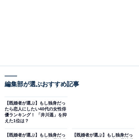
A post shared by 恋はDeepに【ドラマ公式】 (@deep_ntv)
第2位は、石原さとみさん。第1子出産後の産休を経て4
月に芸能活動に復帰、情報エンターテインメント番組
編集部が選ぶおすすめ記事
『あしたが変わるトリセツショー』（NHK総合）のプレ
ゼンターなどを務めています。石原さんが主演を務める
【既婚者が選ぶ】もし独身だっ
映画『ミッシング』が2024年に公開されることが発表さ
たら恋人にしたい40代の女性俳
優ランキング！ 「井川遥」を抑
れ、復帰後初となる俳優としての石原さんの姿に期待が
えた1位は？
寄せられています。
【既婚者が選ぶ】もし独身だっ
【既婚者が選ぶ】もし独身だっ