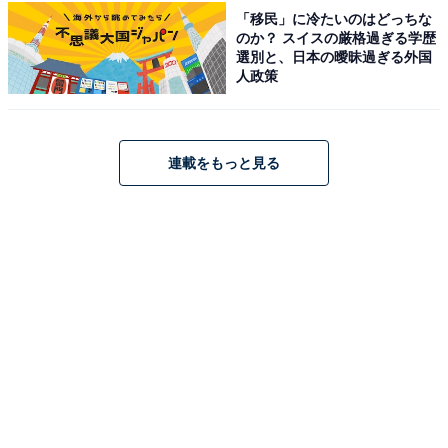
アニメや漫画のレビュー、エンタメトピックスなどを中
「移民」に冷たいのはどっちな
のか？ スイスの厳格過ぎる学歴
心に、オールジャンルで執筆中のライター。時々、店舗
選別と、日本の曖昧過ぎる外国
取材などのリポート記事も担当。All AboutおよびAll
人政策
About ニュースでのライター歴は5年。
連載をもっと見る