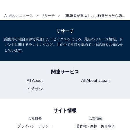
こちらもおすすめ
All About ニュース
リサーチ
【既婚者が選ぶ】もし独身だったら恋人にしたい30代の女性俳優ランキング！ 2位「石原さとみ」、1位は？
【既婚者が選ぶ】もし独身だったら恋人にした
い20代の女性俳優ランキング！ 2位「川口春
奈」、1位は？
リサーチ
編集部が独自目線で調査したトピックスをはじめ、最新のリリース情報、ト
レンドに関するランキングなど、世の中で注目を集めている話題をお知らせ
しています。
関連サービス
All About
All About Japan
1
2
イチオシ
サイト情報
会社概要
広告掲載
プライバシーポリシー
著作権・商標・免責事項