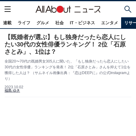
連載
ライフ
グルメ
社会
IT・ビジネス
エンタメ
リサ
【既婚者が選ぶ】もし独身だったら恋人にし
たい30代の女性俳優ランキング！ 2位「石原
さとみ」、1位は？
全国20〜70代の既婚男女305人に聞いた、「もし独身だったら恋人にしたい
30代の女性俳優」ランキングを発表！ 2位「石原さとみ」さんを抑えて1位を
獲得した人は？ （サムネイル画像出典：『恋はDEEPに』の公式Instagramよ
り）
2023.10.02
福島 ゆき