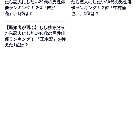
たら恋人にしたい20代の男性俳
たら恋人にしたい30代の男性俳
回答者からは、「優しそうだから（30代男性／愛知
優ランキング！ 2位「吉沢
優ランキング！ 2位「中村倫
県）」「とにかく全てが可愛い。ワガママ言われても許
亮」、1位は？
也」、1位は？
してしまいそう（30代女性／三重県）」「美人で毎日顔
【既婚者が選ぶ】もし独身だっ
を合わせるだけで癒される（20代女性／岡山県）」「あ
たら恋人にしたい40代の男性俳
ざと可愛いから振り回されたい（30代女性／京都府）」
優ランキング！ 「玉木宏」を抑
などのコメントが寄せられました。
えた1位は？