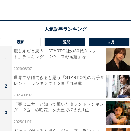
第1位：橋本環奈
最新
一週間
一ヶ月
癒し系だと思う「STARTO社の30代タレン
ト」ランキング！ 2位「伊野尾慧」を...
1
2026/08/07
世界で活躍できると思う「STARTO社の若手タ
レント」ランキング！ 2位「目黒蓮...
2
2026/08/07
「実は二世」と知って驚いたタレントランキン
View this post on Instagram
グ！ 2位「杉咲花」を大差で抑えた1位...
3
2025/11/07
ギャップがあると思う「ジュニア」ランキン