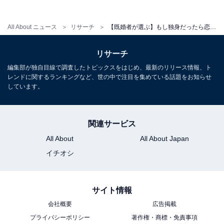
All About ニュース
リサーチ
【既婚者が選ぶ】もし独身だったら恋人にしたい20代の女性俳優ランキング！ 2位「川口春奈」、1位は？
リサーチ
編集部が独自目線で調査したトピックスをはじめ、最新のリリース情報、ト
レンドに関するランキングなど、世の中で注目を集めている話題をお知らせ
しています。
1
2
関連サービス
All About
All About Japan
イチオシ
サイト情報
会社概要
広告掲載
プライバシーポリシー
著作権・商標・免責事項