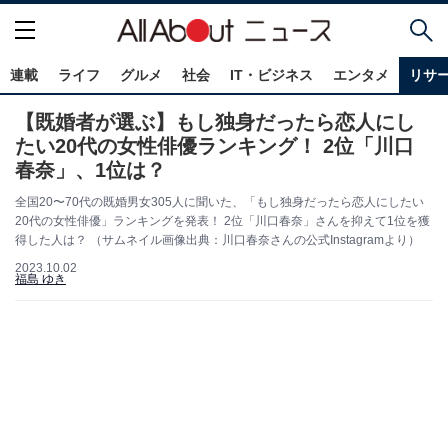
連載
ライフ
グルメ
社会
IT・ビジネス
エンタメ
リサ
【既婚者が選ぶ】もし独身だったら恋人にし
たい20代の女性俳優ランキング！ 2位「川口
春奈」、1位は？
全国20〜70代の既婚男女305人に聞いた、「もし独身だったら恋人にしたい
20代の女性俳優」ランキングを発表！ 2位「川口春奈」さんを抑えて1位を獲
得した人は？ （サムネイル画像出典：川口春奈さんの公式Instagramより）
2023.10.02
福島 ゆき