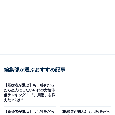
A post shared by 川口春奈 (@haruna_kawaguchi_official)
2位は、川口春奈さん。2022年に放送されたテレビドラ
マ『silent』（フジテレビ系）では、Snow Manの目黒蓮
さんが演じる佐倉想の恋人・青羽紬役を演じました。2
編集部が選ぶおすすめ記事
人の自然な演技が共感を呼ぶ切ない恋愛ドラマは、聖地
巡礼でロケ地を訪れる人が後を絶たないほどの大ヒット
【既婚者が選ぶ】もし独身だっ
たら恋人にしたい40代の女性俳
作品になりました。
優ランキング！ 「井川遥」を抑
えた1位は？
回答者からは、「のびのびしていて、明るそうな性格が
【既婚者が選ぶ】もし独身だっ
【既婚者が選ぶ】もし独身だっ
好き（50代男性／千葉県）」「きれいで、誰からでも守