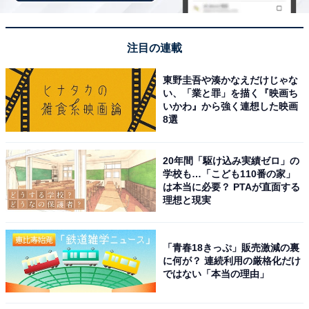
れたい（20代男性／千葉県）」「かわいいし、お酒も飲
めるから（30代男性／島根県）」「一緒に毎晩酒飲んだ
注目の連載
くれて話聞いてくれそう、一緒に悩んで解決してくれそ
う（20代女性／山梨県）」「感じたことをストレートに
東野圭吾や湊かなえだけじゃな
伝えてくれて喧嘩も少なそう（20代女性／千葉県）」な
い、「業と罪」を描く『映画ち
いかわ』から強く連想した映画
どのコメントが寄せられました。
8選
＞次のページ：12位までの全ランキング結果を見る
20年間「駆け込み実績ゼロ」の
学校も…「こども110番の家」
は本当に必要？ PTAが直面する
※回答者のコメントは原文ママです
理想と現実
この記事の筆者：福島 ゆき プロフィール
アニメや漫画のレビュー、エンタメトピックスなどを中
「青春18きっぷ」販売激減の裏
に何が？ 連続利用の厳格化だけ
心に、オールジャンルで執筆中のライター。時々、店舗
ではない「本当の理由」
取材などのリポート記事も担当。All AboutおよびAll
About ニュースでのライター歴は5年。