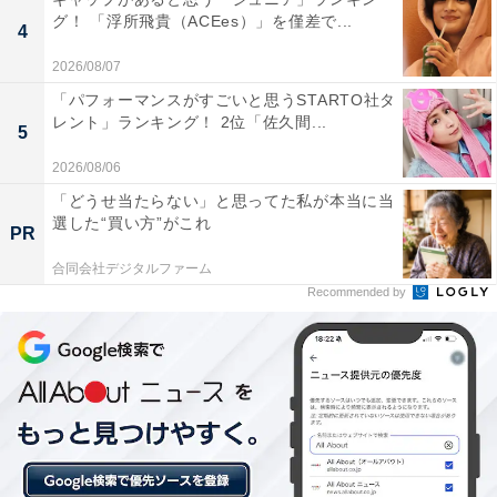
グ！ 「浮所飛貴（ACEes）」を僅差で...
4
2026/08/07
「パフォーマンスがすごいと思うSTARTO社タ
レント」ランキング！ 2位「佐久間...
5
2026/08/06
A post shared by 橋本環奈&井手上漠マネージャー (@kannahashim
「どうせ当たらない」と思ってた私が本当に当
選した“買い方”がこれ
PR
合同会社デジタルファーム
1位は、橋本環奈さん。小栗旬さん主演の映画『銀魂』
Recommended by
シリーズの神楽役、劇場版も好評だったテレビドラマ
『今日から俺は!!』（日本テレビ系）の早川京子役、『キ
ングダム』シリーズの河了貂（かりょうてん）役など、
アクションシーンもこなす演技力の高さと完璧なビジュ
アルで、数多くの実写化作品にも出演しています。
回答者からは、「とにかくかわいいから。周りに嫉妬さ