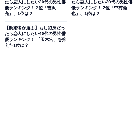
たら恋人にしたい20代の男性俳
たら恋人にしたい30代の男性俳
ってあげたくなる（40代男性／茨城県）」「綺麗な顔立
優ランキング！ 2位「吉沢
優ランキング！ 2位「中村倫
ちと、活発そうな印象（40代男性／広島県）」「こちら
亮」、1位は？
也」、1位は？
の提案したことを嬉しそうに楽しんでくれそう（40代女
【既婚者が選ぶ】もし独身だっ
性／千葉県）」などのコメントが寄せられました。
たら恋人にしたい40代の男性俳
優ランキング！ 「玉木宏」を抑
えた1位は？