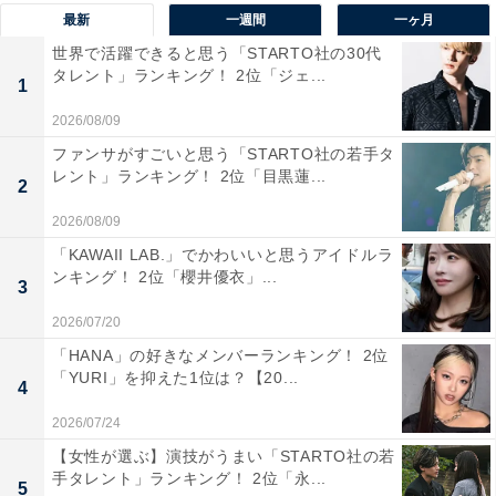
最新
一週間
一ヶ月
青森県で有名なマグロに挙げられるのが「大間マグロ」
世界で活躍できると思う「STARTO社の30代
です。本州最北端の町となる「大間町」にて1本釣りで
タレント」ランキング！ 2位「ジェ...
1
漁獲されているクロマグロで、「黒いダイヤ」とも呼ば
れるほど市場で高値取引がされていることで知られてい
2026/08/09
ます。
ファンサがすごいと思う「STARTO社の若手タ
レント」ランキング！ 2位「目黒蓮...
2
アンケートの自由回答では、「青森県の大間のマグロ
2026/08/09
が、脂に上品な甘みがあっておいしかったから」（大阪
「KAWAII LAB.」でかわいいと思うアイドルラ
府／20代女性）、「大間のまぐろ脂が乗って身がしっか
ンキング！ 2位「櫻井優衣」...
3
りして美味しかったです」（北海道／50代女性）、「大
2026/07/20
間のマグロが美味しく高級感を感じます」（愛知県／60
「HANA」の好きなメンバーランキング！ 2位
代男性）、「クロマグロの美味しいイメージがあるの
「YURI」を抑えた1位は？【20...
4
で」（東京都／40代女性）などのコメントが寄せられて
2026/07/24
います。
【女性が選ぶ】演技がうまい「STARTO社の若
手タレント」ランキング！ 2位「永...
5
※回答者コメントは原文ママです