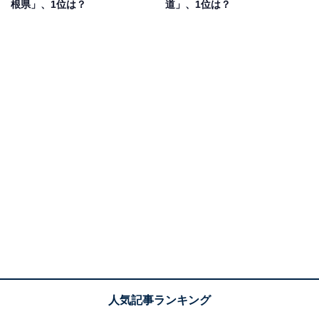
根県」、1位は？
道」、1位は？
1位：青森県
1位は「青森県」でした。
青森県の沿岸ではクロマグロが漁獲されているのが特徴
です。200～300キログラムほどの大型なクロマグロが獲
れるケースもあります。