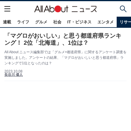
連載
ライフ
グルメ
社会
IT・ビジネス
エンタメ
リサ
「マグロがおいしい」と思う都道府県ランキ
ング！ 2位「北海道」、1位は？
All About ニュース編集部では「グルメ×都道府県」に関するアンケート調査を
実施しました。アンケートの結果、「マグロがおいしいと思う都道府県」ラ
ンキングで1位となったのは？
2023.10.08
長谷川 優人