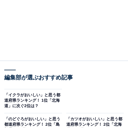
北海道を代表するマグロに「戸井マグロ」が挙げられま
す。じわっと口に広がる上品な甘みと渋みのある大トロ
が注目されているようです。
アンケートの自由回答では、「北海道産のマグロをスー
パーで購入したが、美味しかった」（北海道／30代女
性）、「海鮮丼のマグロが美味しかったから」（茨城県
／10代女性）、「北海道のお寿司屋さんで食べたマグロ
が全く臭みがなく新鮮で美味しかったから」（埼玉県／
編集部が選ぶおすすめ記事
40代女性）、「昔、北海道で食べたマグロが最高に美味
しかったです」（千葉県／30代男性）などの声が寄せら
れています。
「イクラがおいしい」と思う都
道府県ランキング！ 1位「北海
道」に次ぐ2位は？
「のどぐろがおいしい」と思う
「カツオがおいしい」と思う都
都道府県ランキング！ 2位「島
道府県ランキング！ 2位「北海