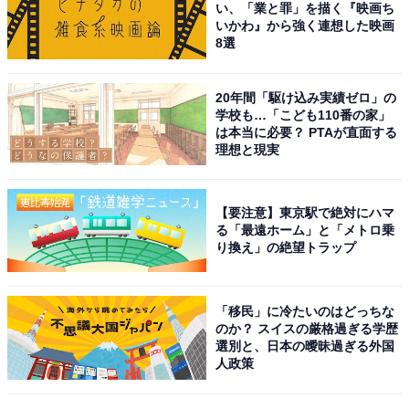
い、「業と罪」を描く『映画ち
いかわ』から強く連想した映画
8選
20年間「駆け込み実績ゼロ」の
学校も…「こども110番の家」
は本当に必要？ PTAが直面する
理想と現実
こちらもおすすめ
「ウニがおいしい」と思う都道府県ランキン
グ！ 2位「岩手県」、1位は？
【要注意】東京駅で絶対にハマ
る「最遠ホーム」と「メトロ乗
り換え」の絶望トラップ
「移民」に冷たいのはどっちな
のか？ スイスの厳格過ぎる学歴
選別と、日本の曖昧過ぎる外国
人政策
1
2