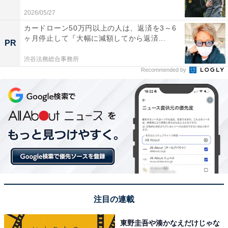
2026/05/27
＞7位までの全ランキング結果を見る
カードローン50万円以上の人は、返済を3～6
ヶ月停止して『大幅に減額してから返済...
PR
この記事の筆者：長谷川 優人
渋谷法務総合事務所
1990年生まれ。30代突入と同時期に未経験でライター業
Recommended by
を開始。日常系アニメと車好き。女性声優さんにも関心
をもち個人的にイベントへ参加している。現在の所有車
はスズキ ワゴンR（MH95S）。各地のアニメ作品の舞台
となった場所を聖地巡礼すべくドライブに出かける。
注目の連載
東野圭吾や湊かなえだけじゃな