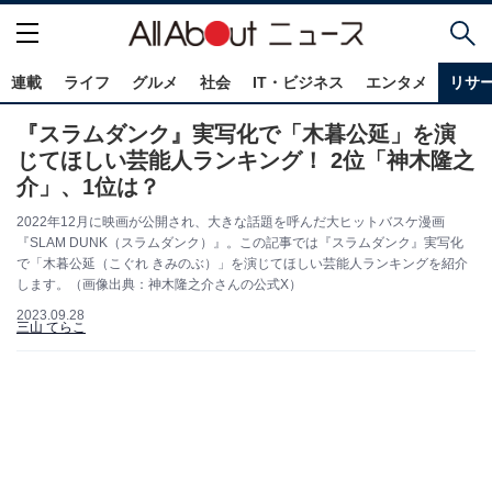
連載
ライフ
グルメ
社会
IT・ビジネス
エンタメ
リサ
『スラムダンク』実写化で「木暮公延」を演
じてほしい芸能人ランキング！ 2位「神木隆之
介」、1位は？
2022年12月に映画が公開され、大きな話題を呼んだ大ヒットバスケ漫画
『SLAM DUNK（スラムダンク）』。この記事では『スラムダンク』実写化
で「木暮公延（こぐれ きみのぶ）」を演じてほしい芸能人ランキングを紹介
します。（画像出典：神木隆之介さんの公式X）
2023.09.28
三山 てらこ