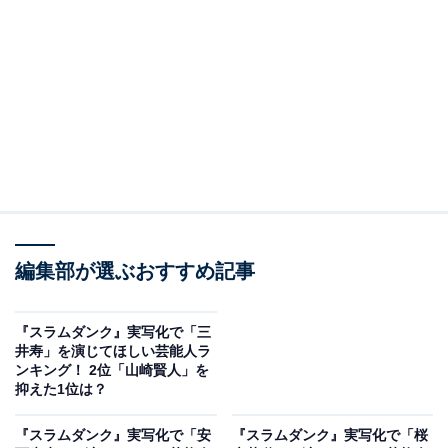
いる神木隆之介さんです。2007年放送のドラマ『探偵学
園Q』では子役として主人公の中学生探偵「キュウ」役
を務めました。
アンケートの回答者からは、「線の細いめがね君のキャ
ラが神木さんとかぶるから（40代女性）」といったコメ
ントが寄せられています。
編集部が選ぶおすすめ記事
『スラムダンク』実写化で「三
井寿」を演じてほしい芸能人ラ
ンキング！ 2位「山崎賢人」を
抑えた1位は？
『スラムダンク』実写化で「安
『スラムダンク』実写化で「桜