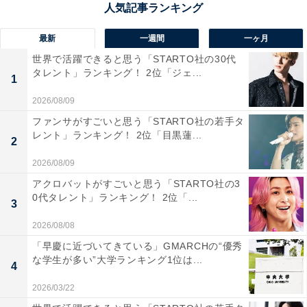
菅田さんを選んだ回答者からは、「銀魂の新八をこなせ
最新
一週間
一ヶ月
る彼なら腹黒メガネ男子を演じきれるはずです（30代女
世界で活躍できると思う「STARTO社の30代
性）」と期待の声が寄せられました。
タレント」ランキング！ 2位「ジェ...
1
2026/08/09
※回答者コメントは原文ママです
ファンサがすごいと思う「STARTO社の若手タ
レント」ランキング！ 2位「目黒蓮...
2
＞4位までの全ランキング結果を見る
2026/08/09
アクロバットがすごいと思う「STARTO社の3
この記事の筆者：てらこ
0代タレント」ランキング！ 2位「...
3
横浜生まれ横浜育ち。グルメと深夜ラジオを愛するライ
ター。FP2級。銃弾を防ぐ少年団と、ポケットに入るモ
2026/08/08
ンスターも大好き。最近の悩みはアイスの買い置きが一
「早慶に近づいてきている」GMARCHの“優秀
な学生が多い”大学ランキング1位は...
瞬でなくなってしまうこと。X（旧Twitter）：てらこ@
4
ライター（@TeraWEB1）
2026/03/22