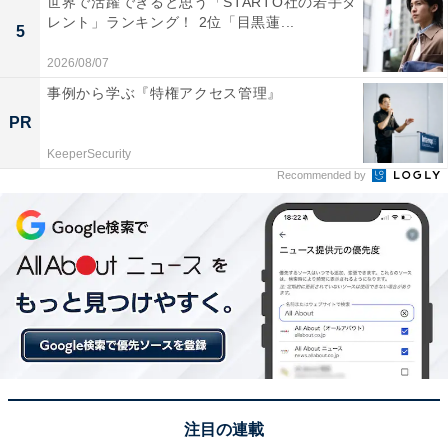
世界で活躍できると思う「STARTO社の若手タ
レント」ランキング！ 2位「目黒蓮...
5
2026/08/07
事例から学ぶ『特権アクセス管理』
PR
KeeperSecurity
Recommended by
こちらもおすすめ
『スラムダンク』実写化で「赤木剛憲」を演じ
てほしい芸能人ランキング！ 2位「関口メンデ
ィー」、1位は？
注目の連載