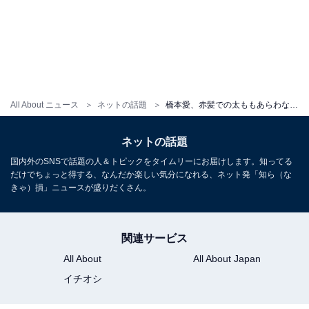
All About ニュース
ネットの話題
橋本愛、赤髪での太ももあらわな脚組みショット！ 「スタイル抜群」「美脚すぎ」
ネットの話題
国内外のSNSで話題の人＆トピックをタイムリーにお届けします。知ってる
だけでちょっと得する、なんだか楽しい気分になれる、ネット発「知ら（な
きゃ）損」ニュースが盛りだくさん。
関連サービス
All About
All About Japan
イチオシ