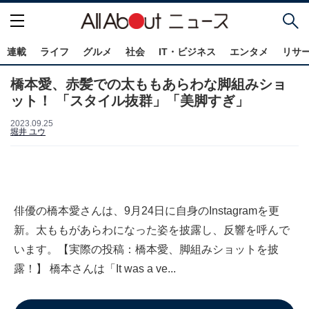
連載
ライフ
グルメ
社会
IT・ビジネス
エンタメ
リサ
橋本愛、赤髪での太ももあらわな脚組みショ
ット！ 「スタイル抜群」「美脚すぎ」
2023.09.25
堀井 ユウ
俳優の橋本愛さんは、9月24日に自身のInstagramを更
新。太ももがあらわになった姿を披露し、反響を呼んで
います。【実際の投稿：橋本愛、脚組みショットを披
露！】 橋本さんは「It was a ve...