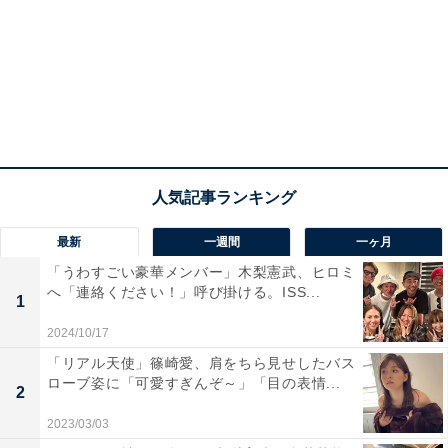
最新
一週間
一ヶ月
「うわすごい豪華メンバー」木梨憲武、ヒロミ
へ「連絡ください！」呼び掛ける。ISS...
1
2024/10/17
「リアル天使」篠崎愛、肩をちら見せしたバス
ローブ姿に「可愛すぎんぞ～」「目の表情...
2
2023/03/03