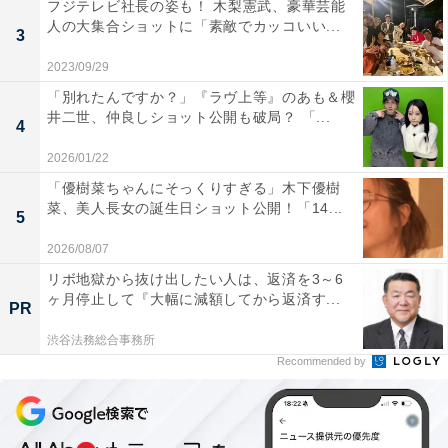
フジテレビ社長の姿も！ 木梨憲武、豪華芸能
人の大集合ショットに「素敵でカッコいい...
3
2023/09/29
「別れたんですか？」『ラヴ上等』のあも＆櫻
井二世、仲良しショット公開も破局？ 「...
4
2026/01/22
「優樹菜ちゃんにそっくりすぎる」木下優樹
菜、美人長女の誕生日ショット公開！「14...
5
2026/08/07
リボ地獄から抜け出したい人は、返済を3～6
ヶ月停止して『大幅に減額してから返済す...
PR
渋谷法務総合事務所
Recommended by