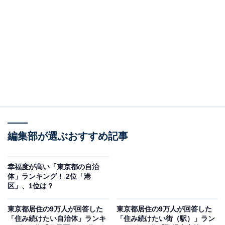
2位は、2年連続で「有明エリア」でした。有明エリアは
東京都江東区に位置し、ゆりかもめの有明駅を中心に発
展しています。有明駅はりんかい線・国際展示場駅にも
近接し、乗り換えが便利。主要駅へのアクセスも良く、
品川駅や東京駅まで30分程度です。周辺にはオフィスビ
ルやホテルが立ち並び、「東京ビッグサイト」もありま
す。
また、住みやすい環境が整っており、日常の生活に必要
編集部が選ぶおすすめ記事
なコンビニやスーパーも豊富です。特に「有明ガーデ
ン」は大型商業施設として人気。さまざまな店舗やイベ
幸福度が高い「東京都の自治
ントホール、温浴施設などがあり、休日のショッピング
体」ランキング！ 2位「港
区」、1位は？
やレジャーにも適しています。居住者からは「仕事が順
調で生活にゆとりがある」「健康で家族が仲良く暮らせ
東京都居住の9万人が回答した
東京都居住の9万人が回答した
ているから」「心身が健康であり、信頼出来る友人もい
「住み続けたい自治体」ランキ
「住み続けたい街（駅）」ラン