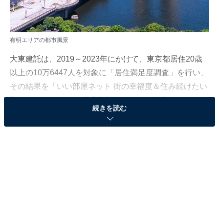
有明エリアの都市風景
大東建託は、2019～2023年にかけて、東京都居住20歳
以上の10万6447人を対象に「居住満足度調査」を行い、
その結果を「いい部屋ネット 街の幸福度＆住み続けたい
街ランキング2023＜東京都版＞」として発表しました。
続きを読む
本記事では「街の幸福度（駅）」のランキングを紹介し
ます。なお、2つ以上の近接駅を統合した場合は、駅名
の後に「エリア」を付記しています。
＞50位までのランキング結果
2位：有明エリア