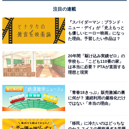
回答】
注目の連載
『スパイダーマン：ブランド・
ニュー・デイ』が「史上もっと
も優しいヒーロー映画」になっ
た理由。予習したい作品は？
20年間「駆け込み実績ゼロ」の
1
2
学校も…「こども110番の家」
は本当に必要？ PTAが直面する
理想と現実
「青春18きっぷ」販売激減の裏
に何が？ 連続利用の厳格化だけ
ではない「本当の理由」
「移民」に冷たいのはどっちな
のか？ スイスの厳格過ぎる学歴