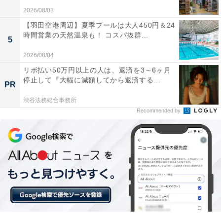
2026/08/03
【羽田空港周辺】夏季プールは大人450円＆24
時間営業の天然温泉も！ コスパ抜群...
5
2026/08/04
リボ払い50万円以上の人は、返済を3～6ヶ月
停止して『大幅に減額してから返済する...
PR
渋谷法務総合事務所
Recommended by
こちらもおすすめ
日本で最も“住みここちが良い街” 2位「愛知県
長久手市」、1891自治体の1位は？【80万人が