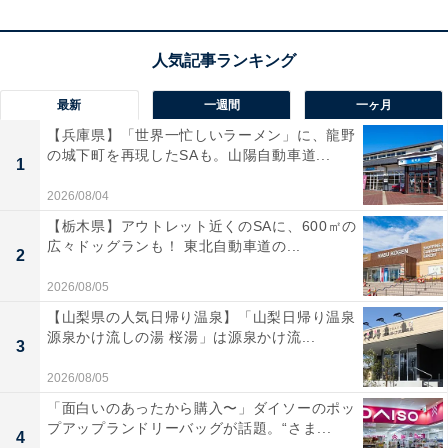
1位も2年連続で「代官山」でした。代官山は渋谷区代官
山町に位置する、東急東横線の駅で、渋谷駅や新宿駅ま
でのアクセスが良好。駅前には複合商業施設が立ち並
び、ショッピングや食事を楽しむ人でにぎわいます。喧
最新
一週間
一ヶ月
騒から少し離れると、閑静な高級住宅街が広がるのも特
【兵庫県】「世界一忙しいラーメン」に、龍野
徴です。
の城下町を再現したSAも。山陽自動車道...
1
2026/08/04
代官山は、ブティックやカフェ・レストランが集まり、
【栃木県】アウトレット近くのSAに、600㎡の
都内のおしゃれなスポットとして多くの人に愛されてい
広々ドッグランも！ 東北自動車道の...
2
ます。居住者からは「家族、友人に恵まれている。やり
2026/08/05
たい仕事ができている」「特に不自由なく生活できてい
【山梨県の人気日帰り温泉】「山梨日帰り温泉
ること」「健康で美味しくご飯を食べることができる」
源泉かけ流しの湯 桜湯」は源泉かけ流...
3
などのコメントが寄せられていました。
2026/08/05
「面白いのあったから購入〜」ダイソーのポッ
プアップランドリーバッグが話題。“さま...
＞次ページ：50位までのランキング結果を見る
4