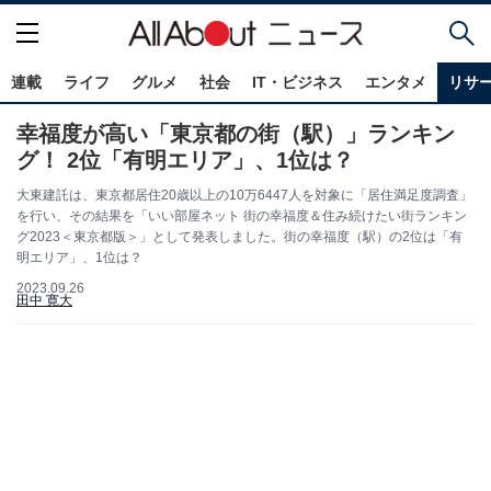
連載
ライフ
グルメ
社会
IT・ビジネス
エンタメ
リサ
幸福度が高い「東京都の街（駅）」ランキン
グ！ 2位「有明エリア」、1位は？
大東建託は、東京都居住20歳以上の10万6447人を対象に「居住満足度調査」
を行い、その結果を「いい部屋ネット 街の幸福度＆住み続けたい街ランキン
グ2023＜東京都版＞」として発表しました。街の幸福度（駅）の2位は「有
明エリア」、1位は？
2023.09.26
田中 寛大