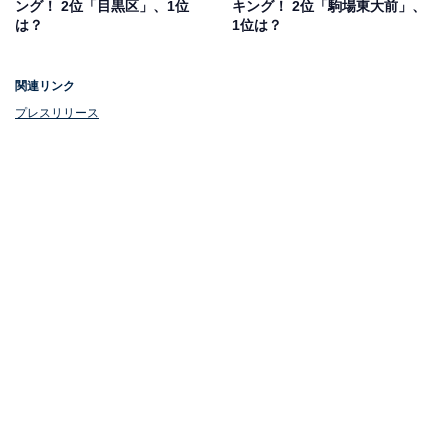
ング！ 2位「目黒区」、1位
キング！ 2位「駒場東大前」、
る」などのコメントが寄せられていました。
は？
1位は？
関連リンク
プレスリリース
1位：代官山