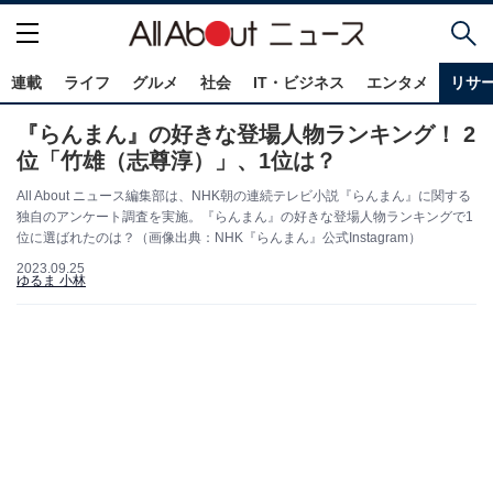
連載
ライフ
グルメ
社会
IT・ビジネス
エンタメ
リサ
『らんまん』の好きな登場人物ランキング！ 2
位「竹雄（志尊淳）」、1位は？
All About ニュース編集部は、NHK朝の連続テレビ小説『らんまん』に関する
独自のアンケート調査を実施。『らんまん』の好きな登場人物ランキングで1
位に選ばれたのは？（画像出典：NHK『らんまん』公式Instagram）
2023.09.25
ゆるま 小林