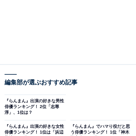
View this post on Instagram
A post shared by 連続テレビ小説「らんまん」 (@asadora_ak_nh
編集部が選ぶおすすめ記事
『らんまん』出演の好きな男性
2位には、「志尊淳」さんが演じている「竹雄」がラン
俳優ランキング！ 2位「志尊
淳」、1位は？
クインしました。物語の序盤では主人公・万太郎の生家
である酒蔵・峰屋の番頭の息子として登場。年の近い万
『らんまん』出演の好きな女性
『らんまん』でハマり役だと思
太郎のお目付け役となり、常に行動を共にします。
俳優ランキング！ 1位は「浜辺
う俳優ランキング！ 1位「神木