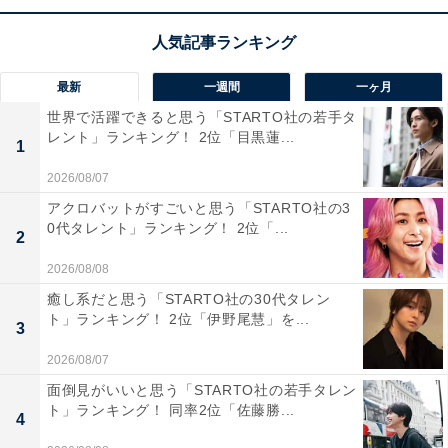
県）、「綾を一途に想い、万太郎に対しても優しく厳し
く見守り続けている、男として魅力的な人物だと思う」
（40代女性・秋田県）、「万太郎を支え続けた健気な武
最新
一週間
一ヶ月
雄は万太郎の姉・綾の心の支えにもなっている。ある意
世界で活躍できると思う「STARTO社の若手タ
味『らんまん』のキーマンだと思う」（60代女性・宮城
レント」ランキング！ 2位「目黒蓮...
1
県）などの意見が寄せられました。
2026/08/07
アクロバットがすごいと思う「STARTO社の3
0代タレント」ランキング！ 2位「...
2
2026/08/08
癒し系だと思う「STARTO社の30代タレン
ト」ランキング！ 2位「伊野尾慧」を...
3
2026/08/07
面倒見がいいと思う「STARTO社の若手タレン
ト」ランキング！ 同率2位「佐藤勝...
4