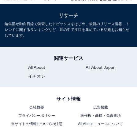
キラして日常を生きている感じがするから」（50代女
性・栃木県）などの意見が寄せられました。
リサーチ
編集部が独自目線で調査したトピックスをはじめ、最新のリリース情報、ト
レンドに関するランキングなど、世の中で注目を集めている話題をお知らせ
＞10位までの全ランキング結果を見る
しています。
※回答者のコメントは原文ママです
関連サービス
All About
All About Japan
イチオシ
【『らんまん』の小説やメモリアルブックなど関連商品
をチェックする】
サイト情報
会社概要
広告掲載
この記事の筆者：
ゆるま 小林
プライバシーポリシー
著作権・商標・免責事項
長年にわたってテレビ局でバラエティ番組、情報番
当サイトの情報についての注意
All About ニュースについて
組などを制作。その後、フリーランスの編集・ライ