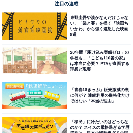
注目の連載
東野圭吾や湊かなえだけじゃな
い、「業と罪」を描く『映画ち
いかわ』から強く連想した映画
8選
20年間「駆け込み実績ゼロ」の
A post shared by 連続テレビ小説「らんまん」 (@asadora_ak_nh
学校も…「こども110番の家」
は本当に必要？ PTAが直面する
理想と現実
1位は、「神木隆之介」さんが演じている「槙野万太
郎」です。ドラマの主人公で、日本植物学の父と称され
「青春18きっぷ」販売激減の裏
に何が？ 連続利用の厳格化だけ
る牧野富太郎さんをモデルにしています。幼少期から植
ではない「本当の理由」
物への愛が強く、自由奔放な性格で周りを困らせること
もある万太郎。
「移民」に冷たいのはどっちな
のか？ スイスの厳格過ぎる学歴
小学校中退という学歴ながら、独学で植物学を極め東京
選別と、日本の曖昧過ぎる外国