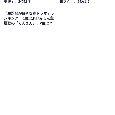
美波」、2位は？
隆之介」、2位は？
自由奔放な万太郎に振り回されながらも、1番の理解者
「主題歌が好きな春ドラマ」ラ
として時には兄のように、また親友として重要な役目を
ンキング！ 1位はあいみょん主
題歌の『らんまん』、2位は？
果たし続けました。
ドラマの終盤では、ずっと思いを寄せていた万太郎の
姉・綾と夫婦となり、2人で酒造りの夢を追い続けま
す。万太郎や綾への一途な思いや優しい心を、志尊さん
は繊細に表現しました。
そんな志尊さんは、2023年10月期に放送される『フェル
マーの料理』（TBS系）で主演を担当する予定です。
回答者からは、「前半の竹雄と万太郎の関係性がとても
よかったです。竹雄が万太郎を想う気持ちが伝わってき
て竹雄のことも好きになりました」（30代女性・埼玉