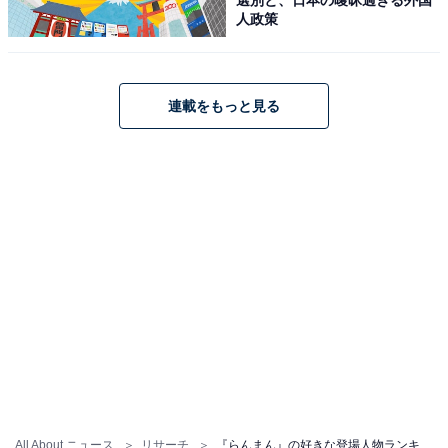
大学・植物学教室の門を叩き研究を続けます。日本中の
人政策
全ての植物を掲載した植物図鑑を作りたいという夢を持
ち、妻の寿恵子や家族に支えられながら一心不乱に研究
に没頭します。
連載をもっと見る
何歳になっても無邪気に夢を追い求める万太郎を、演技
力の高い神木さんが魅力たっぷりに演じ続けました。
そんな神木さんは、映画『ゴジラ-1.0』で主演を務める
予定。『らんまん』で夫婦を演じた浜辺美波さんと早く
も再共演となり、大きな話題を集めています。
回答者からは、「自分で人生を切り開いていくところが
応援したくなるし、自分も頑張ろうと思える」（40代女
性・東京都）、「自分の思いのままに生きたスタイルが
素晴らしい」（30代女性・茨城県）、「夢を追ってキラ
All About ニュース
リサーチ
『らんまん』の好きな登場人物ランキング！ 2位「竹雄（志尊淳）」、1位は？